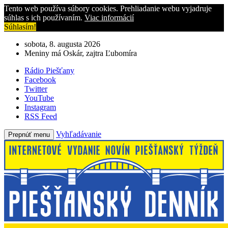
Tento web používa súbory cookies. Prehliadanie webu vyjadruje
súhlas s ich používaním.
Viac informácií
Súhlasím!
sobota, 8. augusta 2026
Meniny má Oskár, zajtra Ľubomíra
Rádio Piešťany
Facebook
Twitter
YouTube
Instagram
RSS Feed
Vyhľadávanie
Prepnúť menu