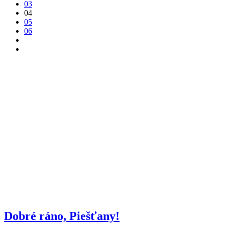
03
04
05
06
Dobré ráno, Piešťany!