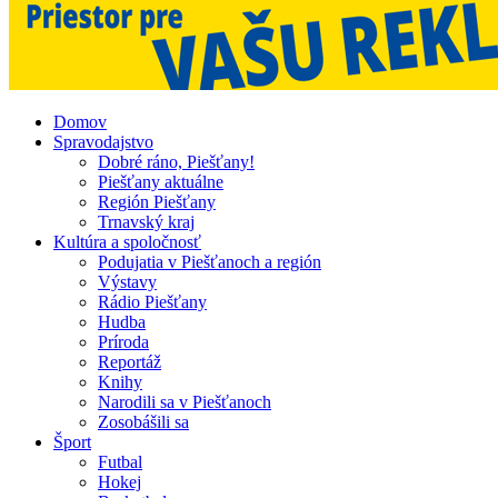
Domov
Spravodajstvo
Dobré ráno, Piešťany!
Piešťany aktuálne
Región Piešťany
Trnavský kraj
Kultúra a spoločnosť
Podujatia v Piešťanoch a región
Výstavy
Rádio Piešťany
Hudba
Príroda
Reportáž
Knihy
Narodili sa v Piešťanoch
Zosobášili sa
Šport
Futbal
Hokej