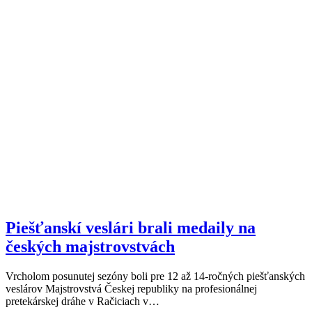
Piešťanskí veslári brali medaily na
českých majstrovstvách
Vrcholom posunutej sezóny boli pre 12 až 14-ročných piešťanských
veslárov Majstrovstvá Českej republiky na profesionálnej
pretekárskej dráhe v Račiciach v…