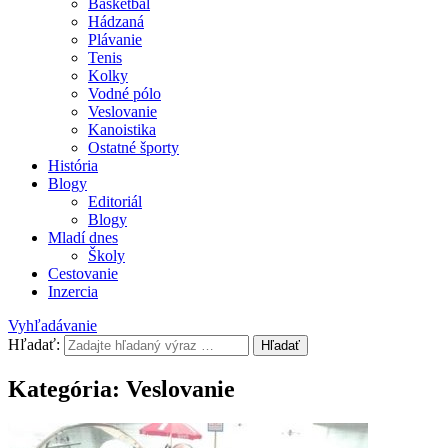
Basketbal
Hádzaná
Plávanie
Tenis
Kolky
Vodné pólo
Veslovanie
Kanoistika
Ostatné športy
História
Blogy
Editoriál
Blogy
Mladí dnes
Školy
Cestovanie
Inzercia
Vyhľadávanie
Hľadať:
Hľadať
Kategória:
Veslovanie