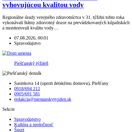
vyhovujúcou kvalitou vody
Regionálne úrady verejného zdravotníctva v 31. týždni tohto roka
vykonávali štátny zdravotný dozor na prevádzkovaných kúpaliskách
a monitorovali kvalitu vody…
07.08.2026, 00:01
Spravodajstvo
Piešťanský týždeň
Sasinkova 14 (oproti detskému domovu), Piešťany
0918/694 212
0905/691 581
redakcia@piestanskytyzden.sk
Sekcie
Spravodajstvo
Kultúra a spoločnosť
Šport