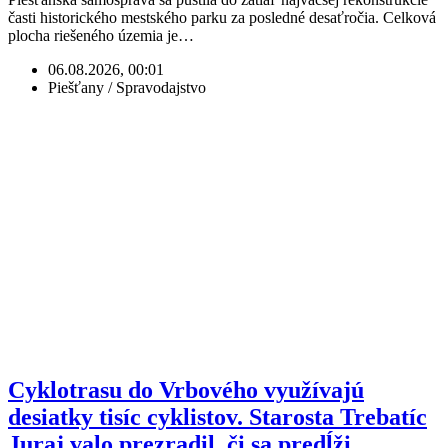
časti historického mestského parku za posledné desaťročia. Celková
plocha riešeného územia je…
06.08.2026, 00:01
Piešťany / Spravodajstvo
Cyklotrasu do Vrbového využívajú
desiatky tisíc cyklistov. Starosta Trebatíc
Juraj valo prezradil, či sa predĺži