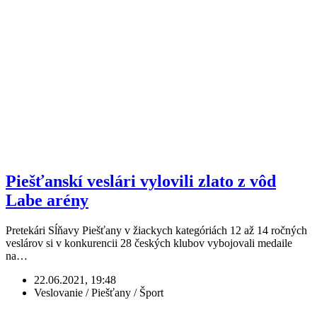
Piešťanskí veslári vylovili zlato z vôd
Labe arény
Pretekári Sĺňavy Piešťany v žiackych kategóriách 12 až 14 ročných
veslárov si v konkurencii 28 českých klubov vybojovali medaile
na…
22.06.2021, 19:48
Veslovanie / Piešťany / Šport