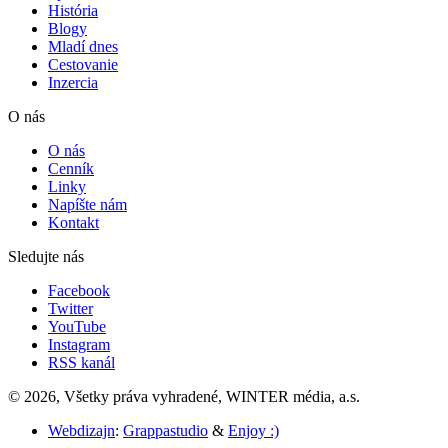
História
Blogy
Mladí dnes
Cestovanie
Inzercia
O nás
O nás
Cenník
Linky
Napíšte nám
Kontakt
Sledujte nás
Facebook
Twitter
YouTube
Instagram
RSS kanál
© 2026, Všetky práva vyhradené, WINTER média, a.s.
Webdizajn
:
Grappastudio
&
Enjoy :)