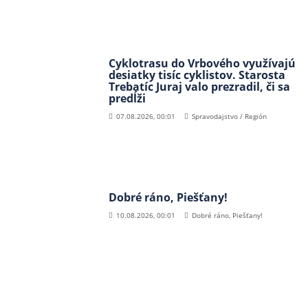
Cyklotrasu do Vrbového využívajú
desiatky tisíc cyklistov. Starosta
Trebatíc Juraj valo prezradil, či sa
predĺži
07.08.2026, 00:01
Spravodajstvo / Región
Dobré ráno, Piešťany!
10.08.2026, 00:01
Dobré ráno, Piešťany!