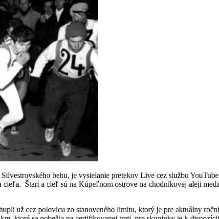
ník Silvestrovského behu, je vysielanie pretekov Live cez službu You
u a cieľa. Štart a cieľ sú na Kúpeľnom ostrove na chodníkovej aleji m
upli už cez polovicu zo stanoveného limitu, ktorý je pre aktuálny ročn
km, ktoré sa pobežia na certifikovanej trati, pre skupinky je k dispozíc