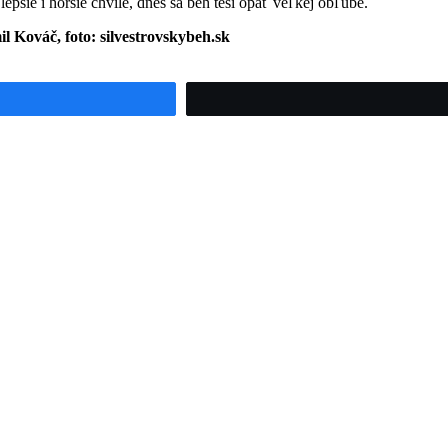
 lepšie i horšie chvíle, dnes sa beh teší opäť veľkej obľube.
l Kováč, foto: silvestrovskybeh.sk