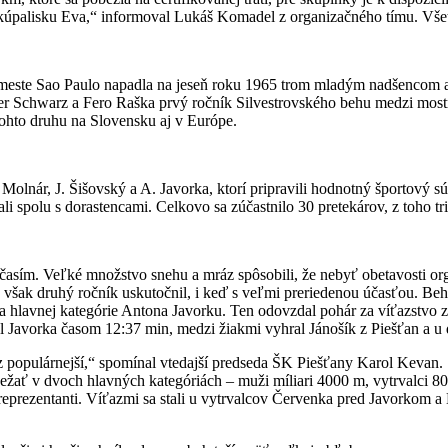
palisku Eva,“ informoval Lukáš Komadel z organizačného tímu. Všetk
 meste Sao Paulo napadla na jeseň roku 1965 trom mladým nadšencom
 Schwarz a Fero Raška prvý ročník Silvestrovského behu medzi mostmi
h tohto druhu na Slovensku aj v Európe.
 Molnár, J. Šišovský a A. Javorka, ktorí pripravili hodnotný športový s
vali spolu s dorastencami. Celkovo sa zúčastnilo 30 pretekárov, z toho 
očasím. Veľké množstvo snehu a mráz spôsobili, že nebyť obetavosti 
 však druhý ročník uskutočnil, i keď s veľmi preriedenou účasťou. Beh
íťaza hlavnej kategórie Antona Javorku. Ten odovzdal pohár za víťazstv
l Javorka časom 12:37 min, medzi žiakmi vyhral Jánošík z Piešťan a u
 populárnejší,“ spomínal vtedajší predseda ŠK Piešťany Karol Kevan. Sp
e bežať v dvoch hlavných kategóriách – muži míliari 4000 m, vytrvalci
í reprezentanti. Víťazmi sa stali u vytrvalcov Červenka pred Javorkom 