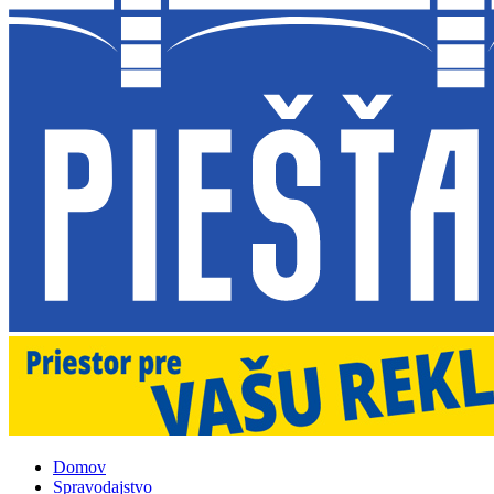
Domov
Spravodajstvo