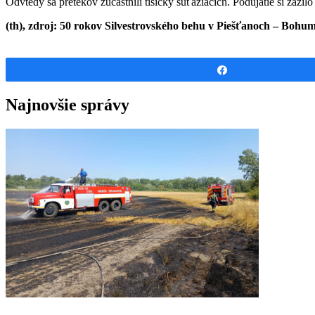
Odvtedy sa pretekov zúčastnili tisícky súťažiacich. Podujatie si zažilo
(th), zdroj: 50 rokov Silvestrovského behu v Piešťanoch – Bohumi
Share
Najnovšie správy