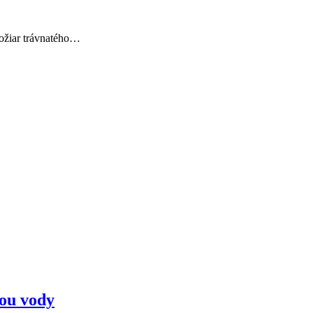
požiar trávnatého…
tou vody