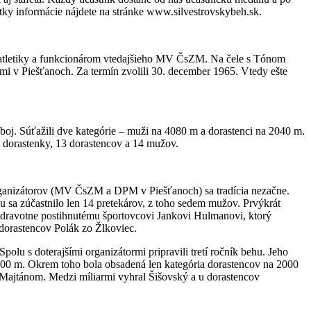
y informácie nájdete na stránke www.silvestrovskybeh.sk.
 atletiky a funkcionárom vtedajšieho MV ČsZM. Na čele s Tónom
 v Piešťanoch. Za termín zvolili 30. december 1965. Vtedy ešte
úboj. Súťažili dve kategórie – muži na 4080 m a dorastenci na 2040 m.
tri dorastenky, 13 dorastencov a 14 mužov.
organizátorov (MV ČsZM a DPM v Piešťanoch) sa tradícia nezačne.
u sa zúčastnilo len 14 pretekárov, z toho sedem mužov. Prvýkrát
o zdravotne postihnutému športovcovi Jankovi Hulmanovi, ktorý
 dorastencov Polák zo Žlkoviec.
olu s doterajšími organizátormi pripravili tretí ročník behu. Jeho
 8000 m. Okrem toho bola obsadená len kategória dorastencov na 2000
a Majtánom. Medzi míliarmi vyhral Šišovský a u dorastencov