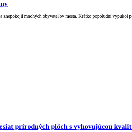
iny
 júla znepokojil mnohých obyvateľov mesta. Krátko popoludní vypukol 
desiat prírodných plôch s vyhovujúcou kvali