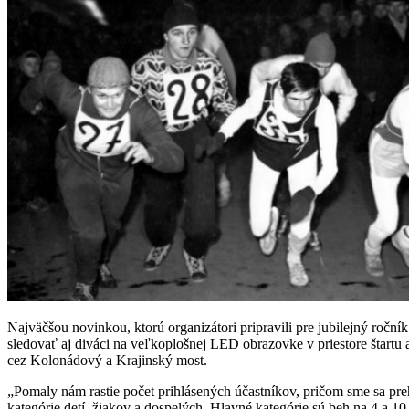
Najväčšou novinkou, ktorú organizátori pripravili pre jubilejný roč
sledovať aj diváci na veľkoplošnej LED obrazovke v priestore štart
cez Kolonádový a Krajinský most.
„Pomaly nám rastie počet prihlásených účastníkov, pričom sme sa preh
kategórie detí, žiakov a dospelých. Hlavné kategórie sú beh na 4 a 10 