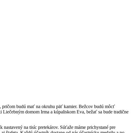
Tube, pričom budú mať na okruhu päť kamier. Bežcov budú môcť
edzi Liečebným domom Irma a kúpaliskom Eva, bežať sa bude tradične
ík nastavený na tisíc pretekárov. Súťaže máme prichystané pre
ii aj štafeta. Každý účastník dostane od nás účastnícku medailu a po