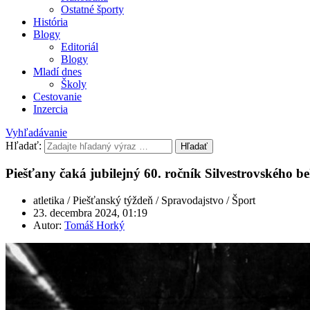
Ostatné športy
História
Blogy
Editoriál
Blogy
Mladí dnes
Školy
Cestovanie
Inzercia
Vyhľadávanie
Hľadať:
Hľadať
Piešťany čaká jubilejný 60. ročník Silvestrovského b
atletika / Piešťanský týždeň / Spravodajstvo / Šport
23. decembra 2024, 01:19
Autor:
Tomáš Horký