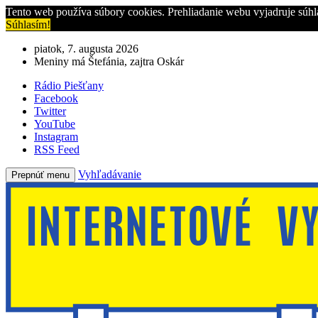
Tento web používa súbory cookies. Prehliadanie webu vyjadruje súhl
Súhlasím!
piatok, 7. augusta 2026
Meniny má Štefánia, zajtra Oskár
Rádio Piešťany
Facebook
Twitter
YouTube
Instagram
RSS Feed
Vyhľadávanie
Prepnúť menu