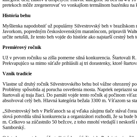
pretekoch môže zregenerovať vo vonkajšom termálnom bazéniku na kú
História behu
Myšlienka napodobniť už populárny Silvestrovský beh v brazílskom
Javorkom, popredným československým maratóncom, pripravili Walter
určite netušili, že tento beh vojde do histórie ako najstarší cestný be
Premiérový ročník
Už v prvom ročníku sa zišla pomerne silná konkurencia. Štartovali R.
Prekvapujúco sa mimo súťaže prihlásili aj tri dorastenky, ktoré štarto
Vznik tradície
Vlastne už druhý ročník Silvestrovského behu bol vážne ohrozený p
Problémy spôsobila aj porucha osvetlenia mosta. Napriek nepriazni sa
štartovali aj traja žiaci. Do pamäti vojde tento ročník aj počinom v
absolvoval celý beh. Hlavná kategória bežala 3300 m. Víťazom sa sta
„Silvestrovský beh v Piešťanoch sa aj vďaka záujmu tlače stával čoraz
slová potvrdila silná konkurencia a organizátori rozhodli, že sa bud
m. Celkovo sa zúčastnilo 50 bežcov, z toho mnohí vtedajší i neskorš
Samborský.