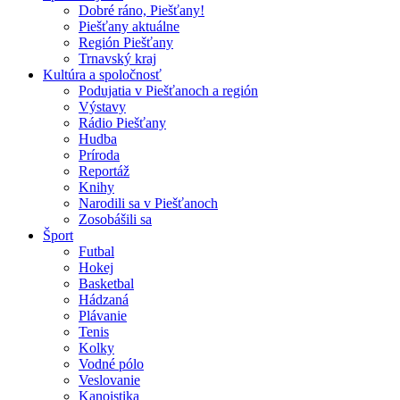
Dobré ráno, Piešťany!
Piešťany aktuálne
Región Piešťany
Trnavský kraj
Kultúra a spoločnosť
Podujatia v Piešťanoch a región
Výstavy
Rádio Piešťany
Hudba
Príroda
Reportáž
Knihy
Narodili sa v Piešťanoch
Zosobášili sa
Šport
Futbal
Hokej
Basketbal
Hádzaná
Plávanie
Tenis
Kolky
Vodné pólo
Veslovanie
Kanoistika