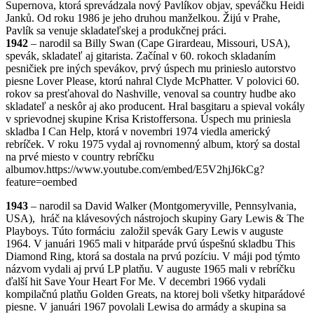
Supernova, ktorá sprevádzala nový Pavlíkov objav, speváčku Heidi
Janků. Od roku 1986 je jeho druhou manželkou. Žijú v Prahe,
Pavlík sa venuje skladateľskej a produkčnej práci.
1942
– narodil sa Billy Swan (Cape Girardeau, Missouri, USA),
spevák, skladateľ aj gitarista. Začínal v 60. rokoch skladaním
pesničiek pre iných spevákov, prvý úspech mu prinieslo autorstvo
piesne Lover Please, ktorú nahral Clyde McPhatter. V polovici 60.
rokov sa presťahoval do Nashville, venoval sa country hudbe ako
skladateľ a neskôr aj ako producent. Hral basgitaru a spieval vokály
v sprievodnej skupine Krisa Kristoffersona. Úspech mu priniesla
skladba I Can Help, ktorá v novembri 1974 viedla americký
rebríček. V roku 1975 vydal aj rovnomenný album, ktorý sa dostal
na prvé miesto v country rebríčku
albumov.https://www.youtube.com/embed/E5V2hjJ6kCg?
feature=oembed
1943
– narodil sa David Walker (Montgomeryville, Pennsylvania,
USA), hráč na klávesových nástrojoch skupiny Gary Lewis & The
Playboys. Túto formáciu založil spevák Gary Lewis v auguste
1964. V januári 1965 mali v hitparáde prvú úspešnú skladbu This
Diamond Ring, ktorá sa dostala na prvú pozíciu. V máji pod týmto
názvom vydali aj prvú LP platňu. V auguste 1965 mali v rebríčku
ďalší hit Save Your Heart For Me. V decembri 1966 vydali
kompilačnú platňu Golden Greats, na ktorej boli všetky hitparádové
piesne. V januári 1967 povolali Lewisa do armády a skupina sa