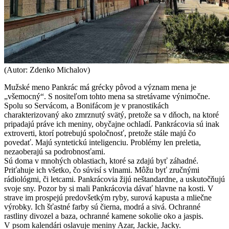
(Autor: Zdenko Michalov)
Mužské meno Pankrác má grécky pôvod a význam mena je
„všemocný“. S nositeľom tohto mena sa stretávame výnimočne.
Spolu so Servácom, a Bonifácom je v pranostikách
charakterizovaný ako zmrznutý svätý, pretože sa v dňoch, na ktoré
pripadajú práve ich meniny, obyčajne ochladí. Pankrácovia sú inak
extroverti, ktorí potrebujú spoločnosť, pretože stále majú čo
povedať. Majú syntetickú inteligenciu. Problémy len preletia,
nezaoberajú sa podrobnosťami.
Sú doma v mnohých oblastiach, ktoré sa zdajú byť záhadné.
Priťahuje ich všetko, čo súvisí s vlnami. Môžu byť zručnými
rádiológmi, či letcami. Pankrácovia žijú neštandardne, a uskutočňujú
svoje sny. Pozor by si mali Pankrácovia dávať hlavne na kosti. V
strave im prospejú predovšetkým ryby, surová kapusta a mliečne
výrobky. Ich šťastné farby sú čierna, modrá a sivá. Ochranné
rastliny divozel a baza, ochranné kamene sokolie oko a jaspis.
V psom kalendári oslavuje meniny Azar, Jackie, Jacky.