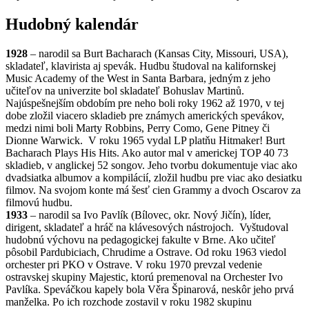
Hudobný kalendár
1928
– narodil sa Burt Bacharach (Kansas City, Missouri, USA),
skladateľ, klavirista aj spevák. Hudbu študoval na kalifornskej
Music Academy of the West in Santa Barbara, jedným z jeho
učiteľov na univerzite bol skladateľ Bohuslav Martinů.
Najúspešnejším obdobím pre neho boli roky 1962 až 1970, v tej
dobe zložil viacero skladieb pre známych amerických spevákov,
medzi nimi boli Marty Robbins, Perry Como, Gene Pitney či
Dionne Warwick. V roku 1965 vydal LP platňu Hitmaker! Burt
Bacharach Plays His Hits. Ako autor mal v americkej TOP 40 73
skladieb, v anglickej 52 songov. Jeho tvorbu dokumentuje viac ako
dvadsiatka albumov a kompilácií, zložil hudbu pre viac ako desiatku
filmov. Na svojom konte má šesť cien Grammy a dvoch Oscarov za
filmovú hudbu.
1933
– narodil sa Ivo Pavlík (Bílovec, okr. Nový Jičín), líder,
dirigent, skladateľ a hráč na klávesových nástrojoch. Vyštudoval
hudobnú výchovu na pedagogickej fakulte v Brne. Ako učiteľ
pôsobil Pardubiciach, Chrudime a Ostrave. Od roku 1963 viedol
orchester pri PKO v Ostrave. V roku 1970 prevzal vedenie
ostravskej skupiny Majestic, ktorú premenoval na Orchester Ivo
Pavlíka. Speváčkou kapely bola Věra Špinarová, neskôr jeho prvá
manželka. Po ich rozchode zostavil v roku 1982 skupinu