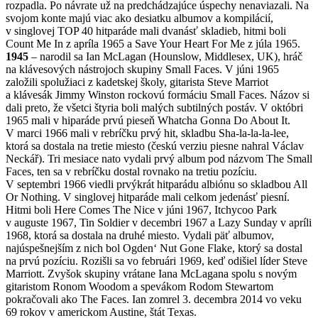
rozpadla. Po návrate už na predchádzajúce úspechy nenaviazali. Na
svojom konte majú viac ako desiatku albumov a kompilácií,
v singlovej TOP 40 hitparáde mali dvanásť skladieb, hitmi boli
Count Me In z apríla 1965 a Save Your Heart For Me z júla 1965.
1945
– narodil sa Ian McLagan (Hounslow, Middlesex, UK), hráč
na klávesových nástrojoch skupiny Small Faces. V júni 1965
založili spolužiaci z kadetskej školy, gitarista Steve Marriot
a klávesák Jimmy Winston rockovú formáciu Small Faces. Názov si
dali preto, že všetci štyria boli malých subtilných postáv. V októbri
1965 mali v hiparáde prvú pieseň Whatcha Gonna Do About It.
V marci 1966 mali v rebríčku prvý hit, skladbu Sha-la-la-la-lee,
ktorá sa dostala na tretie miesto (českú verziu piesne nahral Václav
Neckář). Tri mesiace nato vydali prvý album pod názvom The Small
Faces, ten sa v rebríčku dostal rovnako na tretiu pozíciu.
V septembri 1966 viedli prvýkrát hitparádu albiónu so skladbou All
Or Nothing. V singlovej hitparáde mali celkom jedenásť piesní.
Hitmi boli Here Comes The Nice v júni 1967, Itchycoo Park
v auguste 1967, Tin Soldier v decembri 1967 a Lazy Sunday v apríli
1968, ktorá sa dostala na druhé miesto. Vydali päť albumov,
najúspešnejším z nich bol Ogden‘ Nut Gone Flake, ktorý sa dostal
na prvú pozíciu. Rozišli sa vo februári 1969, keď odišiel líder Steve
Marriott. Zvyšok skupiny vrátane Iana McLagana spolu s novým
gitaristom Ronom Woodom a spevákom Rodom Stewartom
pokračovali ako The Faces. Ian zomrel 3. decembra 2014 vo veku
69 rokov v americkom Austine, štát Texas.