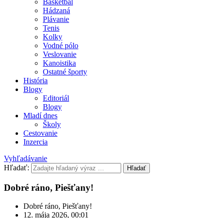
Basketbal
Hádzaná
Plávanie
Tenis
Kolky
Vodné pólo
Veslovanie
Kanoistika
Ostatné športy
História
Blogy
Editoriál
Blogy
Mladí dnes
Školy
Cestovanie
Inzercia
Vyhľadávanie
Hľadať:
Hľadať
Dobré ráno, Piešťany!
Dobré ráno, Piešťany!
12. mája 2026, 00:01