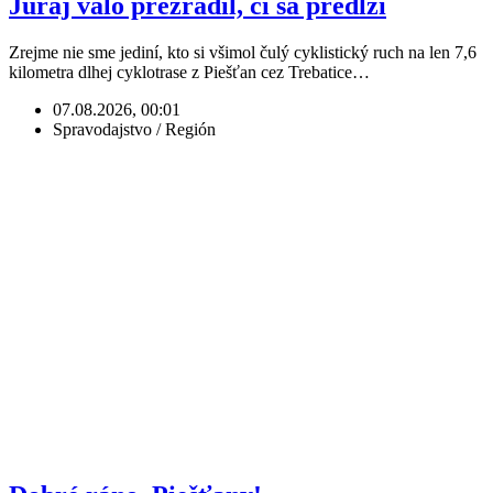
Juraj valo prezradil, či sa predĺži
Zrejme nie sme jediní, kto si všimol čulý cyklistický ruch na len 7,6
kilometra dlhej cyklotrase z Piešťan cez Trebatice…
07.08.2026, 00:01
Spravodajstvo / Región