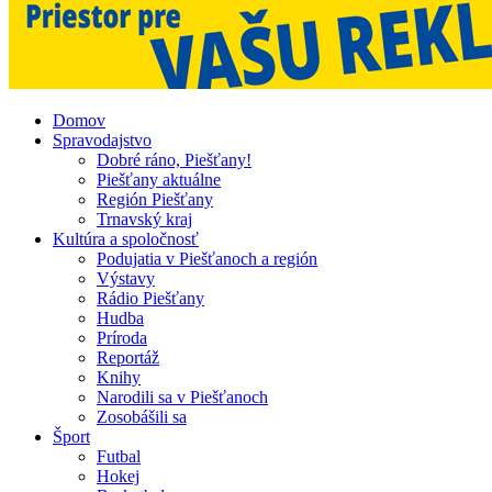
Domov
Spravodajstvo
Dobré ráno, Piešťany!
Piešťany aktuálne
Región Piešťany
Trnavský kraj
Kultúra a spoločnosť
Podujatia v Piešťanoch a región
Výstavy
Rádio Piešťany
Hudba
Príroda
Reportáž
Knihy
Narodili sa v Piešťanoch
Zosobášili sa
Šport
Futbal
Hokej