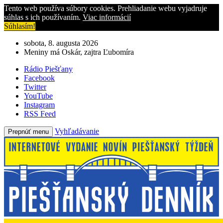
Tento web používa súbory cookies. Prehliadanie webu vyjadruje
súhlas s ich používaním.
Viac informácií
Súhlasím!
sobota, 8. augusta 2026
Meniny má Oskár, zajtra Ľubomíra
Rádio Piešťany
Facebook
Twitter
YouTube
Instagram
RSS Feed
Vyhľadávanie
Prepnúť menu