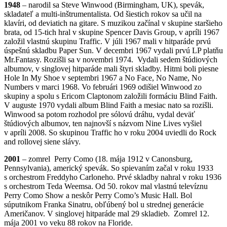
1948
– narodil sa Steve Winwood (Birmingham, UK), spevák,
skladateľ a multi-inštrumentalista. Od šiestich rokov sa učil na
klavíri, od deviatich na gitare. S muzikou začínal v skupine staršieho
brata, od 15-tich hral v skupine Spencer Davis Group, v apríli 1967
založil vlastnú skupinu Traffic. V júli 1967 mali v hitparáde prvú
úspešnú skladbu Paper Sun. V decembri 1967 vydali prvú LP platňu
Mr.Fantasy. Rozišli sa v novembri 1974. Vydali sedem štúdiových
albumov, v singlovej hitparáde mali štyri skladby. Hitmi boli piesne
Hole In My Shoe v septembri 1967 a No Face, No Name, No
Numbers v marci 1968. Vo februári 1969 odišiel Winwood zo
skupiny a spolu s Ericom Claptonom založili formáciu Blind Faith.
V auguste 1970 vydali album Blind Faith a mesiac nato sa rozišli.
Winwood sa potom rozhodol pre sólovú dráhu, vydal deväť
štúdiových albumov, ten najnovší s názvom Nine Lives vyšiel
v apríli 2008. So skupinou Traffic ho v roku 2004 uviedli do Rock
and rollovej siene slávy.
2001
– zomrel Perry Como (18. mája 1912 v Canonsburg,
Pennsylvania), americký spevák. So spievaním začal v roku 1933
s orchestrom Freddyho Carloneho. Prvé skladby nahral v roku 1936
s orchestrom Teda Weemsa. Od 50. rokov mal vlastnú televíznu
Perry Como Show a neskôr Perry Como’s Music Hall. Bol
súputnikom Franka Sinatru, obľúbený bol u strednej generácie
Američanov. V singlovej hitparáde mal 29 skladieb. Zomrel 12.
mája 2001 vo veku 88 rokov na Floride.