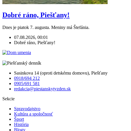
Dobré ráno, Piešťany!
Dnes je piatok 7. augusta. Meniny má Štefánia.
07.08.2026, 00:01
Dobré ráno, Piešťany!
Sasinkova 14 (oproti detskému domovu), Piešťany
0918/694 212
0905/691 581
redakcia@piestanskytyzden.sk
Sekcie
Spravodajstvo
Kultúra a spoločnosť
Šport
História
Blogy