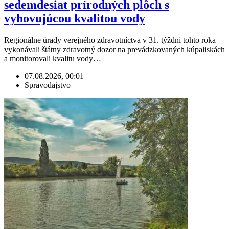
sedemdesiat prírodných plôch s
vyhovujúcou kvalitou vody
Regionálne úrady verejného zdravotníctva v 31. týždni tohto roka
vykonávali štátny zdravotný dozor na prevádzkovaných kúpaliskách
a monitorovali kvalitu vody…
07.08.2026, 00:01
Spravodajstvo