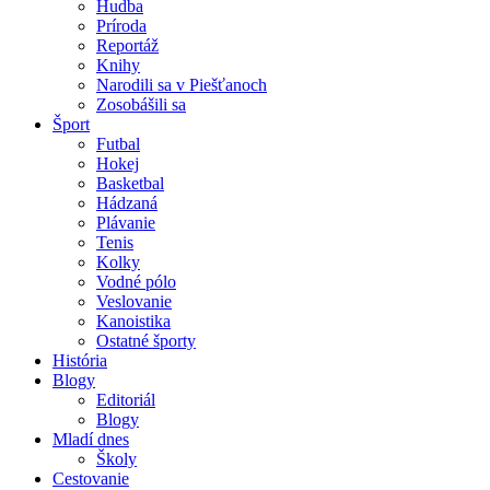
Hudba
Príroda
Reportáž
Knihy
Narodili sa v Piešťanoch
Zosobášili sa
Šport
Futbal
Hokej
Basketbal
Hádzaná
Plávanie
Tenis
Kolky
Vodné pólo
Veslovanie
Kanoistika
Ostatné športy
História
Blogy
Editoriál
Blogy
Mladí dnes
Školy
Cestovanie