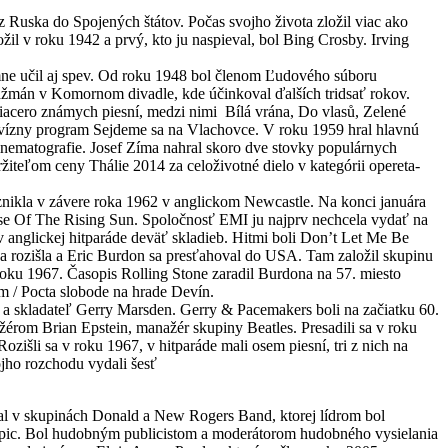
 z Ruska do Spojených štátov. Počas svojho života zložil viac ako
l v roku 1942 a prvý, kto ju naspieval, bol Bing Crosby. Irving
mne učil aj spev. Od roku 1948 bol členom Ľudového súboru
gažmán v Komornom divadle, kde účinkoval ďalších tridsať rokov.
viacero známych piesní, medzi nimi Bílá vrána, Do vlasů, Zelené
elevízny program Sejdeme sa na Vlachovce. V roku 1959 hral hlavnú
kinematografie. Josef Zíma nahral skoro dve stovky populárnych
ržiteľom ceny Thálie 2014 za celoživotné dielo v kategórii opereta-
znikla v závere roka 1962 v anglickom Newcastle. Na konci januára
ouse Of The Rising Sun. Spoločnosť EMI ju najprv nechcela vydať na
 v anglickej hitparáde deväť skladieb. Hitmi boli Don’t Let Me Be
 rozišla a Eric Burdon sa presťahoval do USA. Tam založil skupinu
oku 1967. Časopis Rolling Stone zaradil Burdona na 57. miesto
m / Pocta slobode na hrade Devín.
a a skladateľ Gerry Marsden. Gerry & Pacemakers boli na začiatku 60.
rom Brian Epstein, manažér skupiny Beatles. Presadili sa v roku
ozišli sa v roku 1967, v hitparáde mali osem piesní, tri z nich na
jho rozchodu vydali šesť
val v skupinách Donald a New Rogers Band, ktorej lídrom bol
pic. Bol hudobným publicistom a moderátorom hudobného vysielania