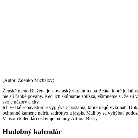
(Autor: Zdenko Michalov)
Ženské meno Blažena je slovanský variant mena Beáta, ktoré je lat
nie sú ľahké povahy. Keď ich skúmame zblízka, všimneme si, že sú ve
svoje názory a city.
Ich veľké sebavedomie vyplýva z poslania, ktoré majú vykonať. Dokáž
ochranné kamene nefrit, sadrónyx a jaspis. Mali by sa vyhýbať podoz
V psom kalendári oslavuje meniny Arthur, Bessy.
Hudobný kalendár