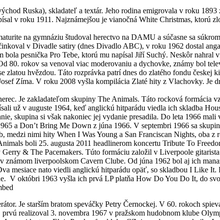
 východ Ruska), skladateľ a textár. Jeho rodina emigrovala v roku 1893
al v roku 1911. Najznámejšou je vianočná White Christmas, ktorú zloži
o maturite na gymnáziu študoval herectvo na DAMU a súčasne sa súkro
Účinkoval v Divadle satiry (dnes Divadlo ABC), v roku 1962 dostal an
m bola pesnička Pro Tebe, ktorú mu napísal Jiří Suchý. Neskôr nahral 
ko. Od 80. rokov sa venoval viac moderovaniu a dychovke, známy bol t
se zlatou hvězdou. Táto rozprávka patrí dnes do zlatého fondu českej 
e Josef Zíma. V roku 2008 vyšla kompilácia Zlaté hity z Vlachovky. Je d
 herec. Je zakladateľom skupiny The Animals. Táto rocková formácia v
ísali už v auguste 1964, keď anglickú hitparádu viedla ich skladba H
lanie, skupina si však nakoniec jej vydanie presadila. Do leta 1966 mali
 1965 a Don’t Bring Me Down z júna 1966. V septembri 1966 sa skupina
, medzi nimi hity When I Was Young a San Franciscan Nights, oba z r
Animals boli 25. augusta 2011 headlinerom koncertu Tribute To Freedo
y Gerry & The Pacemakers. Túto formáciu založil v Liverpoole gitarist
 v známom liverpoolskom Cavern Clube. Od júna 1962 bol aj ich manažé
a mesiace nato viedli anglickú hitparádu opäť, so skladbou I Like It. R
ne. V októbri 1963 vyšla ich prvá LP platňa How Do You Do It, do svo
mbed
erátor. Je starším bratom speváčky Petry Černockej. V 60. rokoch spie
, prvú realizoval 3. novembra 1967 v pražskom hudobnom klube Olym