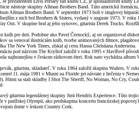
. Je prezidentom Elvis Presley fan klubu CZ, je spoluautorom knihy L
 bicie nástroje skupiny Allman Brothers Band. Túto americkú formáciu, 
lbum Allman Brothers Band. V septembri 1973 boli v singlovej hitpar
šnejším z nich bol Brothers & Sisters, vydaný v auguste 1973. V roku 
 Out. V skupine hral aj jeho synovec, gitarista Derek Trucks. Rozišl
autor kníh pre deti. Podobne ako Pavel Černocký, aj on organizoval di
ov sa venoval ilustráciám kníh, tvorbe animovaných filmov, plagátove
íka The New York Times, získal aj cenu Hansa Christiana Andersena.
ormáciu pod názvom The Kryštof založil v roku 1995 v Havířově pôvod
 bola najhranejšou v českom rádiovom éteri. Rok nato vychádza album
pevák, gitarista, skladateľ. V roku 1964 založil skupinu Wailers. V ro
omrel 11. mája 1981 v Miami na Floride pri návrate z liečenia v Nemec
. Hitmi sa stali skladby I Shot The Sheriff, No Woman, No Cry, Could
ed
vý gitarista legendárnej skupiny Jimi Hendrix Experience. Túto troj
r v parížskej Olympii, ako predskupina koncertu francúzskej popovej
 svojom dome v írskom Country Cork.