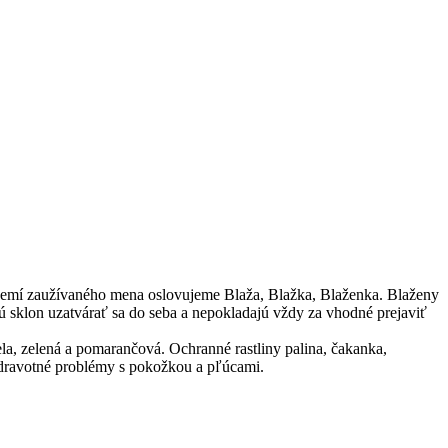
území zaužívaného mena oslovujeme Blaža, Blažka, Blaženka. Blaženy
ú sklon uzatvárať sa do seba a nepokladajú vždy za vhodné prejaviť
la, zelená a pomarančová. Ochranné rastliny palina, čakanka,
 zdravotné problémy s pokožkou a pľúcami.