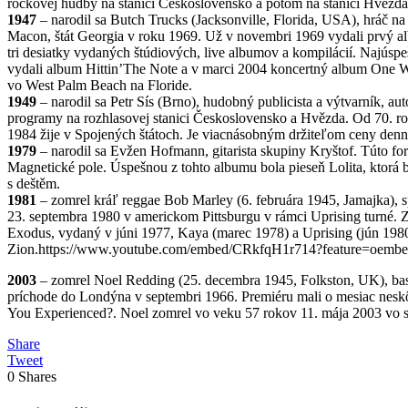
rockovej hudby na stanici Československo a potom na stanici Hvězda
1947
– narodil sa Butch Trucks (Jacksonville, Florida, USA), hráč na
Macon, štát Georgia v roku 1969. Už v novembri 1969 vydali prvý a
tri desiatky vydaných štúdiových, live albumov a kompilácií. Najúspe
vydali album Hittin’The Note a v marci 2004 koncertný album One Way
vo West Palm Beach na Floride.
1949
– narodil sa Petr Sís (Brno), hudobný publicista a výtvarník, 
programy na rozhlasovej stanici Československo a Hvězda. Od 70. rok
1984 žije v Spojených štátoch. Je viacnásobným držiteľom ceny denn
1979
– narodil sa Evžen Hofmann, gitarista skupiny Kryštof. Túto f
Magnetické pole. Úspešnou z tohto albumu bola pieseň Lolita, ktorá
s deštěm.
1981
– zomrel kráľ reggae Bob Marley (6. februára 1945, Jamajka), s
23. septembra 1980 v americkom Pittsburgu v rámci Uprising turné. Z
Exodus, vydaný v júni 1977, Kaya (marec 1978) a Uprising (jún 1980)
Zion.https://www.youtube.com/embed/CRkfqH1r714?feature=oemb
2003
– zomrel Noel Redding (25. decembra 1945, Folkston, UK), baso
príchode do Londýna v septembri 1966. Premiéru mali o mesiac neskô
You Experienced?. Noel zomrel vo veku 57 rokov 11. mája 2003 vo
Share
Tweet
0
Shares