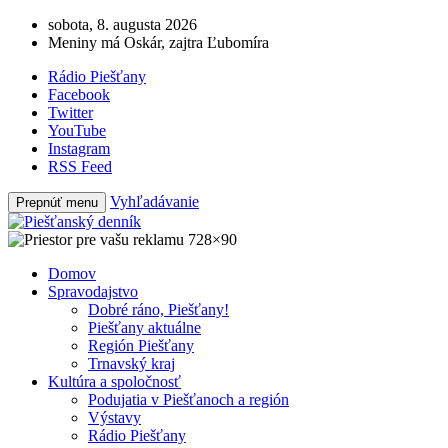
sobota, 8. augusta 2026
Meniny má Oskár, zajtra Ľubomíra
Rádio Piešťany
Facebook
Twitter
YouTube
Instagram
RSS Feed
Vyhľadávanie
Prepnúť menu
Domov
Spravodajstvo
Dobré ráno, Piešťany!
Piešťany aktuálne
Región Piešťany
Trnavský kraj
Kultúra a spoločnosť
Podujatia v Piešťanoch a región
Výstavy
Rádio Piešťany