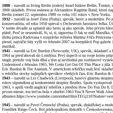
1888
– narodil sa Irving Berlin (rodený Israel Isidore Beilin, Ťumen,
3000 skladieb. Prvou známou je Alexandrov Ragtime Band, ktorú napís
Berlin zomrel 22. septembra 1989 vo veku 101 rokov v New Yorku.
1932
– narodil sa Josef Zíma (Praha), spevák, herec a moderátor. P
konzervatória, od roku 1950 spieval s Orchestrom Jaroslava Ježka. 
V tomto divadle sa uplatnil ako herec aj ako spevák. Jeho prvým hito
pláně, Proč se neusmíváš, Si, si, si, signorina či Jak se máš Maruš
úlohu princa Radovana v rozprávke režiséra Martina Friča Princezna 
piesní, najväčie hity vyšli vo februári 2007 na kompilácii Pop galeri
muzikál.
1941
– narodil sa Eric Burdon (Newcastle, UK), spevák, skladateľ a
1964 sa presťahovali do Londýna. Prvý úspech si na svoje konto prip
singli, pretože vraj bola dlhá a tým aj nevhodná pre rozhlasové vysie
Understood z februára 1965, We Gotta Get Out Of This Place z júla
Eric Burdon & The Animals. V americkom rebríčku mali šesť skladieb
v rebríčku stovky najlepších spevákov všetkých čias. Eric Burdon & 
1943
– narodil sa Les Chadwick (Liverpool), basový gitarista skupin
rokov súputníkmi aj konkurentmi skupiny Beatles. Spolu vystupovali
1963, v apríli viedli anglický rebríček s piesňou How Do You Do It. Dv
prvom mieste, tou treťou bola v októbri 1963 You’ll Never Walk Alo
albumov.https://www.youtube.com/embed/fdosTEGj210?feature=oe
1945
– narodil sa Pavel Černocký (Praha), spevák, diskdžokej a mod
František Ringo Čech. Bol priekopníkom diskoték v Československu