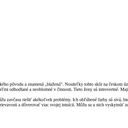
inského pôvodu a znamená „blažená“. Nositeľky tohto skôr na českom 
ľmi odhodlané a neoblomné v činnosti. Tieto ženy sú introvertné. Maj
u zavčasu riešiť akékoľvek problémy. Ich obľúbené farby sú sivá, bie
rievavosti a dôverovať viac svojej intuícii. Môžu sa u nich vyskytnúť