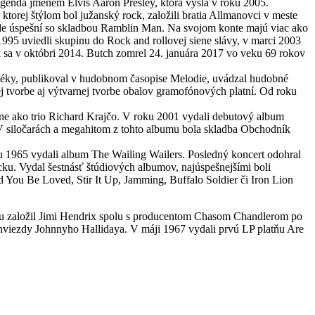
egenda jménem Elvis Aaron Presley, ktorá vyšla v roku 2005.
ktorej štýlom bol južanský rock, založili bratia Allmanovci v meste
áde úspešní so skladbou Ramblin Man. Na svojom konte majú viac ako
1995 uviedli skupinu do Rock and rollovej siene slávy, v marci 2003
i sa v októbri 2014. Butch zomrel 24. januára 2017 vo veku 69 rokov
skotéky, publikoval v hudobnom časopise Melodie, uvádzal hudobné
j tvorbe aj výtvarnej tvorbe obalov gramofónových platní. Od roku
ne ako trio Richard Krajčo. V roku 2001 vydali debutový album
 V siločarách a megahitom z tohto albumu bola skladba Obchodník
ku 1965 vydali album The Wailing Wailers. Posledný koncert odohral
ku. Vydal šestnásť štúdiových albumov, najúspešnejšími boli
 You Be Loved, Stir It Up, Jamming, Buffalo Soldier či Iron Lion
icu založil Jimi Hendrix spolu s producentom Chasom Chandlerom po
 hviezdy Johnnyho Hallidaya. V máji 1967 vydali prvú LP platňu Are