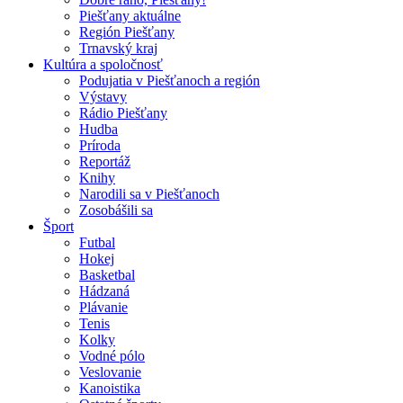
Piešťany aktuálne
Región Piešťany
Trnavský kraj
Kultúra a spoločnosť
Podujatia v Piešťanoch a región
Výstavy
Rádio Piešťany
Hudba
Príroda
Reportáž
Knihy
Narodili sa v Piešťanoch
Zosobášili sa
Šport
Futbal
Hokej
Basketbal
Hádzaná
Plávanie
Tenis
Kolky
Vodné pólo
Veslovanie
Kanoistika