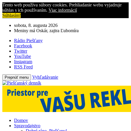
Tento web používa súbory cookies. Prehliadanie webu vyjadruje
súhlas s ich používaním.
Viac informácií
Súhlasím!
sobota, 8. augusta 2026
Meniny má Oskár, zajtra Ľubomíra
Rádio Piešťany
Facebook
Twitter
YouTube
Instagram
RSS Feed
Vyhľadávanie
Prepnúť menu
Domov
Spravodajstvo
Dobré ráno, Piešťany!