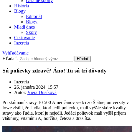
Ostatné športy
História
Blogy
Editoriál
Blogy
Mladí dnes
Školy
Cestovanie
Inzercia
Vyhľadávanie
Hľadať:
Hľadať
Sú polievky zdravé? Áno! Tu sú tri dôvody
Inzercia
26. januára 2024, 15:57
Autor:
Viera Dusíková
Pri skúmaní stravy 10 500 Američanov vedci zo Štátnej univerzity v
Iowe zistili, že ľudia, ktorí jedli polievku, mali vyššie skóre kvality
stravy ako ľudia, ktorí ju nejedli. Jedáci polievok mali vyšší príjem
vlákniny, vitamínu A, horčíka, železa a draslíka.