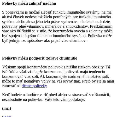
Polievky môžu zahnať nádchu
S polievkami je možné zlepšiť funkciu imunitného systému, najmä
ak má človek nedostatok živín potrebných pre funkciu imunitného
systému alebo ak sa jeho telo práve vyrovnáva s infekciou. Jedzte
potraviny plné vitamínov, minerálov a antioxidantov. Preskúmaním
viac ako 80 štúdií sa zistilo, že konzumácia ovocia a zeleniny môže
byť spojená s lepšou funkciou imunitného systému. Polievka môže
byť jedným zo spôsobov ako prijať viac vitamínov.
Polievky môžu podporiť zdravé chudnutie
Výskum spojil konzumáciu polievok s nižším rizikom obezity. Tá
istá štúdia však zistila, že konzumenti polievok majú tendenciu
konzumovať viac soli. Ak konzumujete nadmerné množstvo soli,
môže to mať negatívny vplyv na váš krvný tlak. Preto by ste sa mali
zamerať na
diétne polievky
.
Keď budete nabudúce variť obed alebo sa stravovať v reštaurácii,
nezabudnite na polievku. Vaše telo vám poďakuje.
(inz.)