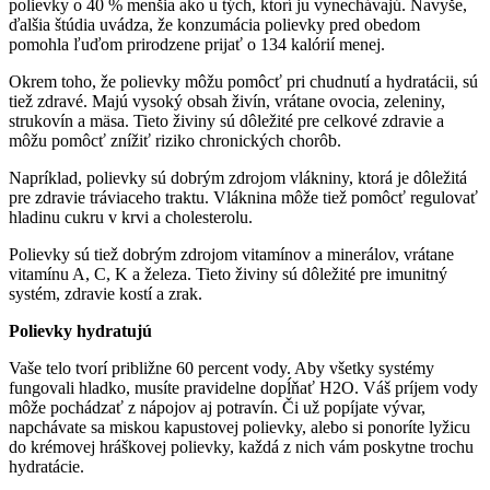
polievky o 40 % menšia ako u tých, ktorí ju vynechávajú. Navyše,
ďalšia štúdia uvádza, že konzumácia polievky pred obedom
pomohla ľuďom prirodzene prijať o 134 kalórií menej.
Okrem toho, že polievky môžu pomôcť pri chudnutí a hydratácii, sú
tiež zdravé. Majú vysoký obsah živín, vrátane ovocia, zeleniny,
strukovín a mäsa. Tieto živiny sú dôležité pre celkové zdravie a
môžu pomôcť znížiť riziko chronických chorôb.
Napríklad, polievky sú dobrým zdrojom vlákniny, ktorá je dôležitá
pre zdravie tráviaceho traktu. Vláknina môže tiež pomôcť regulovať
hladinu cukru v krvi a cholesterolu.
Polievky sú tiež dobrým zdrojom vitamínov a minerálov, vrátane
vitamínu A, C, K a železa. Tieto živiny sú dôležité pre imunitný
systém, zdravie kostí a zrak.
Polievky hydratujú
Vaše telo tvorí približne 60 percent vody. Aby všetky systémy
fungovali hladko, musíte pravidelne dopĺňať H2O. Váš príjem vody
môže pochádzať z nápojov aj potravín. Či už popíjate vývar,
napchávate sa miskou kapustovej polievky, alebo si ponoríte lyžicu
do krémovej hráškovej polievky, každá z nich vám poskytne trochu
hydratácie.