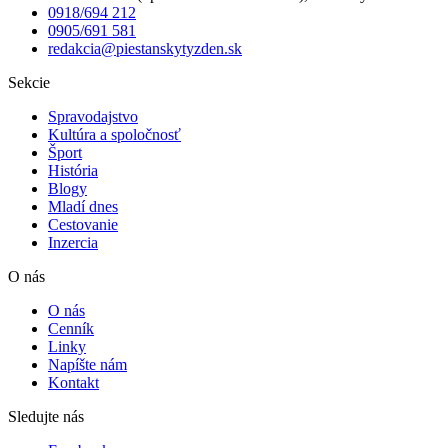
0918/694 212
0905/691 581
redakcia@piestanskytyzden.sk
Sekcie
Spravodajstvo
Kultúra a spoločnosť
Šport
História
Blogy
Mladí dnes
Cestovanie
Inzercia
O nás
O nás
Cenník
Linky
Napíšte nám
Kontakt
Sledujte nás