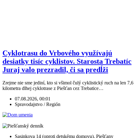
Cyklotrasu do Vrbového využívajú
desiatky tisíc cyklistov. Starosta Trebatíc
Juraj valo prezradil, či sa predĺži
Zrejme nie sme jediní, kto si všimol čulý cyklistický ruch na len 7,6
kilometra dlhej cyklotrase z Piešťan cez Trebatice…
07.08.2026, 00:01
Spravodajstvo / Región
Sasinkova 14 (oproti detskému domovu), Piešťany