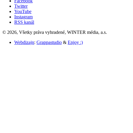
Facebook
Twitter
YouTube
Instagram
RSS kanál
© 2026, Všetky práva vyhradené, WINTER média, a.s.
Webdizajn
:
Grappastudio
&
Enjoy :)