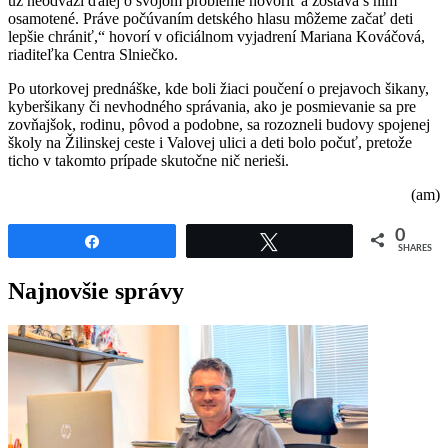
už neodváži ďalej o svojom probléme hovoriť a zostáva s nim
osamotené. Práve počúvaním detského hlasu môžeme začať deti
lepšie chrániť,“ hovorí v oficiálnom vyjadrení Mariana Kováčová,
riaditeľka Centra Slniečko.
Po utorkovej prednáške, kde boli žiaci poučení o prejavoch šikany,
kyberšikany či nevhodného správania, ako je posmievanie sa pre
zovňajšok, rodinu, pôvod a podobne, sa rozozneli budovy spojenej
školy na Žilinskej ceste i Valovej ulici a deti bolo počuť, pretože
ticho v takomto prípade skutočne nič nerieši.
(am)
0
Share
Tweet
SHARES
Najnovšie správy