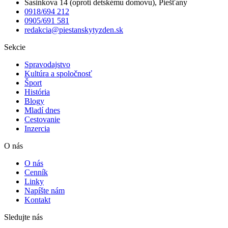
Sasinkova 14 (oproti detskému domovu), Piešťany
0918/694 212
0905/691 581
redakcia@piestanskytyzden.sk
Sekcie
Spravodajstvo
Kultúra a spoločnosť
Šport
História
Blogy
Mladí dnes
Cestovanie
Inzercia
O nás
O nás
Cenník
Linky
Napíšte nám
Kontakt
Sledujte nás