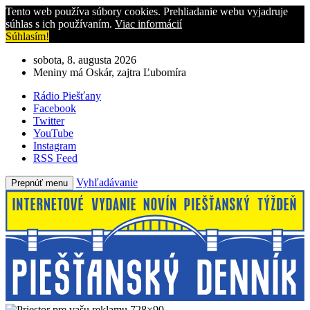
Tento web používa súbory cookies. Prehliadanie webu vyjadruje
súhlas s ich používaním.
Viac informácií
Súhlasím!
sobota, 8. augusta 2026
Meniny má Oskár, zajtra Ľubomíra
Rádio Piešťany
Facebook
Twitter
YouTube
Instagram
RSS Feed
Vyhľadávanie
Prepnúť menu