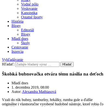
Vodné pólo
Veslovanie
Kanoistika
Ostatné športy
História
Blogy
Editoriál
Blogy
Mladí dnes
Školy
Cestovanie
Inzercia
Vyhľadávanie
Hľadať:
Hľadať
Školská bubnovačka otvára tému násilia na deťoch
Mladí dnes
1. decembra 2019, 08:00
Autor:
Alexandra Mathiasová
Vzali do rúk bubny, tamburíny, hrkálky, rumba gule a ďalšie
originálne i vlastnoručne vyrobené hudobné nástroje, ktoré robia čo