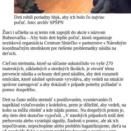
Deti robili poriadny hluk, aby ich bolo čo najviac
počuť. foto: archív SPŠPN
Žiaci i učitelia sa aj tento rok zapojili do akcie s názvom
Bubnovačka – Aby bolo deti lepšie počuť, ktorú organizuje
nezisková organizácia Centrum Slniečko v partnerstve s Národným
koordinačným strediskom pre riešenie problematiky násilia na
deťoch.
Cieľom stretnutia, ktoré sa súčasne uskutočnilo vo vyše 270
materských, základných a stredných školách, je otvoriť tému
prevencie násilia a ochrany detí pred násilím, aby deti rozumeli
emóciám, ktoré násilné správanie vyvoláva, aby vedeli na situácie
správne zareagovať a aby dokázali v prípade potreby požiadať o
pomoc dospelého.
Deti sa často môžu stretnúť s ponižovaním, vysmievaním či
napríklad vylučovaním z kolektívu, preto je dôležité, aby vedeli, na
koho sa môžu obrátiť a kde nájdu pomoc. Na dospelých potom je,
aby tieto deti skutočne vypočuli. „V mnohých prípadoch totiž deti
prehovoria alebo vysielajú signály, žiadosti o pomoc, ale ak ich
nepočúvame, nepochopíme alebo problém bagatelizujeme, dieťa sa