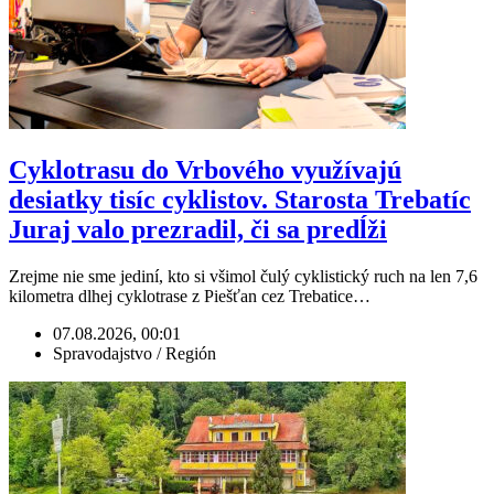
Cyklotrasu do Vrbového využívajú
desiatky tisíc cyklistov. Starosta Trebatíc
Juraj valo prezradil, či sa predĺži
Zrejme nie sme jediní, kto si všimol čulý cyklistický ruch na len 7,6
kilometra dlhej cyklotrase z Piešťan cez Trebatice…
07.08.2026, 00:01
Spravodajstvo / Región