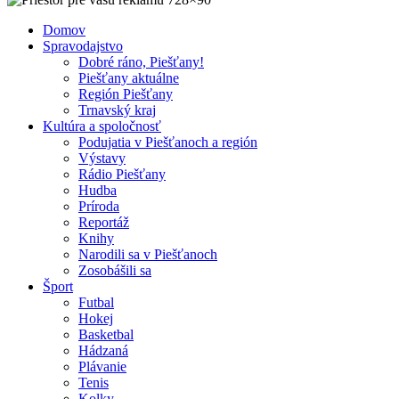
Domov
Spravodajstvo
Dobré ráno, Piešťany!
Piešťany aktuálne
Región Piešťany
Trnavský kraj
Kultúra a spoločnosť
Podujatia v Piešťanoch a región
Výstavy
Rádio Piešťany
Hudba
Príroda
Reportáž
Knihy
Narodili sa v Piešťanoch
Zosobášili sa
Šport
Futbal
Hokej
Basketbal
Hádzaná
Plávanie
Tenis
Kolky