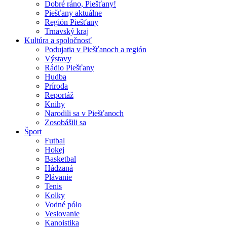
Dobré ráno, Piešťany!
Piešťany aktuálne
Región Piešťany
Trnavský kraj
Kultúra a spoločnosť
Podujatia v Piešťanoch a región
Výstavy
Rádio Piešťany
Hudba
Príroda
Reportáž
Knihy
Narodili sa v Piešťanoch
Zosobášili sa
Šport
Futbal
Hokej
Basketbal
Hádzaná
Plávanie
Tenis
Kolky
Vodné pólo
Veslovanie
Kanoistika