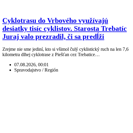
Cyklotrasu do Vrbového využívajú
desiatky tisíc cyklistov. Starosta Trebatíc
Juraj valo prezradil, či sa predĺži
Zrejme nie sme jediní, kto si všimol čulý cyklistický ruch na len 7,6
kilometra dlhej cyklotrase z Piešťan cez Trebatice…
07.08.2026, 00:01
Spravodajstvo / Región