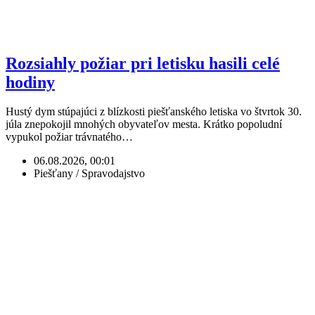
Rozsiahly požiar pri letisku hasili celé
hodiny
Hustý dym stúpajúci z blízkosti piešťanského letiska vo štvrtok 30.
júla znepokojil mnohých obyvateľov mesta. Krátko popoludní
vypukol požiar trávnatého…
06.08.2026, 00:01
Piešťany / Spravodajstvo