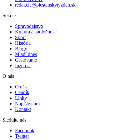
redakcia@piestanskytyzden.sk
Sekcie
Spravodajstvo
Kultúra a spoločnosť
Šport
História
Blogy
Mladí dnes
Cestovanie
Inzercia
O nás
O nás
Cenník
Linky
Napíšte nám
Kontakt
Sledujte nás
Facebook
Twitter