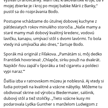
vyšívali Drahovčanky. Mám tiež krakovianske kroje, ba v
mojej zbierke je i kroj po mojej babke Márii z Banky,“
pustil sa do rozprávania Boďo.
Postupne vchádzame do útulnej dobovej kuchyne z
päťdesiatych rokov minulého storočia. „Naše mamy a
staré mamy mali dobový kvalitný kredenc, vodovú
lavičku, kanapu, umývací stôl s dvomi lavórmi. To bola
vtedy iná umývačka ako dnes,“ žartuje Boďo.
Sporák má originál z Fiľakova. „Pamätám si, môj dedko
František hovorieval: ‚Chlapče, sirku použi na dvakrát.
Najskôr ňou zapáľ v šporáku a tiež cigaretu a poldeci
vypi naraz.‘“
Ďalšia izba v ratnovskom múzeu je noblesná. Aj vtedy si
ľudia potrpeli na kvalitné a vzácne nábytky. Môžeme tu
obdivovať skrine od výrobcu Biedermaier, salónik,
dubový stôl a tiež stoličky. „Tieto vzácne kusy mi
podarovala Lydka Gunther s manželom Ludwigom z