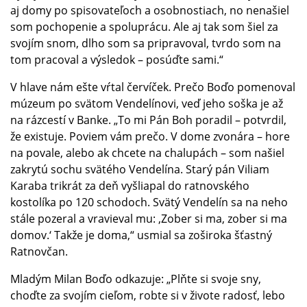
aj domy po spisovateľoch a osobnostiach, no nenašiel
som pochopenie a spoluprácu. Ale aj tak som šiel za
svojím snom, dlho som sa pripravoval, tvrdo som na
tom pracoval a výsledok – posúďte sami.“
V hlave nám ešte vŕtal červíček. Prečo Boďo pomenoval
múzeum po svätom Vendelínovi, veď jeho soška je až
na rázcestí v Banke. „To mi Pán Boh poradil – potvrdil,
že existuje. Poviem vám prečo. V dome zvonára – hore
na povale, alebo ak chcete na chalupách – som našiel
zakrytú sochu svätého Vendelína. Starý pán Viliam
Karaba trikrát za deň vyšliapal do ratnovského
kostolíka po 120 schodoch. Svätý Vendelín sa na neho
stále pozeral a vravieval mu: ‚Zober si ma, zober si ma
domov.‘ Takže je doma,“ usmial sa zoširoka šťastný
Ratnovčan.
Mladým Milan Boďo odkazuje: „Plňte si svoje sny,
choďte za svojím cieľom, robte si v živote radosť, lebo