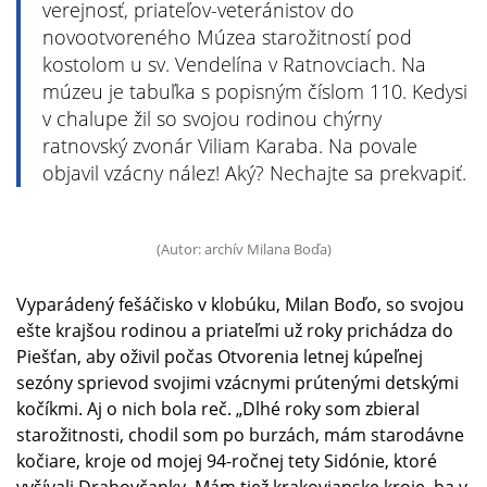
verejnosť, priateľov-veteránistov do
novootvoreného Múzea starožitností pod
kostolom u sv. Vendelína v Ratnovciach. Na
múzeu je tabuľka s popisným číslom 110. Kedysi
v chalupe žil so svojou rodinou chýrny
ratnovský zvonár Viliam Karaba. Na povale
objavil vzácny nález! Aký? Nechajte sa prekvapiť.
(Autor: archív Milana Boďa)
Vyparádený fešáčisko v klobúku, Milan Boďo, so svojou
ešte krajšou rodinou a priateľmi už roky prichádza do
Piešťan, aby oživil počas Otvorenia letnej kúpeľnej
sezóny sprievod svojimi vzácnymi prútenými detskými
kočíkmi. Aj o nich bola reč. „Dlhé roky som zbieral
starožitnosti, chodil som po burzách, mám starodávne
kočiare, kroje od mojej 94-ročnej tety Sidónie, ktoré