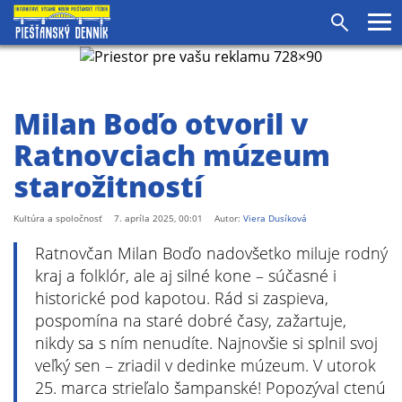
agram
SS
Pr
Vyhľadáv
me
Milan Boďo otvoril v
Ratnovciach múzeum
starožitností
Kultúra a spoločnosť
7. apríla 2025, 00:01
Autor:
Viera Dusíková
Ratnovčan Milan Boďo nadovšetko miluje rodný
kraj a folklór, ale aj silné kone – súčasné i
historické pod kapotou. Rád si zaspieva,
pospomína na staré dobré časy, zažartuje,
nikdy sa s ním nenudíte. Najnovšie si splnil svoj
veľký sen – zriadil v dedinke múzeum. V utorok
25. marca strieľalo šampanské! Popozýval ctenú