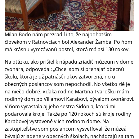
Milan Boďo nám prezradil i to, že najbohatším
človekom v Ratnovciach bol Alexander Žamba. Po ňom
má krásnu vyrezávanú posteľ, ktorá má asi 130 rokov.
Na otázku, ako prišiel k nápadu zriadiť múzeum v dome
zvonára, odpovedal: „Chcel som si prenajať obecnú
školu, ktorá je už pätnásť rokov zatvorená, no u
obecných poslancov som nepochodil. No všetko zlé je
na niečo dobré. Vďaka rodine Martina Tvarošku mám
rodinný dom po Viliamovi Karabovi, bývalom zvonárovi.
V ňom vyrastala aj jeho sestra Sidónia, ktorá mi
podarovala kroje. Takže po 120 rokoch sú kroje rodiny
Karabovej vystavené v ich rodnom dome. Na
zastupiteľstve som poslancom vysvetľoval, že múzeá
bývajú zriadené v obecných školách, nachádzajú sa tam