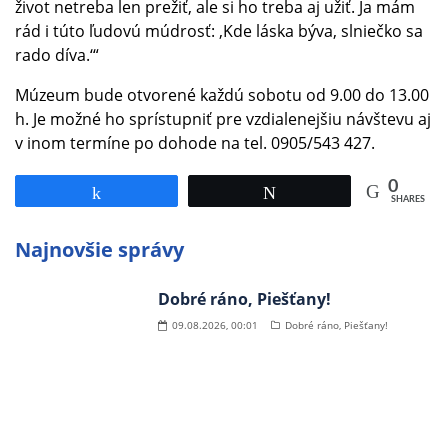
život netreba len prežiť, ale si ho treba aj užiť. Ja mám
rád i túto ľudovú múdrosť: ‚Kde láska býva, slniečko sa
rado díva.‘“
Múzeum bude otvorené každú sobotu od 9.00 do 13.00
h. Je možné ho sprístupniť pre vzdialenejšiu návštevu aj
v inom termíne po dohode na tel. 0905/543 427.
0
Share
Tweet
SHARES
Najnovšie správy
Dobré ráno, Piešťany!
09.08.2026, 00:01
Dobré ráno, Piešťany!