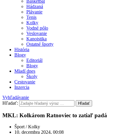
Basketbal
Hádzaná
Plávanie
Tenis
Kolky
Vodné pólo
Veslovanie
Kanoistika
Ostatné športy
História
Blogy
Editoriál
Blogy
Mladí dnes
Školy
Cestovanie
Inzercia
Vyhľadávanie
Hľadať:
Hľadať
MKL: Kolkárom Ratnoviec to zatiaľ padá
Šport / Kolky
10. decembra 2024, 00:08