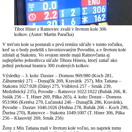
Tibor Hiner z Ratnoviec zvalil v štvrtom kole 306
kolkov. (Autor: Martin Paračka)
V treťom kole sa postarali o prvú remízu súťaže v tomto ročníku,
keď sa o body podelili s favorizovaným Povodím, a v štvrtom kole
zdolali aj Stakotru. Vo svojom strede majú Ratnovčania aj
najlepšieho jednotlivca súťaže Tibora Hinera, ktorý zatiaľ ako
jediný prekonal hranicu 300 zvalených kolkov.
Výsledky – 3. kolo: Daxtav – Domoss 969:980 (Koch 281,
Záhumenký 271 – Dunajčík 269, Kravárik 257), Mix Tatiana –
Stakotra 1027:928 (Dányi 275, Vráblová 257 – Srnák 239,
Medzibrický 235), Povodie – Ratnovce 1022:1022 (Bubák 266, R.
Sulák 256 – T. Hiner 269, Pilka 265), 4. kolo: Dorast – Domoss
953:966 (Kertész 279, Lučanská 246 – Dunajčík 286, Kravárik),
Povodie – Daxtav 1046:1026 (Hrdina 278, Bubák 266 – Koch 290,
Ďurina 270), Ratnovce – Stakotra 1049:1007 (T. Hiner 306, Pilka
256 – Klasovitý 269, Srnák 256)
Ženy z Mix Tatiana mali v štvrtom kole voľno, no napriek tomu