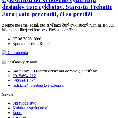
desiatky tisíc cyklistov. Starosta Trebatíc
Juraj valo prezradil, či sa predĺži
Zrejme nie sme jediní, kto si všimol čulý cyklistický ruch na len 7,6
kilometra dlhej cyklotrase z Piešťan cez Trebatice…
07.08.2026, 00:01
Spravodajstvo / Región
Sasinkova 14 (oproti detskému domovu), Piešťany
0918/694 212
0905/691 581
redakcia@piestanskytyzden.sk
Sekcie
Spravodajstvo
Kultúra a spoločnosť
Šport
História