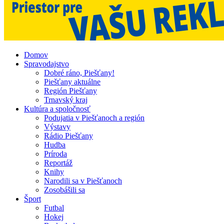
Domov
Spravodajstvo
Dobré ráno, Piešťany!
Piešťany aktuálne
Región Piešťany
Trnavský kraj
Kultúra a spoločnosť
Podujatia v Piešťanoch a región
Výstavy
Rádio Piešťany
Hudba
Príroda
Reportáž
Knihy
Narodili sa v Piešťanoch
Zosobášili sa
Šport
Futbal
Hokej