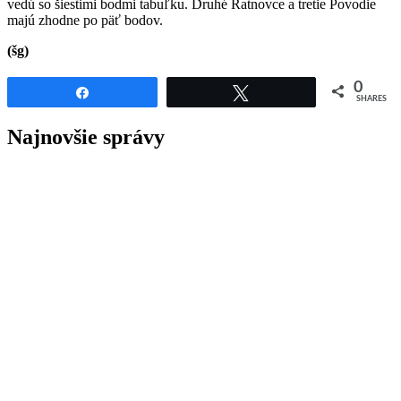
vedú so šiestimi bodmi tabuľku. Druhé Ratnovce a tretie Povodie
majú zhodne po päť bodov.
(šg)
0
Share
Tweet
SHARES
Najnovšie správy