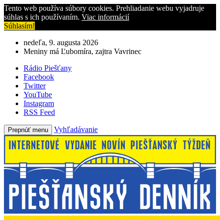
Tento web používa súbory cookies. Prehliadanie webu vyjadruje
súhlas s ich používaním.
Viac informácií
Súhlasím!
nedeľa, 9. augusta 2026
Meniny má Ľubomíra, zajtra Vavrinec
Rádio Piešťany
Facebook
Twitter
YouTube
Instagram
RSS Feed
Vyhľadávanie
Prepnúť menu