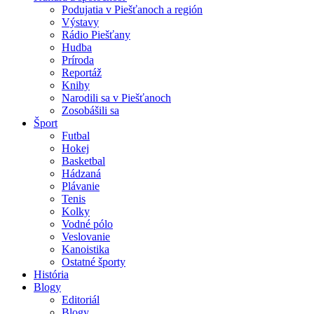
Podujatia v Piešťanoch a región
Výstavy
Rádio Piešťany
Hudba
Príroda
Reportáž
Knihy
Narodili sa v Piešťanoch
Zosobášili sa
Šport
Futbal
Hokej
Basketbal
Hádzaná
Plávanie
Tenis
Kolky
Vodné pólo
Veslovanie
Kanoistika
Ostatné športy
História
Blogy
Editoriál
Blogy