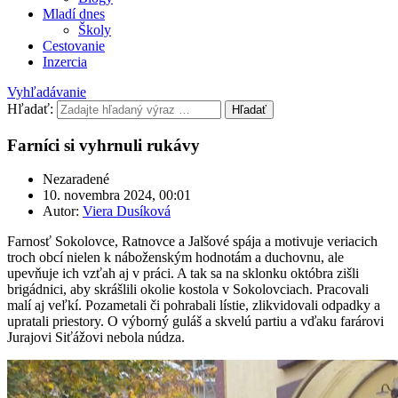
Mladí dnes
Školy
Cestovanie
Inzercia
Vyhľadávanie
Hľadať:
Hľadať
Farníci si vyhrnuli rukávy
Nezaradené
10. novembra 2024, 00:01
Autor:
Viera Dusíková
Farnosť Sokolovce, Ratnovce a Jalšové spája a motivuje veriacich
troch obcí nielen k náboženským hodnotám a duchovnu, ale
upevňuje ich vzťah aj v práci. A tak sa na sklonku októbra zišli
brigádnici, aby skrášlili okolie kostola v Sokolovciach. Pracovali
malí aj veľkí. Pozametali či pohrabali lístie, zlikvidovali odpadky a
upratali priestory. O výborný guláš a skvelú partiu a vďaku farárovi
Jurajovi Siťážovi nebola núdza.