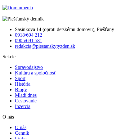
Sasinkova 14 (oproti detskému domovu), Piešťany
0918/694 212
0905/691 581
redakcia@piestanskytyzden.sk
Sekcie
Spravodajstvo
Kultúra a spoločnosť
Šport
História
Blogy
Mladí dnes
Cestovanie
Inzercia
O nás
O nás
Cenník
Linky