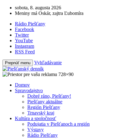
sobota, 8. augusta 2026
Meniny má Oskár, zajtra Ľubomíra
Rádio Piešťany
Facebook
Twitter
YouTube
Instagram
RSS Feed
Vyhľadávanie
Prepnúť menu
Domov
Spravodajstvo
Dobré ráno, Piešťany!
Piešťany aktuálne
Región Piešťany
Trnavský kraj
Kultúra a spoločnosť
Podujatia v Piešťanoch a región
Výstavy
Rádio Piešťany