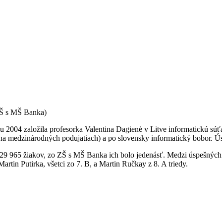
 ZŠ s MŠ Banka)
ku 2004 založila profesorka Valentina Dagienė v Litve informatickú súťa
e na medzinárodných podujatiach) a po slovensky informatický bobor. Ú
129 965 žiakov, zo ZŠ s MŠ Banka ich bolo jedenásť. Medzi úspešných 
artin Putirka, všetci zo 7. B, a Martin Ručkay z 8. A triedy.