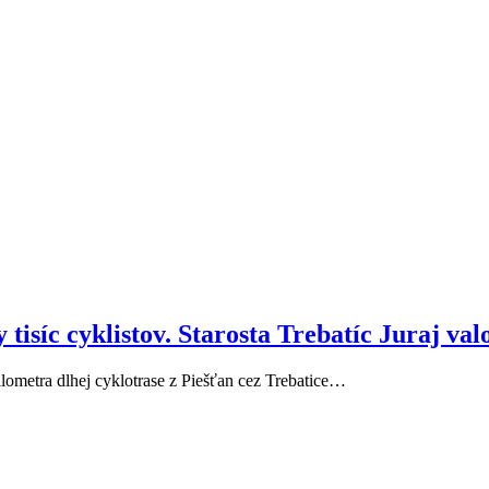
isíc cyklistov. Starosta Trebatíc Juraj valo 
kilometra dlhej cyklotrase z Piešťan cez Trebatice…