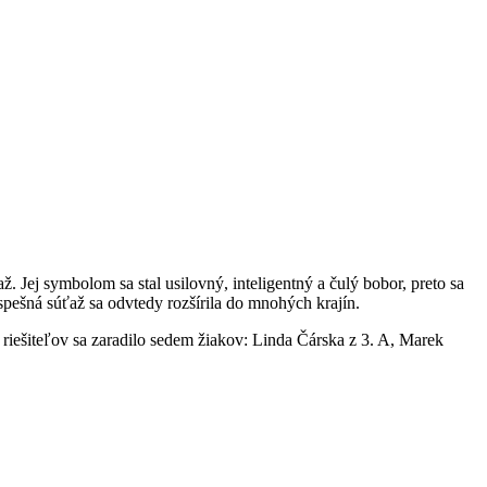
ž. Jej symbolom sa stal usilovný, inteligentný a čulý bobor, preto sa
spešná súťaž sa odvtedy rozšírila do mnohých krajín.
riešiteľov sa zaradilo sedem žiakov: Linda Čárska z 3. A, Marek