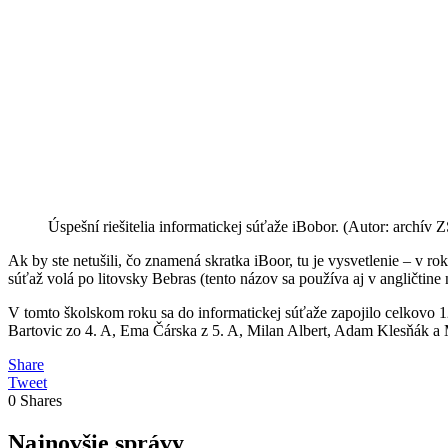
Úspešní riešitelia informatickej súťaže iBobor. (Autor: archív
Ak by ste netušili, čo znamená skratka iBoor, tu je vysvetlenie – v ro
súťaž volá po litovsky Bebras (tento názov sa používa aj v angličtin
V tomto školskom roku sa do informatickej súťaže zapojilo celkovo 
Bartovic zo 4. A, Ema Čárska z 5. A, Milan Albert, Adam Klesňák a M
Share
Tweet
0
Shares
Najnovšie správy