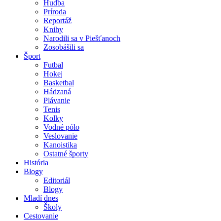
Hudba
Príroda
Reportáž
Knihy
Narodili sa v Piešťanoch
Zosobášili sa
Šport
Futbal
Hokej
Basketbal
Hádzaná
Plávanie
Tenis
Kolky
Vodné pólo
Veslovanie
Kanoistika
Ostatné športy
História
Blogy
Editoriál
Blogy
Mladí dnes
Školy
Cestovanie