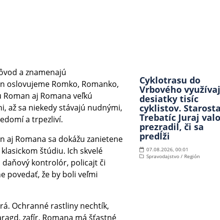
ôvod a znamenajú
Cyklotrasu do
mien oslovujeme Romko, Romanko,
Vrbového využíva
jú Roman aj Romana veľkú
desiatky tisíc
ni, až sa niekedy stávajú nudnými,
cyklistov. Starost
Trebatíc Juraj val
edomí a trpezliví.
prezradil, či sa
predĺži
an aj Romana sa dokážu zanietene
klasickom štúdiu. Ich skvelé
07.08.2026, 00:01
Spravodajstvo / Región
daňový kontrolór, policajt či
 povedať, že by boli veľmi
á. Ochranné rastliny nechtík,
agd, zafír. Romana má šťastné