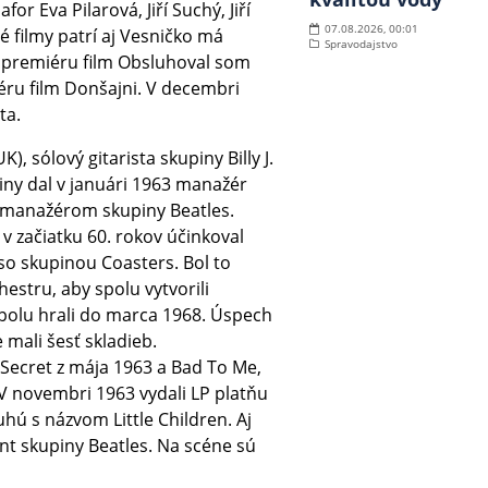
for Eva Pilarová, Jiří Suchý, Jiří
07.08.2026, 00:01
é filmy patrí aj Vesničko má
Spravodajstvo
l premiéru film Obsluhoval som
éru film Donšajni. V decembri
ta.
), sólový gitarista skupiny Billy J.
iny dal v januári 1963 manažér
1 manažérom skupiny Beatles.
 v začiatku 60. rokov účinkoval
o skupinou Coasters. Bol to
estru, aby spolu vytvorili
Spolu hrali do marca 1968. Úspech
 mali šesť skladieb.
Secret z mája 1963 a Bad To Me,
 V novembri 1963 vydali LP platňu
uhú s názvom Little Children. Aj
t skupiny Beatles. Na scéne sú