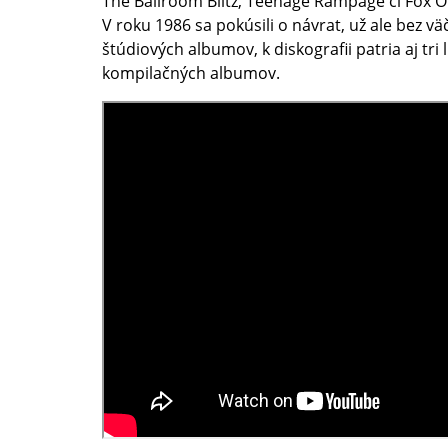
The Ballroom Blitz, Teenage Rampage či Fox On
V roku 1986 sa pokúsili o návrat, už ale bez v
štúdiových albumov, k diskografii patria aj tri 
kompilačných albumov.