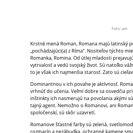
Foto: am
Krstné mená Roman, Romana majú latinský p
„pochádzajúci(a) z Ríma“. Nositeľov týchto 
Romanka, Romina. Od útlej mladosti prejavu
vytrvalosť a vedú svojský život. Sú natoľko váž
to je však ich najmenšia starosť. Zato sú cieľav
Dominantnou v ich povahe je aktívnosť. Rom
vrhnúť do učenia. Veľmi dobre sa osvedčia pri 
inštinkty ich nasmerujú na povolania akými sú 
tajný agent. Nemožno o Romanovi, ani Romane
spoločenskí, sú skôr uzavretí.
Romanove šťastné farby sú zelená, svetlomodr
rozmarín a nezábudka, ochranné kamene smar