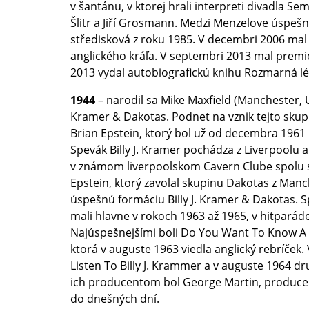
v šantánu, v ktorej hrali interpreti divadla Sema
Šlitr a Jiří Grosmann. Medzi Menzelove úspešn
středisková z roku 1985. V decembri 2006 ma
anglického kráľa. V septembri 2013 mal premi
2013 vydal autobiografickú knihu Rozmarná lé
1944
– narodil sa Mike Maxfield (Manchester, UK
Kramer & Dakotas. Podnet na vznik tejto skup
Brian Epstein, ktorý bol už od decembra 196
Spevák Billy J. Kramer pochádza z Liverpoolu a
v známom liverpoolskom Cavern Clube spolu s
Epstein, ktorý zavolal skupinu Dakotas z Manch
úspešnú formáciu Billy J. Kramer & Dakotas. 
mali hlavne v rokoch 1963 až 1965, v hitparáde
Najúspešnejšími boli Do You Want To Know A 
ktorá v auguste 1963 viedla anglický rebríček.
Listen To Billy J. Krammer a v auguste 1964 dr
ich producentom bol George Martin, producen
do dnešných dní.