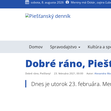
sobota, 8. augusta 2026
Meniny má Oskár, zajtra Ľu
agram
SS
Domov
Spravodajstvo
Kultúra a s
Dobré ráno, Pieš
Dobré ráno, Piešťany!
23. februára 2021, 00:00
Autor:
Alexandra Ma
Dnes je utorok 23. februára. 