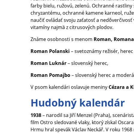
farby bielu, ružovú, zelenú. Ochranné rastliny š
chryzantému, ochranné kamene karneol, ruže
naučiť ovládať svoju zaťatosť a nedôverčivosť 
vitamíny najmä z citrusových plodov.
Známe osobnosti s menom
Roman, Romana
Roman Polanski
– svetoznámy režisér, herec
Roman Luknár
– slovenský herec,
Roman Pomajbo
– slovenský herec a moderá
V psom kalendári oslavuje meniny
Cézara a K
Hudobný kalendár
1938
– narodil sa Jiří Menzel (Praha), scenárist
film Ostro sledované vlaky, ktorý získal Oscar
Hrmu hral spevák Václav Neckář. V roku 1968