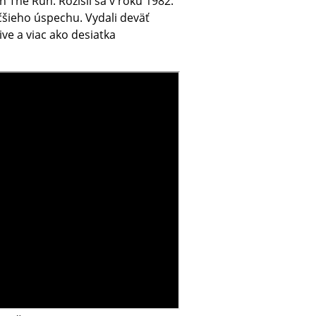
 The Run. Rozišli sa v roku 1982.
äčšieho úspechu. Vydali deväť
live a viac ako desiatka