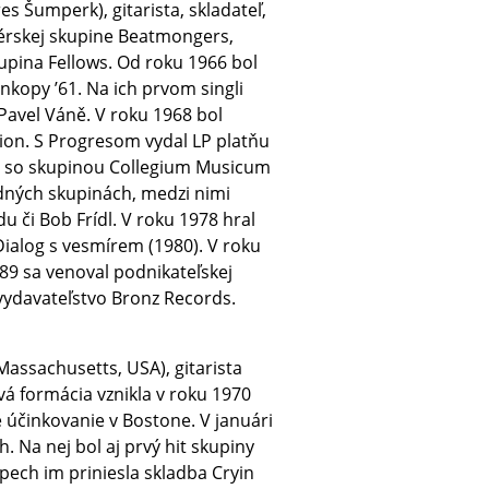
es Šumperk), gitarista, skladateľ,
térskej skupine Beatmongers,
upina Fellows. Od roku 1966 bol
nkopy ’61. Na ich prvom singli
 Pavel Váně. V roku 1968 bol
ion. S Progresom vydal LP platňu
l so skupinou Collegium Musicum
dných skupinách, medzi nimi
u či Bob Frídl. V roku 1978 hral
Dialog s vesmírem (1980). V roku
989 sa venoval podnikateľskej
 vydavateľstvo Bronz Records.
Massachusetts, USA), gitarista
á formácia vznikla v roku 1970
 účinkovanie v Bostone. V januári
 Na nej bol aj prvý hit skupiny
pech im priniesla skladba Cryin