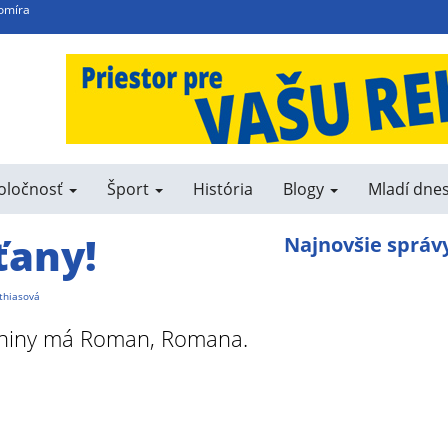
bomíra
poločnosť
Šport
História
Blogy
Mladí dne
ťany!
Najnovšie správ
thiasová
Meniny má Roman, Romana.