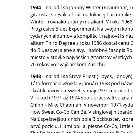
1944
– narodil sa Johnny Winter (Beaumont, T
gitarista, spevák a hráč na fúkacej harmonike
Winter, rovnako známy muzikant. V roku 1968
Progresive Blues Experiment. Na svojom konte
vydaných albumov a kompilácií, najnovší s náz
album Third Degree z roku 1986 dostal cenu 
do Bluesovej siene slávy. Hudobný časopis Rol
miesto v stovke najväčších gitaristov všetkých 
70 rokov vo švajčiarskom Zürichu.
1948
– narodil sa Steve Priest (Hayes, Londýn)
Táto formácia vznikla v januári 1968 pod náz
skrátili názov na Sweet, v máji 1971 mali v hi
V rokoch 1971 až 1974 spolupracovali so zná
Chinn – Mike Chapman. V novembri 1971 vydal
How Sweet Co-Co Can Be. V singlovej hitparáde
Najúspešnejšou z nich bola Blockbuster, ktorá
prvú pozíciu. Hitmi boli aj piesne Co-Co, Littl