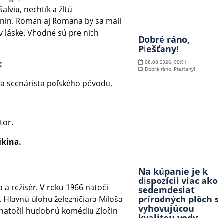
alviu, nechtík a žltú
nín. Roman aj Romana by sa mali
v láske. Vhodné sú pre nich
Dobré ráno,
Piešťany!
:
08.08.2026, 00:01
Dobré ráno, Piešťany!
 a scenárista poľského pôvodu,
tor.
ikina.
Na kúpanie je k
dispozícii viac ako
a a režisér. V roku 1966 natočil
sedemdesiat
prírodných plôch 
a. Hlavnú úlohu železničiara Miloša
vyhovujúcou
 natočil hudobnú komédiu Zločin
kvalitou vody