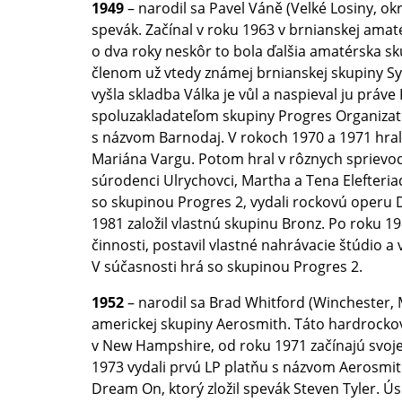
1949
– narodil sa Pavel Váně (Velké Losiny, okr
spevák. Začínal v roku 1963 v brnianskej ama
o dva roky neskôr to bola ďalšia amatérska sk
členom už vtedy známej brnianskej skupiny Sy
vyšla skladba Válka je vůl a naspieval ju práve
spoluzakladateľom skupiny Progres Organizat
s názvom Barnodaj. V rokoch 1970 a 1971 hra
Mariána Vargu. Potom hral v rôznych sprievo
súrodenci Ulrychovci, Martha a Tena Elefteriad
so skupinou Progres 2, vydali rockovú operu 
1981 založil vlastnú skupinu Bronz. Po roku 1
činnosti, postavil vlastné nahrávacie štúdio a
V súčasnosti hrá so skupinou Progres 2.
1952
– narodil sa Brad Whitford (Winchester, 
americkej skupiny Aerosmith. Táto hardrockov
v New Hampshire, od roku 1971 začínajú svoje
1973 vydali prvú LP platňu s názvom Aerosmith.
Dream On, ktorý zložil spevák Steven Tyler. Ús