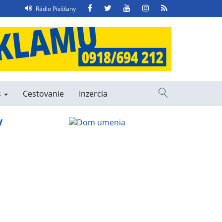
Facebook
Twitter
YouTube
Instagram
RSS
Rádio Piešťany
Feed
s
Cestovanie
Inzercia
Vyhľadávanie
y