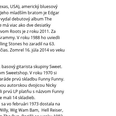
exas, USA), americký bluesový
. Jeho mladším bratom je Edgar
 vydal debutový album The
 má viac ako dve desiatky
vom Roots je z roku 2011. Za
Grammy. V roku 1988 ho uviedli
ling Stones ho zaradil na 63.
čias. Zomrel 16. júla 2014 vo veku
, basový gitarista skupiny Sweet.
vom Sweetshop. V roku 1970 si
tparáde prvú skladbu Funny Funny.
mou autorskou dvojicou Nicky
i prvú LP platňu s názvom Funny
 mali 14 skladieb.
 sa vo februári 1973 dostala na
e Willy, Wig Wam Bam, Hell Reiser,