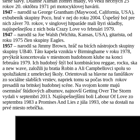
siene slávy. Duanne Allman zomrel mladý, vo veku necelých 25
rokov 20. októbra 1971 pri motocyklovej havárii.
1947
– narodil sa George Grantham (Maywood, California, USA),
exbubeník skupiny Poco, hral v nej do roku 2004. Úspešný bol pre
nich záver 70. rokov, v singlovej hitparáde mali štyri skladby,
najúspešnejšou z nich bola Crazy Love vo februári 1979.
1947
– narodil sa Joe Walsh (Wichita, Kansas, USA), gitarista, od
roku 1975 člen skupiny Eagles.
1957
– narodil sa Jimmy Brown, hráč na bicích nástrojoch skupiny
skupiny UB40. Táto kapela vznikla v Birminghame v roku 1978,
prvýkrát koncertovala v miestnom hudobnom klube na konci
februára 1979. Ich hudobný štýl bol kombináciou reggae, rocku, ska
a new wave, založili ju bratia Robin a Ali Campbellovci spolu so
spolužiakmi z umeleckej školy. Orientovali sa hlavne na fanúšikov
zo sociálne slabších vrstiev, napriek tomu sa počas troch rokov
presadili na britskej hudobnej scéne. Na svojom konte majú
osemnásť štúdiových albumov, najnovší Getting Over The Storm
vydali v septembri 2013. Najúspešnejšími boli Labour Of Love zo
septembra 1983 a Promises And Lies z júla 1993, obe sa dostali na
prvé miesto rebríčka.