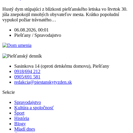
Hustý dym stúpajúci z blízkosti piešťanského letiska vo štvrtok 30.
júla znepokojil mnohých obyvateľov mesta. Krátko popoludní
vypukol požiar trávnatého…
06.08.2026, 00:01
Piešťany / Spravodajstvo
Sasinkova 14 (oproti detskému domovu), Piešťany
0918/694 212
0905/691 581
redakcia@piestanskytyzden.sk
Sekcie
Spravodajstvo
Kultúra a spoločnosť
Šport
História
Blogy
Mladí dnes