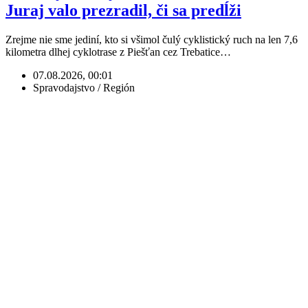
Juraj valo prezradil, či sa predĺži
Zrejme nie sme jediní, kto si všimol čulý cyklistický ruch na len 7,6
kilometra dlhej cyklotrase z Piešťan cez Trebatice…
07.08.2026, 00:01
Spravodajstvo / Región