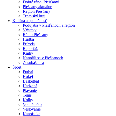
Dobré ráno, Piešťany!
Piešťany aktuálne
Región Piešťany
Trnavský kraj
Kultúra a spoločnosť
Podujatia v Piešťanoch a región
Výstavy
Rádio Piešťany
Hudba
Príroda
Reportáž
Knihy
Narodili sa v Piešťanoch
Zosobášili sa
Šport
Futbal
Hokej
Basketbal
Hádzaná
Plávanie
Tenis
Kolky
Vodné pólo
Veslovanie
Kanoistika