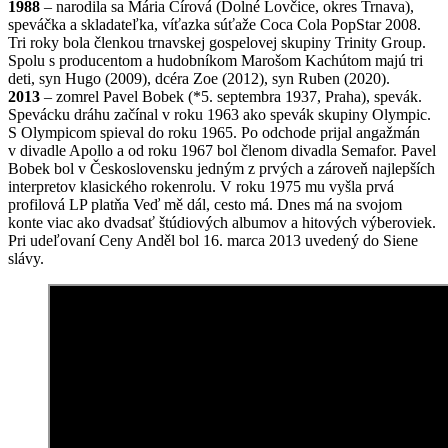
1988
– narodila sa Mária Čírová (Dolné Lovčice, okres Trnava),
speváčka a skladateľka, víťazka súťaže Coca Cola PopStar 2008.
Tri roky bola členkou trnavskej gospelovej skupiny Trinity Group.
Spolu s producentom a hudobníkom Marošom Kachútom majú tri
deti, syn Hugo (2009), dcéra Zoe (2012), syn Ruben (2020).
2013
– zomrel Pavel Bobek (*5. septembra 1937, Praha), spevák.
Spevácku dráhu začínal v roku 1963 ako spevák skupiny Olympic.
S Olympicom spieval do roku 1965. Po odchode prijal angažmán
v divadle Apollo a od roku 1967 bol členom divadla Semafor. Pavel
Bobek bol v Československu jedným z prvých a zároveň najlepších
interpretov klasického rokenrolu. V roku 1975 mu vyšla prvá
profilová LP platňa Veď mě dál, cesto má. Dnes má na svojom
konte viac ako dvadsať štúdiových albumov a hitových výberoviek.
Pri udeľovaní Ceny Anděl bol 16. marca 2013 uvedený do Siene
slávy.