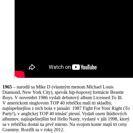
1965
– narodil sa Mike D (vlastným menom Michael Louis
Diamond, New York City), spevák hip-hopovej formácie Beastie
Boys. V novembri 1986 vydali debutový album Licensed To Ill.
V americkom singlovom TOP 40 rebríčku mali tri skladby,
najúspešnejšou z nich bola v januári 1987 Fight For Your Right (To
Party!), v anglickej TOP 40 trinásť piesní. Vydali osem štúdiových
albumov, najúspešnejším bol Hello Nasty, vydaný v júli 1998, ktorý
sa v rebríčku dostal na prvé miesto. Na svojom konte majú tri ceny
Grammy. Rozišli sa v roku 2012.