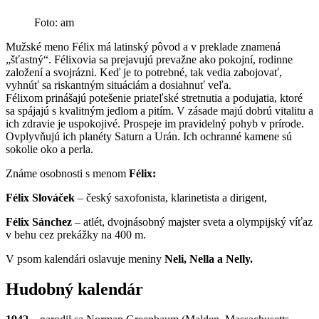
Foto: am
Mužské meno Félix má latinský pôvod a v preklade znamená
„šťastný“. Félixovia sa prejavujú prevažne ako pokojní, rodinne
založení a svojrázni. Keď je to potrebné, tak vedia zabojovať,
vyhnúť sa riskantným situáciám a dosiahnuť veľa.
Félixom prinášajú potešenie priateľské stretnutia a podujatia, ktoré
sa spájajú s kvalitným jedlom a pitím. V zásade majú dobrú vitalitu a
ich zdravie je uspokojivé. Prospeje im pravidelný pohyb v prírode.
Ovplyvňujú ich planéty Saturn a Urán. Ich ochranné kamene sú
sokolie oko a perla.
Známe osobnosti s menom
Félix:
Félix Slováček
– český saxofonista, klarinetista a dirigent,
Félix Sánchez
– atlét, dvojnásobný majster sveta a olympijský víťaz
v behu cez prekážky na 400 m.
V psom kalendári oslavuje meniny
Neli, Nella a Nelly.
Hudobný kalendár