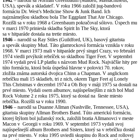
1942
– narodil sa Norman Greenbaum (Malden, Massachusetts,
USA), spevák a skladateľ. V roku 1966 založil jug-bandovú
formáciu Dr. West’s Medicine Show & Junk Band. Ich
najznámejšou skladbou bola The Eggplant That Ate Chicago.
Rozišli sa v roku 1968 a Greenbaum pokračoval sólovo. Úspech mu
v marci 1970 priniesla skladba Spirit In The Sky, ktorá
sa v hitparáde dostala na tretie miesto.
1946
– narodil sa Ray Stiles (Guildford, UK), basový gitarista
a spevák skupiny Mud. Táto glamrocková formácia vznikla v roku
1968. V marci 1973 mali v hitparáde prvý singel Crazy, vo februári
1974 viedli prvýkrát rebríček so skladbou Tiger Feet. V septembri
1974 vydali prvú LP platňu s názvom Mud Rock. Najväčšie hity pre
túto formáciu, ktorá bola úspešná hlavne v polovici 70. rokov,
zložila známa autorská dvojica Chinn a Chapman. V anglickom
rebríčku mali 15 skladieb, tri z nich, okrem Tiger Feet aj Lonely
This Christmas v decembri 1974 a Oh Boy v máji 1975 sa dostali na
prvé miesto. Vydali osem albumov, najúspešnejším z nich bol Mud
Rock Volume 2 z roku 1975, ktorý sa dostal na šieste miesto
rebríčka. Rozišli sa v roku 1990.
1946
– narodil sa Duanne Allman (Nashville, Tennessee, USA),
gitarista skupiny Allman Brothers Band. Túto americkú formáciu,
ktorej štýlom bol južanský rock, založili bratia Allmanovci v meste
Macon v Georgii v roku 1969. V septembri 1973 vydali svoj
najúspešnejší album Brothers and Sisters, ktorý sa v rebríčku dostal
na prvé miesto. V roku 1995 uviedli skupinu do Rock and rollovej