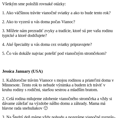
Všetkým sme položili rovnaké otázky:
1. Ako väčšinou trávite vianočné sviatky a ako to bude tento rok?
2. Ako to vyzerá u vás doma počas Vianoc?
3. Môžete nám prezradiť zvyky a tradície, ktoré sú pre vašu rodinu
typické a ktoré dodržujete?
4. Aké špeciality u vás doma cez sviatky pripravujete?
5. Čo vás dokáže najviac potešiť pod vianočným stromčekom?
Jessica January (USA)
1. Každoročne trávim Vianoce s mojou rodinou a priateľmi doma v
Minnesote. Tento rok to nebude výnimka a budem ich tráviť v
kruhu rodiny s rodičmi, staršou sestrou a mladším bratom.
2. Celá rodina milujeme zdobenie vianočného stromčeka a vždy si
dávame záležať na výzdobe nášho domu a záhrady. Mama má
hlavne rada snehuliakov 🙂
3. Na Štedrý deň máme vždy pohodu a pozeráme vianočné rozpráv-