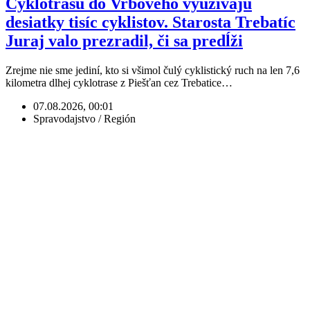
Cyklotrasu do Vrbového využívajú
desiatky tisíc cyklistov. Starosta Trebatíc
Juraj valo prezradil, či sa predĺži
Zrejme nie sme jediní, kto si všimol čulý cyklistický ruch na len 7,6
kilometra dlhej cyklotrase z Piešťan cez Trebatice…
07.08.2026, 00:01
Spravodajstvo / Región