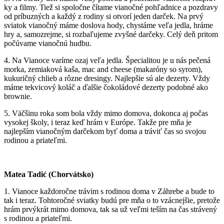
ky a filmy. Tiež si spoločne čítame vianočné pohľadnice a pozdravy
od príbuzných a každý z rodiny si otvorí jeden darček. Na prvý
sviatok vianočný máme doslova hody, chystáme veľa jedla, hráme
hry a, samozrejme, si rozbaľujeme zvyšné darčeky. Celý deň pritom
počúvame vianočnú hudbu.
4. Na Vianoce varíme ozaj veľa jedla. Špecialitou je u nás pečená
morka, zemiaková kaša, mac and cheese (makaróny so syrom),
kukuričný chlieb a rôzne dresingy. Najlepšie sú ale dezerty. Vždy
máme tekvicový koláč a ďalšie čokoládové dezerty podobné ako
brownie.
5. Väčšinu roka som bola vždy mimo domova, dokonca aj počas
vysokej školy, i teraz keď hrám v Európe. Takže pre mňa je
najlepším vianočným darčekom byť doma a tráviť čas so svojou
rodinou a priateľmi.
Matea Tadić (Chorvátsko)
1. Vianoce každoročne trávim s rodinou doma v Záhrebe a bude to
tak i teraz. Tohtoročné sviatky budú pre mňa o to vzácnejšie, pretože
hrám prvýkrát mimo domova, tak sa už veľmi teším na čas strávený
s rodinou a priateľmi.