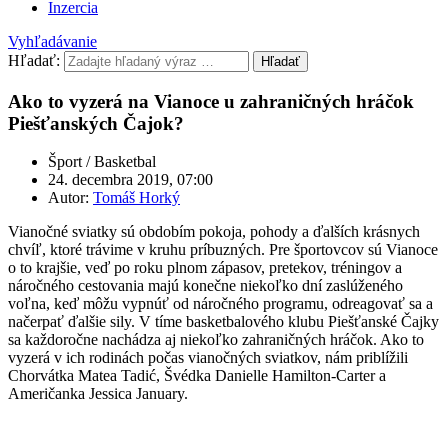
Inzercia
Vyhľadávanie
Hľadať:
Hľadať
Ako to vyzerá na Vianoce u zahraničných hráčok
Piešťanských Čajok?
Šport / Basketbal
24. decembra 2019, 07:00
Autor:
Tomáš Horký
Vianočné sviatky sú obdobím pokoja, pohody a ďalších krásnych
chvíľ, ktoré trávime v kruhu príbuzných. Pre športovcov sú Vianoce
o to krajšie, veď po roku plnom zápasov, pretekov, tréningov a
náročného cestovania majú konečne niekoľko dní zaslúženého
voľna, keď môžu vypnúť od náročného programu, odreagovať sa a
načerpať ďalšie sily. V tíme basketbalového klubu Piešťanské Čajky
sa každoročne nachádza aj niekoľko zahraničných hráčok. Ako to
vyzerá v ich rodinách počas vianočných sviatkov, nám priblížili
Chorvátka Matea Tadić, Švédka Danielle Hamilton-Carter a
Američanka Jessica January.