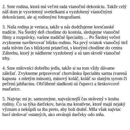
2. Sme rodina, ktorá má veľmi rada vianočnú dekoráciu. Takže celý
náš dom je vysvietený svetielkami a vyzdobený vianočnými
dekoráciami, ale aj rodinnými fotografiami.
3. Naša rodina je veriaca, takže u nás dodržujeme kresťanské
tradície. Na Štedrý deň chodíme do kostola, sledujeme vianočné
filmy a rozprávky, varíme tradičné špeciality… Po Štedrej večeri
zvykneme navštevovať blízku rodinu. Na prvý sviatok vianočný tiež
rada trávim čas s blízkymi priateľmi, s ktorými chodíme do centra
Záhrebu, ktorý je nádherne vyzdobený a sú tam skvelé vianočné
trhy.
4. Sme milovníci dobrého jedla, takže si na tom vždy dávame
záležať. Zvykneme pripravovať chorvátsku špecialitu sarma (varená
kapusta s mletým mäsom), mäsový koláč, koláč so slaným syrom či
pečenú jahňacinu. Obľúbené sladkosti sú čupavci a lieskovcové
maďarice.
5. Najviac mi je, samozrejme, najvzácnejší čas strávený v kruhu
rodiny. Čo sa týka darčekov, bavia ma kreatívne, ktoré majú nejaký
význam a nekúpili sa iba preto, aby boli drahé. Mňa však najviac
baví sledovať ostatných, ako otvárajú darčeky odo mňa.