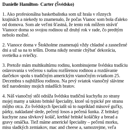
Danielle Hamilton- Carter (Švédsko)
1. Ako profesionálna basketbalistka som už hrala v rôznych
krajinách a niekedy to znamenalo, že počas Vianoc som bola ďaleko
od domova. Som ale veľmi šťastná, že tento rok môžem stráviť
Vianoce doma so svojou rodinou už druhý rok v rade, čo predtým
nebolo možné.
2. Vianoce doma v Štokholme znamenajú vždy chladné a zasnežené
dni a už sa na to teším. Doma nikdy nesmie chýbať dekorácia,
svetielka a sviečky.
3. Pretože mám multikultúrnu rodinu, kombinujeme švédsku tradíciu
oslavovania s večerou s našou rozšírenou rodinou a rozdávanie
darčekov spolu s tradičným americkým vianočným sviatkom 25.
Decembra s najbližšou rodinou. Na prvý sviatok vianočný slávime
tiež narodeniny mojich mladších bratov.
4. Náš vianočný stôl odráža švédsku tradičnú kuchyňu zo strany
mojej mamy a takisto britské špeciality, ktoré sú typické pre stranu
môjho otca. Zo švédskych špecialít sú to napríklad mäsové guľky,
párky, nakladané slede, pečený losos a pečená šunka. Z britskej
kuchyne zasa slivkový koláč, krehké britské koláčiky a bread a
gravy omáčka. Tiež máme americké špeciality – pečenú morku,
misu sladkých zemiakov, mac and cheese a, samozrejme, veľa