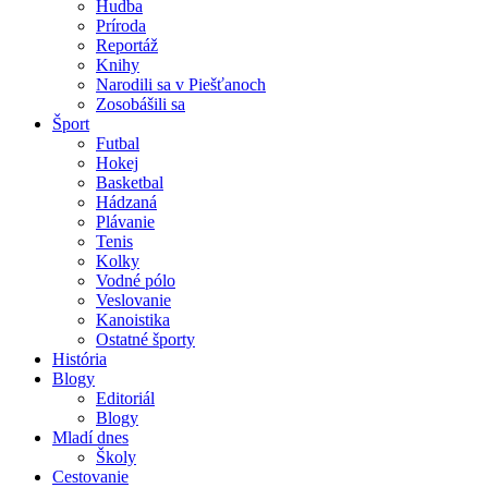
Hudba
Príroda
Reportáž
Knihy
Narodili sa v Piešťanoch
Zosobášili sa
Šport
Futbal
Hokej
Basketbal
Hádzaná
Plávanie
Tenis
Kolky
Vodné pólo
Veslovanie
Kanoistika
Ostatné športy
História
Blogy
Editoriál
Blogy
Mladí dnes
Školy
Cestovanie