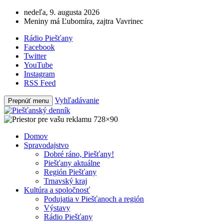
nedeľa, 9. augusta 2026
Meniny má Ľubomíra, zajtra Vavrinec
Rádio Piešťany
Facebook
Twitter
YouTube
Instagram
RSS Feed
Vyhľadávanie
Prepnúť menu
Domov
Spravodajstvo
Dobré ráno, Piešťany!
Piešťany aktuálne
Región Piešťany
Trnavský kraj
Kultúra a spoločnosť
Podujatia v Piešťanoch a región
Výstavy
Rádio Piešťany