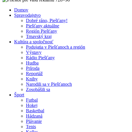
Domov
Spravodajstvo
Dobré ráno, Piešťany!
Piešťany aktuálne
Región Piešťany
Trnavský kraj
Kultúra a spoločnosť
Podujatia v Piešťanoch a región
Výstavy
Rádio Piešťany
Hudba
Príroda
Reportáž
Knihy
Narodili sa v Piešťanoch
Zosobášili sa
Šport
Futbal
Hokej
Basketbal
Hádzaná
Plávanie
Tenis
Kolky