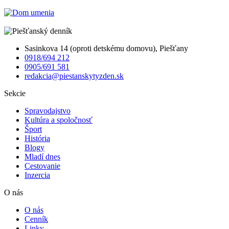
Sasinkova 14 (oproti detskému domovu), Piešťany
0918/694 212
0905/691 581
redakcia@piestanskytyzden.sk
Sekcie
Spravodajstvo
Kultúra a spoločnosť
Šport
História
Blogy
Mladí dnes
Cestovanie
Inzercia
O nás
O nás
Cenník
Linky