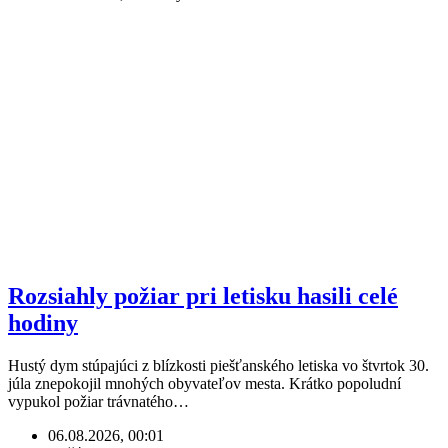
Rozsiahly požiar pri letisku hasili celé
hodiny
Hustý dym stúpajúci z blízkosti piešťanského letiska vo štvrtok 30.
júla znepokojil mnohých obyvateľov mesta. Krátko popoludní
vypukol požiar trávnatého…
06.08.2026, 00:01