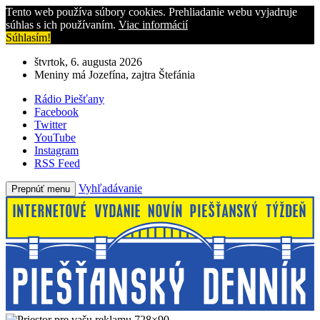
Tento web používa súbory cookies. Prehliadanie webu vyjadruje
súhlas s ich používaním.
Viac informácií
Súhlasím!
štvrtok, 6. augusta 2026
Meniny má Jozefína, zajtra Štefánia
Rádio Piešťany
Facebook
Twitter
YouTube
Instagram
RSS Feed
Vyhľadávanie
Prepnúť menu