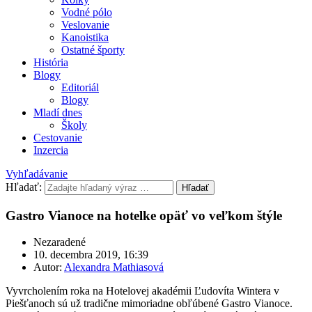
Vodné pólo
Veslovanie
Kanoistika
Ostatné športy
História
Blogy
Editoriál
Blogy
Mladí dnes
Školy
Cestovanie
Inzercia
Vyhľadávanie
Hľadať:
Hľadať
Gastro Vianoce na hotelke opäť vo veľkom štýle
Nezaradené
10. decembra 2019, 16:39
Autor:
Alexandra Mathiasová
Vyvrcholením roka na Hotelovej akadémii Ľudovíta Wintera v
Piešťanoch sú už tradične mimoriadne obľúbené Gastro Vianoce.