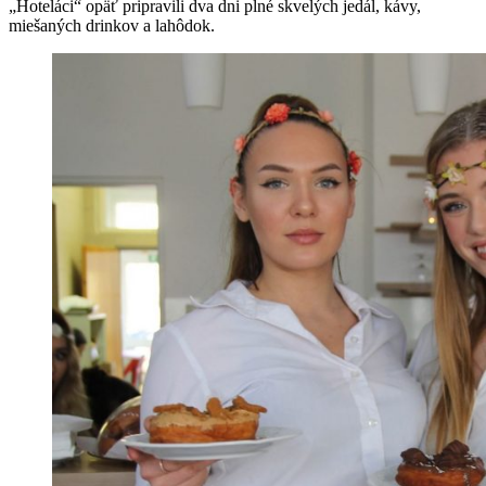
„Hoteláci“ opäť pripravili dva dni plné skvelých jedál, kávy,
miešaných drinkov a lahôdok.