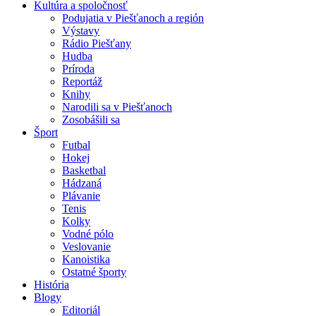
Kultúra a spoločnosť
Podujatia v Piešťanoch a región
Výstavy
Rádio Piešťany
Hudba
Príroda
Reportáž
Knihy
Narodili sa v Piešťanoch
Zosobášili sa
Šport
Futbal
Hokej
Basketbal
Hádzaná
Plávanie
Tenis
Kolky
Vodné pólo
Veslovanie
Kanoistika
Ostatné športy
História
Blogy
Editoriál