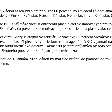
ecykláciou sa ich vyzbiera približne 60 percent. Po zavedení zálohovan
lande, vo Fínsku, Švédsku, Nórsku, Dánsku, Nemecku, Litve, Estónsku,
e PET fliaš môže viesť k ohrozeniu plnenia cieľov stanovených pre in
ET fľaše, čo povedie k demotivácii a poklesu triedenia plastov ako cel
eskumu, ktorý zverejnili vo februári, je viac ako 86 percent Slovákov 
odovzdaní fľaše či plechovky. Prieskum robila agentúra AKO v januári na
asty budú triediť ako doteraz. Takmer 80 percent opýtaných by bolo och
životného prostredia, ktorá patrí pod envirorezort.
itou od 1. januára 2022. Zákon by mal síce vstúpiť do platnosti od ro
stému.