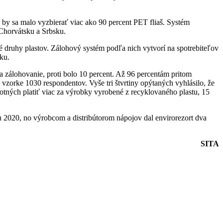
ia by sa malo vyzbierať viac ako 90 percent PET fliaš. Systém
 Chorvátsku a Srbsku.
é druhy plastov. Zálohový systém podľa nich vytvorí na spotrebiteľov
ku.
za zálohovanie, proti bolo 10 percent. Až 96 percentám pritom
 vzorke 1030 respondentov. Vyše tri štvrtiny opýtaných vyhlásilo, že
otných platiť viac za výrobky vyrobené z recyklovaného plastu, 15
ku 2020, no výrobcom a distribútorom nápojov dal envirorezort dva
SITA