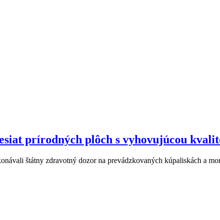
desiat prírodných plôch s vyhovujúcou kvali
ykonávali štátny zdravotný dozor na prevádzkovaných kúpaliskách a mo