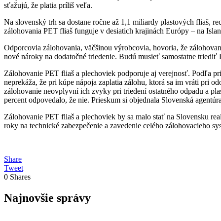
sťažujú, že platia príliš veľa.
Na slovenský trh sa dostane ročne až 1,1 miliardy plastových fliaš, r
zálohovania PET fliaš funguje v desiatich krajinách Európy – na Is
Odporcovia zálohovania, väčšinou výrobcovia, hovoria, že zálohovani
nové nároky na dodatočné triedenie. Budú musieť samostatne triediť P
Zálohovanie PET fliaš a plechoviek podporuje aj verejnosť. Podľa pri
neprekáža, že pri kúpe nápoja zaplatia zálohu, ktorá sa im vráti pri 
zálohovanie neovplyvní ich zvyky pri triedení ostatného odpadu a pl
percent odpovedalo, že nie. Prieskum si objednala Slovenská agentúra 
Zálohovanie PET fliaš a plechoviek by sa malo stať na Slovensku real
roky na technické zabezpečenie a zavedenie celého zálohovacieho sy
Share
Tweet
0
Shares
Najnovšie správy