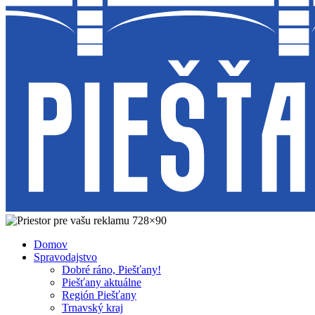
Domov
Spravodajstvo
Dobré ráno, Piešťany!
Piešťany aktuálne
Región Piešťany
Trnavský kraj