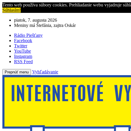
Tento web používa súbory cookies. Prehliadanie webu vyjadruje súhl
Súhlasím!
piatok, 7. augusta 2026
Meniny má Štefánia, zajtra Oskár
Rádio Piešťany
Facebook
Twitter
YouTube
Instagram
RSS Feed
Vyhľadávanie
Prepnúť menu