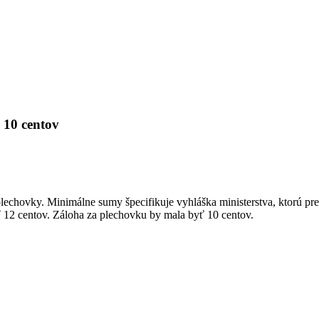
 10 centov
a plechovky. Minimálne sumy špecifikuje vyhláška ministerstva, ktorú p
yť 12 centov. Záloha za plechovku by mala byť 10 centov.