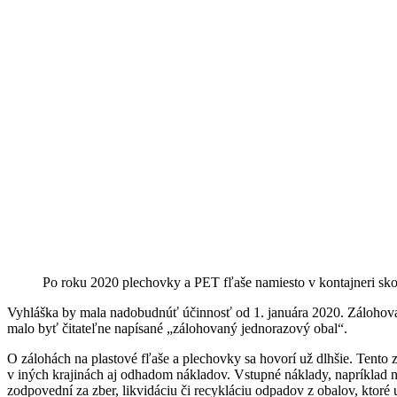
Po roku 2020 plechovky a PET fľaše namiesto v kontajneri sko
Vyhláška by mala nadobudnúť účinnosť od 1. januára 2020. Zálohova
malo byť čitateľne napísané „zálohovaný jednorazový obal“.
O zálohách na plastové fľaše a plechovky sa hovorí už dlhšie. Tento z
v iných krajinách aj odhadom nákladov. Vstupné náklady, napríklad n
zodpovední za zber, likvidáciu či recykláciu odpadov z obalov, ktoré u