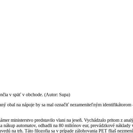
nčia v späť v obchode. (Autor: Supa)
ný obal na nápoje by sa mal označiť nezameniteľným identifikátorom 
ámer ministerstvo predstavilo vlani na jeseň. Vychádzalo pritom z analý
a nákup automatov, odhadli na 80 miliónov eur, prevádzkové náklady v
vedú na trh. Táto filozofia sa v prípade zálohovania PET fliaš nezmení,