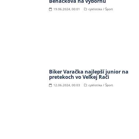
Beňačková na výbornú
19.06.2024, 00:01
cyklistika / Šport
Biker Varačka najlepší junior na
pretekoch vo Veľkej Rači
12.06.2024, 00:03
cyklistika / Šport