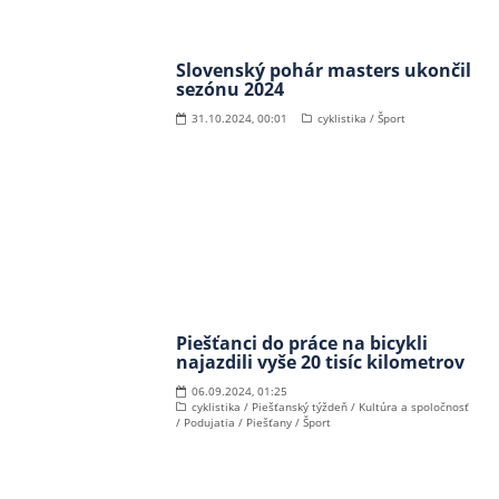
Slovenský pohár masters ukončil
sezónu 2024
31.10.2024, 00:01
cyklistika / Šport
Piešťanci do práce na bicykli
najazdili vyše 20 tisíc kilometrov
06.09.2024, 01:25
cyklistika / Piešťanský týždeň / Kultúra a spoločnosť
/ Podujatia / Piešťany / Šport