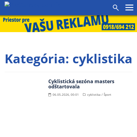
agram
SS
Pr
Vyhľadáv
me
Kategória:
cyklistika
Cyklistická sezóna masters
odštartovala
06.05.2026, 00:01
cyklistika / Šport