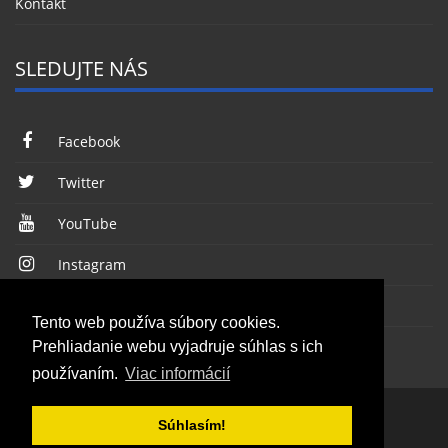
Kontakt
SLEDUJTE NÁS
Facebook
Twitter
YouTube
Instagram
RSS kanál
Tento web používa súbory cookies.
Prehliadanie webu vyjadruje súhlas s ich
používaním.
Viac informácií
Súhlasím!
© 2026, Všetky práva vyhradené, WINTER média, a.s.
Webdizajn
:
Grappastudio
&
Enjoy :)