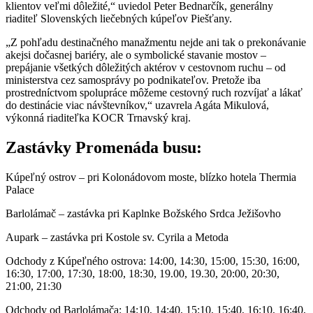
klientov veľmi dôležité,“ uviedol Peter Bednarčík, generálny
riaditeľ Slovenských liečebných kúpeľov Piešťany.
„Z pohľadu destinačného manažmentu nejde ani tak o prekonávanie
akejsi dočasnej bariéry, ale o symbolické stavanie mostov –
prepájanie všetkých dôležitých aktérov v cestovnom ruchu – od
ministerstva cez samosprávy po podnikateľov. Pretože iba
prostredníctvom spolupráce môžeme cestovný ruch rozvíjať a lákať
do destinácie viac návštevníkov,“ uzavrela Agáta Mikulová,
výkonná riaditeľka KOCR Trnavský kraj.
Zastávky Promenáda busu:
Kúpeľný ostrov – pri Kolonádovom moste, blízko hotela Thermia
Palace
Barlolámač – zastávka pri Kaplnke Božského Srdca Ježišovho
Aupark – zastávka pri Kostole sv. Cyrila a Metoda
Odchody z Kúpeľného ostrova: 14:00, 14:30, 15:00, 15:30, 16:00,
16:30, 17:00, 17:30, 18:00, 18:30, 19.00, 19.30, 20:00, 20:30,
21:00, 21:30
Odchody od Barlolámača: 14:10, 14:40, 15:10, 15:40, 16:10, 16:40,