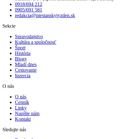
0918/694 212
0905/691 581
redakcia@piestanskytyzden.sk
Sekcie
Spravodajstvo
Kultúra a spoločnosť
Šport
História
Blogy
Mladí dnes
Cestovanie
Inzercia
O nás
O nás
Cenník
Linky
Napíšte nám
Kontakt
Sledujte nás