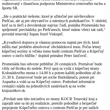
realizovaný s finančnou podporou Ministerstva cestovného ruchu a
športu SR.
„Ide o praktické riešenie, ktoré je užitočné pre návštevníkov
Piešťan, ale aj pre obyvateľov a miestnych podnikateľov. V období,
keď sa tu lieči a dovolenkuje najviac ľudí, pomáha Promenáda bus
spríjemniť prechádzky po Piešťanoch, ktoré máme všetci tak radi,“
povedal trnavský župan Jozef Viskupič.
„Kyvadlová doprava je vítanou pomocou najmä pre tých, ktorí
môžu mať problém absolvovať obchádzkovú trasu. Počas letnej
kúpeľnej sezóny si vďaka tomu budú centrum Piešťan a Kúpeľný
ostrov o niečo bližšie,“ doplnil primátor Peter Jančovič.
Promenáda bus odvezie približne 20 cestujúcich. Premávať bude
vždy od štvrtka do nedele. Prvý spoj sa vydá z kúpeľnej strany
Kolonádového mosta o 14.00 h a potom každú polhodinu až do
21.30 h. Zastavovať bude pri soche Barlolámača, potom pri
Auparku a vráti sa na Kúpeľný ostrov. Podrobné informácie
cestujúci nájdu na jednotlivých zastávkach aj na webe
krajzazitkov.sk.
„Privítali sme túto iniciatívu zo strany KOCR Trnavský kraj a
zapojili sme sa do jej realizácie, pretože pohodlné a bezpečné
prepojenie Kúpeľného ostrova s centrom Piešťan je pre našich