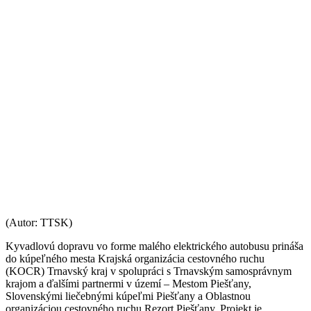
(Autor: TTSK)
Kyvadlovú dopravu vo forme malého elektrického autobusu prináša
do kúpeľného mesta Krajská organizácia cestovného ruchu
(KOCR) Trnavský kraj v spolupráci s Trnavským samosprávnym
krajom a ďalšími partnermi v území – Mestom Piešťany,
Slovenskými liečebnými kúpeľmi Piešťany a Oblastnou
organizáciou cestovného ruchu Rezort Piešťany. Projekt je