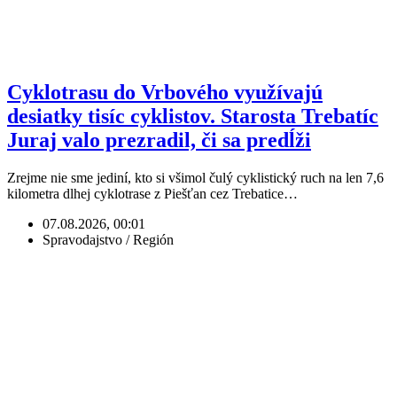
Cyklotrasu do Vrbového využívajú
desiatky tisíc cyklistov. Starosta Trebatíc
Juraj valo prezradil, či sa predĺži
Zrejme nie sme jediní, kto si všimol čulý cyklistický ruch na len 7,6
kilometra dlhej cyklotrase z Piešťan cez Trebatice…
07.08.2026, 00:01
Spravodajstvo / Región