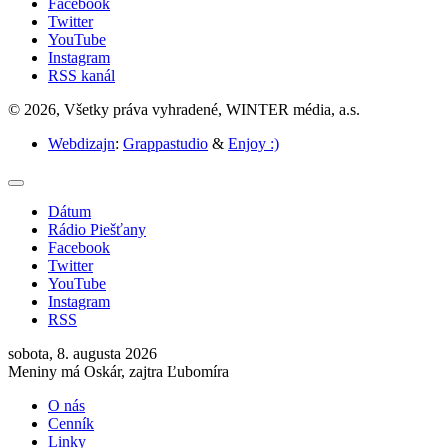
Facebook
Twitter
YouTube
Instagram
RSS kanál
© 2026, Všetky práva vyhradené, WINTER média, a.s.
Webdizajn
:
Grappastudio
&
Enjoy :)
Dátum
Rádio Piešťany
Facebook
Twitter
YouTube
Instagram
RSS
sobota, 8. augusta 2026
Meniny má Oskár, zajtra Ľubomíra
O nás
Cenník
Linky