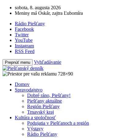
sobota, 8. augusta 2026
Meniny má Oskár, zajtra Ľubomíra
Rádio Piešťany
Facebook
Twitter
YouTube
Instagram
RSS Feed
Vyhľadávanie
Prepnúť menu
Domov
Spravodajstvo
Dobré ráno, Piešťany!
Piešťany aktuálne
Región Piešťany
Trnavský kraj
Kultúra a spoločnosť
Podujatia v Piešťanoch a región
Výstavy
Rádio Piešťany