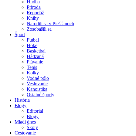
Hudba
Príroda
Reportáž
Knihy
Narodili sa v Piešťanoch
Zosobášili sa
Šport
Futbal
Hokej
Basketbal
Hádzaná
Plávanie
Tenis
Kolky
Vodné pólo
Veslovanie
Kanoistika
Ostatné športy
História
Blogy
Editoriál
Blogy
Mladí dnes
Školy
Cestovanie