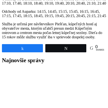
17:10, 17:40, 18:10, 18:40, 19:10, 19:40, 20:10, 20:40, 21:10, 21:40
Odchody od Auparku: 14:15, 14:45, 15:15, 15:45, 16:15, 16:45,
17:15, 17:45, 18:15, 18:45, 19:15, 19:45, 20:15, 20:45, 21:15, 21:45
Služba je určená pre návštevníkov Piešťan, kúpeľných hostí aj
obyvateľov mesta, ktorým uľahčí presun medzi Kúpeľným
ostrovom a centrom mesta počas letnej kúpeľnej sezóny. Dieťa do
15 rokov môže službu využiť iba v sprievode dospelej osoby.
0
Share
Tweet
SHARES
Najnovšie správy