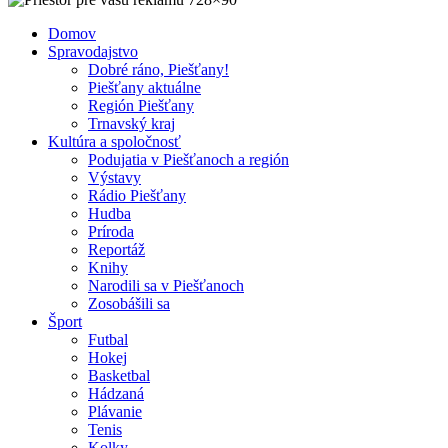
Domov
Spravodajstvo
Dobré ráno, Piešťany!
Piešťany aktuálne
Región Piešťany
Trnavský kraj
Kultúra a spoločnosť
Podujatia v Piešťanoch a región
Výstavy
Rádio Piešťany
Hudba
Príroda
Reportáž
Knihy
Narodili sa v Piešťanoch
Zosobášili sa
Šport
Futbal
Hokej
Basketbal
Hádzaná
Plávanie
Tenis
Kolky