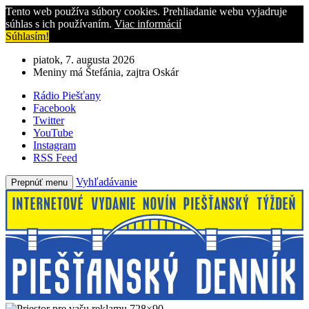
Tento web používa súbory cookies. Prehliadanie webu vyjadruje
súhlas s ich používaním.
Viac informácií
Súhlasím!
piatok, 7. augusta 2026
Meniny má Štefánia, zajtra Oskár
Rádio Piešťany
Facebook
Twitter
YouTube
Instagram
RSS Feed
Vyhľadávanie
Prepnúť menu