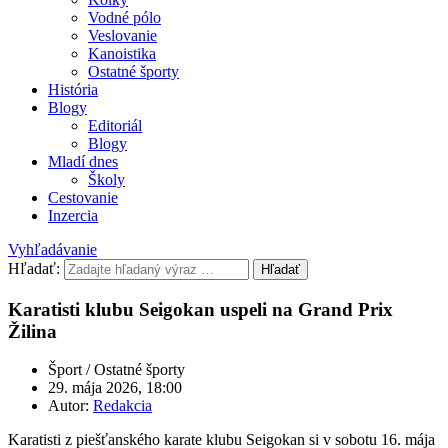
Vodné pólo
Veslovanie
Kanoistika
Ostatné športy
História
Blogy
Editoriál
Blogy
Mladí dnes
Školy
Cestovanie
Inzercia
Vyhľadávanie
Hľadať:
Hľadať
Karatisti klubu Seigokan uspeli na Grand Prix
Žilina
Šport / Ostatné športy
29. mája 2026, 18:00
Autor:
Redakcia
Karatisti z piešťanského karate klubu Seigokan si v sobotu 16. mája