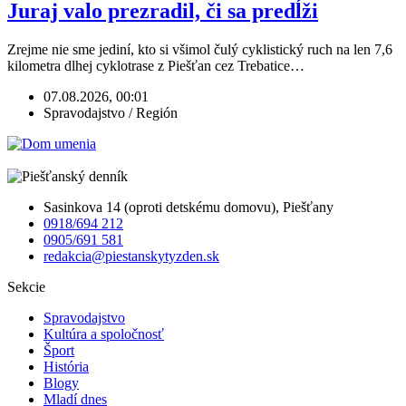
Juraj valo prezradil, či sa predĺži
Zrejme nie sme jediní, kto si všimol čulý cyklistický ruch na len 7,6
kilometra dlhej cyklotrase z Piešťan cez Trebatice…
07.08.2026, 00:01
Spravodajstvo / Región
Sasinkova 14 (oproti detskému domovu), Piešťany
0918/694 212
0905/691 581
redakcia@piestanskytyzden.sk
Sekcie
Spravodajstvo
Kultúra a spoločnosť
Šport
História
Blogy
Mladí dnes