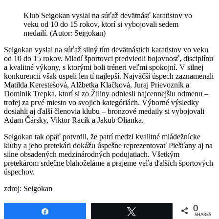
Klub Seigokan vyslal na súťaž devätnásť karatistov vo
veku od 10 do 15 rokov, ktorí si vybojovali sedem
medailí. (Autor: Seigokan)
Seigokan vyslal na súťaž silný tím devätnástich karatistov vo veku
od 10 do 15 rokov. Mladí športovci predviedli bojovnosť, disciplínu
a kvalitné výkony, s ktorými boli tréneri veľmi spokojní. V silnej
konkurencii však uspeli len tí najlepší. Najväčší úspech zaznamenali
Matilda Kerestešová, Alžbetka Klačková, Juraj Prievozník a
Dominik Trepka, ktorí si zo Žiliny odniesli najcennejšiu odmenu –
trofej za prvé miesto vo svojich kategóriách. Výborné výsledky
dosiahli aj ďalší členovia klubu – bronzové medaily si vybojovali
Adam Čársky, Viktor Racík a Jakub Olianka.
Seigokan tak opäť potvrdil, že patrí medzi kvalitné mládežnícke
kluby a jeho pretekári dokážu úspešne reprezentovať Piešťany aj na
silne obsadených medzinárodných podujatiach. Všetkým
pretekárom srdečne blahoželáme a prajeme veľa ďalších športových
úspechov.
zdroj: Seigokan
0
Share
Tweet
SHARES