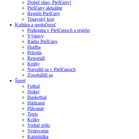
Dobré ráno, Piešťany!
Piešťany aktuálne
Región Piešťany
Trnavský kraj
Kultúra a spoločnosť
Podujatia v Piešťanoch a región
Výstavy
Rádio Piešťany
Hudba
Príroda
Reportáž
Knihy
Narodili sa v Piešťanoch
Zosobášili sa
Šport
Futbal
Hokej
Basketbal
Hádzaná
Plávanie
Tenis
Kolky
Vodné pólo
Veslovanie
Kanoistika