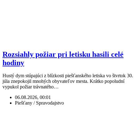
Rozsiahly požiar pri letisku hasili celé
hodiny
Hustý dym stúpajúci z blízkosti piešťanského letiska vo štvrtok 30.
júla znepokojil mnohých obyvateľov mesta. Krátko popoludní
vypukol požiar trávnatého…
06.08.2026, 00:01
Piešťany / Spravodajstvo