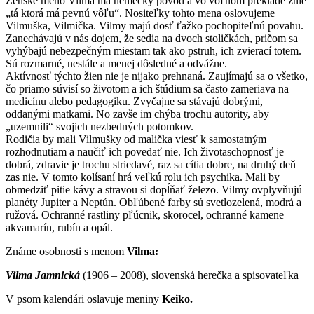
Ženské meno Vilma má nemecký pôvod a vo voľnom preklade znie
„tá ktorá má pevnú vôľu“. Nositeľky tohto mena oslovujeme
Vilmuška, Vilmička. Vilmy majú dosť ťažko pochopiteľnú povahu.
Zanechávajú v nás dojem, že sedia na dvoch stoličkách, pričom sa
vyhýbajú nebezpečným miestam tak ako pstruh, ich zvierací totem.
Sú rozmarné, nestále a menej dôsledné a odvážne.
Aktívnosť týchto žien nie je nijako prehnaná. Zaujímajú sa o všetko,
čo priamo súvisí so životom a ich štúdium sa často zameriava na
medicínu alebo pedagogiku. Zvyčajne sa stávajú dobrými,
oddanými matkami. No zavše im chýba trochu autority, aby
„uzemnili“ svojich nezbedných potomkov.
Rodičia by mali Vilmušky od malička viesť k samostatným
rozhodnutiam a naučiť ich povedať nie. Ich životaschopnosť je
dobrá, zdravie je trochu striedavé, raz sa cítia dobre, na druhý deň
zas nie. V tomto kolísaní hrá veľkú rolu ich psychika. Mali by
obmedziť pitie kávy a stravou si dopĺňať železo. Vilmy ovplyvňujú
planéty Jupiter a Neptún. Obľúbené farby sú svetlozelená, modrá a
ružová. Ochranné rastliny pľúcnik, skorocel, ochranné kamene
akvamarín, rubín a opál.
Známe osobnosti s menom
Vilma:
Vilma Jamnická
(1906 – 2008), slovenská herečka a spisovateľka
V psom kalendári oslavuje meniny
Keiko.