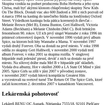
Skupina vznikla na podnet producenta Boba Herberta a jeho syna
Chrisa, mali byť akýmsi klonom chlapčenskej skupiny New Kids
On The Block. Dostali viac ako 600 žiadostí a 300 z nich pozvali od
4.marca 1994 na kasting do tanečného štúdia na londýnskej Oxford
Street. Výsledkom kastingu bola pätica korenených dievčat –
Melanie Brown (Mel B), Emma Bunton, Geri Halliwell, Victoria
Adams (Beckham) a Melanie Chisholm (Mel C). Boli britským
fenoménom 90. rokov. Už ich prvý singel Wannabe z roku 1996 im
priniesol celosvetový úspech. V novembri 1996 vydali prvý album
Spice, na ktorom boli hity Wannabe a Mama. V novembri 1997
vydali druhý Forever. Oba sa dostali na prvé miesto. V roku 1998
odišla zo skupiny Geri Halliwell, v novembri 2000 vydali tretí
album Forever, v roku 2001 sa skupina rozišla. V singlovej
hitparáde mali jedenásť piesní, deväť z nich sa dostalo na prvé
miesto. Na sólovej dráhe mala Mel B v hitparáde päť skladieb.
Vydala dva albumy, Hot v októbri 2000 a LA State Of Mind v júni
2005. Spice Girls sa zišli v júni 2007 v pôvodnej zostave,
v novembri 2007 vydali hitovú kompiláciu Greatest Hits
a vycestovali na svetové turné The Return Of The Spice Girls, ktoré
začali koncertom 2. decembra 2007 v kanadskom Vancouveri.
Lekárenská pohotovosť
Lekáreň BENU OC Aupark, Nitrianska 7555/18, 92101 Piešťany