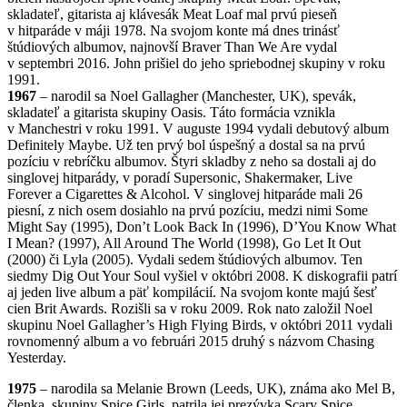
skladateľ, gitarista aj klávesák Meat Loaf mal prvú pieseň
v hitparáde v máji 1978. Na svojom konte má dnes trinásť
štúdiových albumov, najnovší Braver Than We Are vydal
v septembri 2016. John prišiel do jeho spriebodnej skupiny v roku
1991.
1967
– narodil sa Noel Gallagher (Manchester, UK), spevák,
skladateľ a gitarista skupiny Oasis. Táto formácia vznikla
v Manchestri v roku 1991. V auguste 1994 vydali debutový album
Definitely Maybe. Už ten prvý bol úspešný a dostal sa na prvú
pozíciu v rebríčku albumov. Štyri skladby z neho sa dostali aj do
singlovej hitparády, v poradí Supersonic, Shakermaker, Live
Forever a Cigarettes & Alcohol. V singlovej hitparáde mali 26
piesní, z nich osem dosiahlo na prvú pozíciu, medzi nimi Some
Might Say (1995), Don’t Look Back In (1996), D’You Know What
I Mean? (1997), All Around The World (1998), Go Let It Out
(2000) či Lyla (2005). Vydali sedem štúdiových albumov. Ten
siedmy Dig Out Your Soul vyšiel v októbri 2008. K diskografii patrí
aj jeden live album a päť kompilácií. Na svojom konte majú šesť
cien Brit Awards. Rozišli sa v roku 2009. Rok nato založil Noel
skupinu Noel Gallagher’s High Flying Birds, v októbri 2011 vydali
rovnomenný album a vo februári 2015 druhý s názvom Chasing
Yesterday.
1975
– narodila sa Melanie Brown (Leeds, UK), známa ako Mel B,
členka skupiny Spice Girls, patrila jej prezývka Scary Spice.