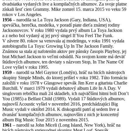
dvadsiatka vydaných live a kompilačných albumov. Za svoje platne
získali šesť cien Grammy. Mike zomrel 15. marca 2015 vo veku 59
rokov v Los Angeles.
1956
– narodila sa La Toya Jackson (Gary, Indiana, USA),
speváčka, herečka, modelka, v poradí piate dieťa známej rodiny
Jacksonovcov. V roku 1980 vydala prvý album La Toya Jackson
a z neho bol vydaný aj jej prvý singel If You Feel The Funk.
V závere 80. rokov sa venovala aj modelingu, v roku 1991 vydala
autobiografiu La Toya: Growing Up In The Jackson Family.
Známou sa stala aj nafotením aktov pre pánsky časopis Playboy, jej
brat Michael Jackson to veľmi odsúdil. Na svojom konte má deväť
štúdiových albumov, ten deviaty s názvom Stop, In The Name Of
Love vyšiel v roku 1995.
1959
– narodil sa Mel Gaynor (Londýn), hráč na bicích nástrojoch
skupiny Simple Minds, do ktorej prišiel v roku 1982. Túto formáciu
založili v roku 1978 v Glasgowe spevák Jim Kerr a gitarista Charlie
Burchill. V marci 1979 vydali debutový album Life In A Day. V
singlovom rebríčku mali 24 skladieb, ich najväčšími hitmi boli Don’t
You (1985) a Belfast Child (1989). Vydali 17 štúdiových albumov,
najnovší Acoustic vyšiel v novembri 2016, predchádzajúci Big
Music vydali v októbri 2014. K diskografii patrí aj sedem live a
dvanásť kompilačných albumov, najnovším z nich je koncertný
album Big Music Tour 2015 z novembra 2015.
1961
– narodil sa John Miceli (Long Island, New York), hráč na
bicích nástrojoch sprievodnej skupiny Meat Loaf. Spevák,