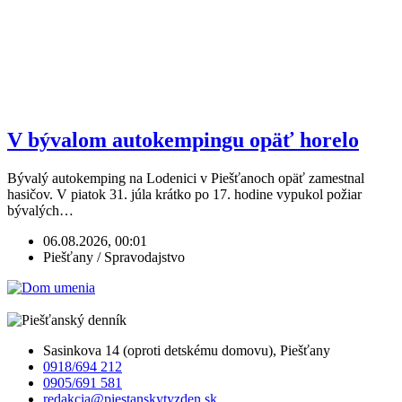
V bývalom autokempingu opäť horelo
Bývalý autokemping na Lodenici v Piešťanoch opäť zamestnal
hasičov. V piatok 31. júla krátko po 17. hodine vypukol požiar
bývalých…
06.08.2026, 00:01
Piešťany / Spravodajstvo
Sasinkova 14 (oproti detskému domovu), Piešťany
0918/694 212
0905/691 581
redakcia@piestanskytyzden.sk