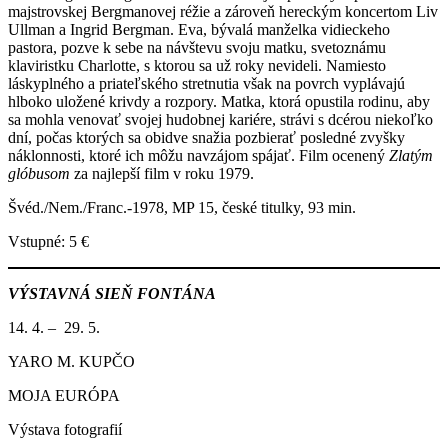
majstrovskej Bergmanovej réžie a zároveň hereckým koncertom Liv
Ullman a Ingrid Bergman. Eva, bývalá manželka vidieckeho
pastora, pozve k sebe na návštevu svoju matku, svetoznámu
klaviristku Charlotte, s ktorou sa už roky nevideli. Namiesto
láskyplného a priateľského stretnutia však na povrch vyplávajú
hlboko uložené krivdy a rozpory. Matka, ktorá opustila rodinu, aby
sa mohla venovať svojej hudobnej kariére, strávi s dcérou niekoľko
dní, počas ktorých sa obidve snažia pozbierať posledné zvyšky
náklonnosti, ktoré ich môžu navzájom spájať. Film ocenený
Zlatým
glóbusom
za najlepší film v roku 1979.
Švéd./Nem./Franc.-1978, MP 15, české titulky, 93 min.
Vstupné: 5 €
VÝSTAVNÁ SIEŇ FONTÁNA
14. 4. – 29. 5.
YARO M. KUPČO
MOJA EURÓPA
Výstava fotografií