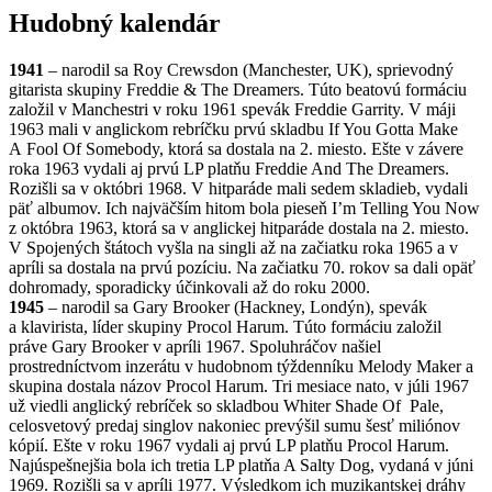
Hudobný kalendár
1941
– narodil sa Roy Crewsdon (Manchester, UK), sprievodný
gitarista skupiny Freddie & The Dreamers. Túto beatovú formáciu
založil v Manchestri v roku 1961 spevák Freddie Garrity. V máji
1963 mali v anglickom rebríčku prvú skladbu If You Gotta Make
A Fool Of Somebody, ktorá sa dostala na 2. miesto. Ešte v závere
roka 1963 vydali aj prvú LP platňu Freddie And The Dreamers.
Rozišli sa v októbri 1968. V hitparáde mali sedem skladieb, vydali
päť albumov. Ich najväčším hitom bola pieseň I’m Telling You Now
z októbra 1963, ktorá sa v anglickej hitparáde dostala na 2. miesto.
V Spojených štátoch vyšla na singli až na začiatku roka 1965 a v
apríli sa dostala na prvú pozíciu. Na začiatku 70. rokov sa dali opäť
dohromady, sporadicky účinkovali až do roku 2000.
1945
– narodil sa Gary Brooker (Hackney, Londýn), spevák
a klavirista, líder skupiny Procol Harum. Túto formáciu založil
práve Gary Brooker v apríli 1967. Spoluhráčov našiel
prostredníctvom inzerátu v hudobnom týždenníku Melody Maker a
skupina dostala názov Procol Harum. Tri mesiace nato, v júli 1967
už viedli anglický rebríček so skladbou Whiter Shade Of Pale,
celosvetový predaj singlov nakoniec prevýšil sumu šesť miliónov
kópií. Ešte v roku 1967 vydali aj prvú LP platňu Procol Harum.
Najúspešnejšia bola ich tretia LP platňa A Salty Dog, vydaná v júni
1969. Rozišli sa v apríli 1977. Výsledkom ich muzikantskej dráhy