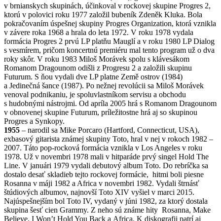
v brnianskych skupinách, účinkoval v rockovej skupine Progres 2,
ktorú v polovici roku 1977 založil bubeník Zdeněk Kluka. Bola
pokračovaním úspešnej skupiny Progres Organization, ktorá vznikla
v závere roka 1968 a hrala do leta 1972. V roku 1978 vydala
formácia Progres 2 prvú LP platňu Mauglí a v roku 1980 LP Dialog
s vesmírem, pričom koncertnú premiéru mal tento program už o dva
roky skôr. V roku 1983 Miloš Morávek spolu s klávesákom
Romanom Dragounom odišli z Progresu 2 a založili skupinu
Futurum. S ňou vydali dve LP platne Země ostrov (1984)
a Jedinečná šance (1987). Po nežnej revolúcii sa Miloš Morávek
venoval podnikaniu, je spoluvlastníkom servisu a obchodu
s hudobnými nástrojmi. Od apríla 2005 hrá s Romanom Dragounom
v obnovenej skupine Futurum, príležitostne hrá aj so skupinou
Progres a Synkopy.
1955
– narodil sa Mike Porcaro (Hartford, Connecticut, USA),
exbasový gitarista známej skupiny Toto, hral v nej v rokoch 1982 –
2007. Táto pop-rocková formácia vznikla v Los Angeles v roku
1978. Už v novembri 1978 mali v hitparáde prvý singel Hold The
Line. V januári 1979 vydali debutový album Toto. Do rebríčka sa
dostalo desať skladieb tejto rockovej formácie, hitmi boli piesne
Rosanna v máji 1982 a Africa v novembri 1982. Vydali štrnásť
štúdiových albumov, najnovší Toto XIV vyšiel v marci 2015.
Najúspešnejším bol Toto IV, vydaný v júni 1982, za ktorý dostala
skupina šesť cien Grammy. Z neho sú známe hity Rosanna, Make
Believe, I Won’t Hold You Back a Africa. K diskografii patrí aj