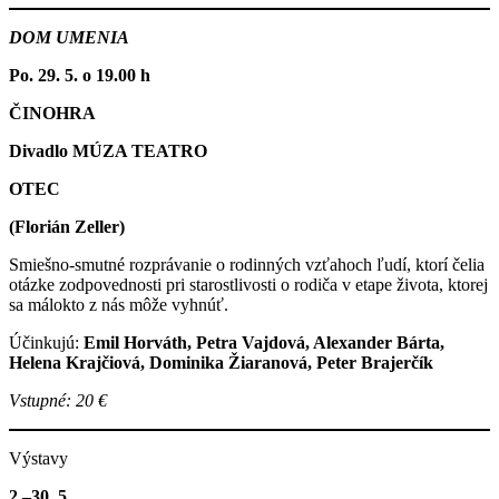
DOM UMENIA
Po. 29. 5. o 19.00 h
ČINOHRA
Divadlo MÚZA TEATRO
OTEC
(Florián Zeller)
Smiešno-smutné rozprávanie o rodinných vzťahoch ľudí, ktorí čelia
otázke zodpovednosti pri starostlivosti o rodiča v etape života, ktorej
sa málokto z nás môže vyhnúť.
Účinkujú:
Emil Horváth, Petra Vajdová, Alexander Bárta,
Helena Krajčiová, Dominika Žiaranová, Peter Brajerčík
Vstupné: 20 €
Výstavy
2.–30. 5.