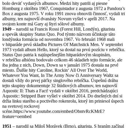
bolo deväť vydaných albumov. Medzi hity patrili aj piesne
Homburg z októbra 1967, Conquistador z augusta 1972 a Pandora’s
Box z augusta 1975. V roku 1991 znova obnovili činnosť, vydali tri
albumy, ten najnovší dvanásty Novum vyšiel v apríli 2017. Na
svojom konte má Gary aj štyri sólové albumy.
1949
– narodil sa Francis Rossi (Forest Hill, Londýn), gitarista
a spevák skupiny Status Quo. Pod týmto názvom účinkuje táto
londýnska formácia od novembra 1967. Vo februári 1968 mali
v hitparáde prvú skladbu Pictures Of Matchstick Men. V septembri
1973 vydali album Hello, ktorý sa dostal na prvú pozíciu v rebríčku.
Status Quo patria k najúspešnejším hitparádovým skupinám,
v rebríčku albiónu bodovalo celkom 46 skladieb tejto formácie, ale
iba jedna z nich, Down, Down sa v januári 1975 dostala na prvé
miesto. Ďalšie hity Caroline, Rockin‘ All Over The World,
Whatever You Want, In The Army Now či Anniversary Waltz sa
dostali vždy do prvej päťky singlového rebríčka. Úspešnú dráhu
tejto skupiny dokumentuje 32 štúdiových albumov, ten najnovší
Aquostic II: Thats a Fact! vydali v októbri 2016, predchádzajúci
Aquostic: Stripped Bare vyšiel v októbri 2014. Do dnešných dní si
držia linku starého a poctivého rokenrolu, ktorý im priniesol úspech
na svetovej rockovej
scéne.https://www.youtube.com/embed/ObntvRcKMrE?
feature=oembed
1951
– narodil sa Miloš Morávek (Brno), gitarista. S hraním začínal