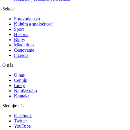
Sekcie
Spravodajstvo
Kultúra a spoločnosť
Šport
História
Blogy
Mladí dnes
Cestovanie
Inzercia
O nás
O nás
Cenník
Linky
Napíšte nám
Kontakt
Sledujte nás
Facebook
Twitter
YouTube