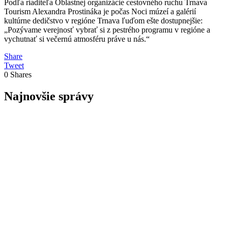
Podľa riaditeľa Oblastnej organizácie cestovného ruchu Trnava
Tourism Alexandra Prostináka je počas Noci múzeí a galérií
kultúrne dedičstvo v regióne Trnava ľuďom ešte dostupnejšie:
„Pozývame verejnosť vybrať si z pestrého programu v regióne a
vychutnať si večernú atmosféru práve u nás.“
Share
Tweet
0
Shares
Najnovšie správy