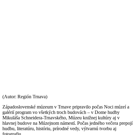
(Autor: Región Trnava)
Západoslovenské múzeum v Trnave pripravilo počas Noci múzeí a
galérií program vo všetkých troch budovách – v Dome hudby
Mikuláša Schneidera-Trnavského, Múzeu knižnej kultúry aj v
hlavnej budove na Múzejnom námestí. Počas jedného večera prepojí
hudbu, literatúru, históriu, prírodné vedy, výtvarnú tvorbu aj
fotografiu.