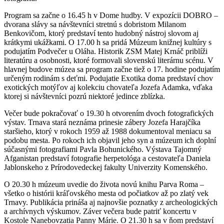
Program sa začne o 16.45 h v Dome hudby. V expozícii DOBRO –
dvorana slávy sa návštevníci stretnú s dobristom Milanom
Benkovičom, ktorý predstaví tento hudobný nástroj slovom aj
krátkymi ukážkami. O 17.00 h sa pridá Múzeum knižnej kultúry s
podujatím Podvečer u Oláha. Historik ZSM Matej Krnáč priblíži
literatúru a osobnosti, ktoré formovali slovenskú literárnu scénu. V
hlavnej budove múzea sa program začne tiež o 17. hodine podujatím
určeným rodinám s deťmi. Podujatie Exotika doma predstaví chov
exotických motýľov aj kolekciu chovateľa Jozefa Adamka, vďaka
ktorej si návštevníci pozrú niektoré jedince zblízka.
Večer bude pokračovať o 19.30 h otvorením dvoch fotografických
výstav. Trnava stará neznáma prinesie zábery Jozefa Harajčíka
staršieho, ktorý v rokoch 1959 až 1988 dokumentoval meniacu sa
podobu mesta. Po rokoch ich objavil jeho syn a múzeum ich doplní
súčasnými fotografiami Pavla Bohunického. Výstava Tajomný
Afganistan predstaví fotografie herpetológa a cestovateľa Daniela
Jablonskeho z Prírodovedeckej fakulty Univerzity Komenského.
O 20.30 h múzeum uvedie do života novú knihu Parva Roma –
všetko o histórii kráľovského mesta od počiatkov až po zlatý vek
Trnavy. Publikácia prináša aj najnovšie poznatky z archeologických
a archívnych výskumov. Záver večera bude patriť koncertu v
Kostole Nanebovzatia Panny Márie. O 21.30 h sa v ňom predstaví