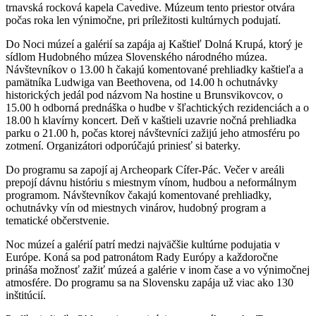
trnavská rocková kapela Cavedive. Múzeum tento priestor otvára
počas roka len výnimočne, pri príležitosti kultúrnych podujatí.
Do Noci múzeí a galérií sa zapája aj Kaštieľ Dolná Krupá, ktorý je
sídlom Hudobného múzea Slovenského národného múzea.
Návštevníkov o 13.00 h čakajú komentované prehliadky kaštieľa a
pamätníka Ludwiga van Beethovena, od 14.00 h ochutnávky
historických jedál pod názvom Na hostine u Brunsvikovcov, o
15.00 h odborná prednáška o hudbe v šľachtických rezidenciách a o
18.00 h klavírny koncert. Deň v kaštieli uzavrie nočná prehliadka
parku o 21.00 h, počas ktorej návštevníci zažijú jeho atmosféru po
zotmení. Organizátori odporúčajú priniesť si baterky.
Do programu sa zapojí aj Archeopark Cífer-Pác. Večer v areáli
prepojí dávnu históriu s miestnym vínom, hudbou a neformálnym
programom. Návštevníkov čakajú komentované prehliadky,
ochutnávky vín od miestnych vinárov, hudobný program a
tematické občerstvenie.
Noc múzeí a galérií patrí medzi najväčšie kultúrne podujatia v
Európe. Koná sa pod patronátom Rady Európy a každoročne
prináša možnosť zažiť múzeá a galérie v inom čase a vo výnimočnej
atmosfére. Do programu sa na Slovensku zapája už viac ako 130
inštitúcií.