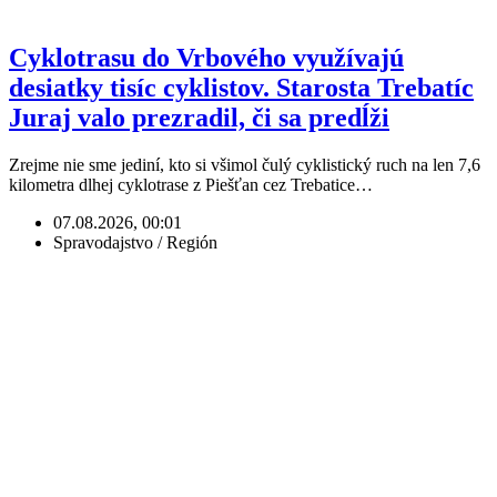
Cyklotrasu do Vrbového využívajú
desiatky tisíc cyklistov. Starosta Trebatíc
Juraj valo prezradil, či sa predĺži
Zrejme nie sme jediní, kto si všimol čulý cyklistický ruch na len 7,6
kilometra dlhej cyklotrase z Piešťan cez Trebatice…
07.08.2026, 00:01
Spravodajstvo / Región