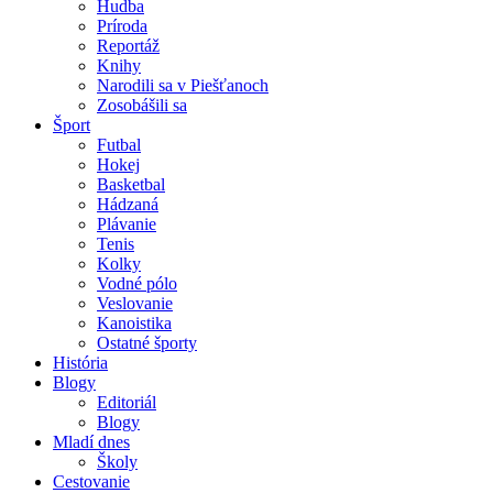
Hudba
Príroda
Reportáž
Knihy
Narodili sa v Piešťanoch
Zosobášili sa
Šport
Futbal
Hokej
Basketbal
Hádzaná
Plávanie
Tenis
Kolky
Vodné pólo
Veslovanie
Kanoistika
Ostatné športy
História
Blogy
Editoriál
Blogy
Mladí dnes
Školy
Cestovanie