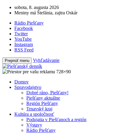
sobota, 8. augusta 2026
Meniny má Štefánia, zajtra Oskár
Rádio Piešťany
Facebook
Twitter
YouTube
Instagram
RSS Feed
Vyhľadávanie
Prepnúť menu
Domov
Spravodajstvo
Dobré ráno, Piešťany!
Piešťany aktuálne
Región Piešťany
Trnavský kraj
Kultúra a spoločnosť
Podujatia v Piešťanoch a región
Výstavy
Rádio Piešťany