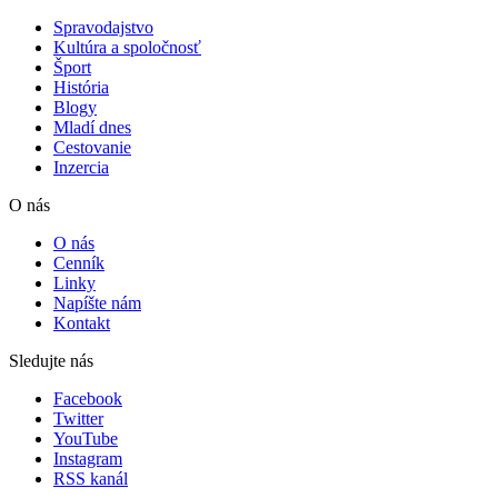
Spravodajstvo
Kultúra a spoločnosť
Šport
História
Blogy
Mladí dnes
Cestovanie
Inzercia
O nás
O nás
Cenník
Linky
Napíšte nám
Kontakt
Sledujte nás
Facebook
Twitter
YouTube
Instagram
RSS kanál