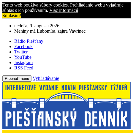
Tento web používa súbory cookies. Prehliadanie webu vyjadruje
súhlas s ich používaním.
Viac informácií
Súhlasím!
nedeľa, 9. augusta 2026
Meniny má Ľubomíra, zajtra Vavrinec
Rádio Piešťany
Facebook
Twitter
YouTube
Instagram
RSS Feed
Vyhľadávanie
Prepnúť menu