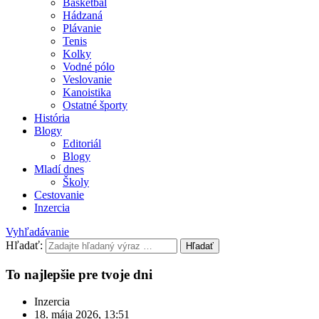
Basketbal
Hádzaná
Plávanie
Tenis
Kolky
Vodné pólo
Veslovanie
Kanoistika
Ostatné športy
História
Blogy
Editoriál
Blogy
Mladí dnes
Školy
Cestovanie
Inzercia
Vyhľadávanie
Hľadať:
Hľadať
To najlepšie pre tvoje dni
Inzercia
18. mája 2026, 13:51