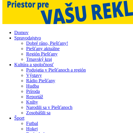
Domov
Spravodajstvo
Dobré ráno, Piešťany!
Piešťany aktuálne
Región Piešťany
Trnavský kraj
Kultúra a spoločnosť
Podujatia v Piešťanoch a región
Výstavy
Rádio Piešťany
Hudba
Príroda
Reportáž
Knihy
Narodili sa v Piešťanoch
Zosobášili sa
Šport
Futbal
Hokej