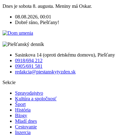
Dnes je sobota 8. augusta. Meniny má Oskar.
08.08.2026, 00:01
Dobré ráno, Piešťany!
Sasinkova 14 (oproti detskému domovu), Piešťany
0918/694 212
0905/691 581
redakcia@piestanskytyzden.sk
Sekcie
Spravodajstvo
Kultúra a spoločnosť
Šport
História
Blogy
Mladí dnes
Cestovanie
Inzercia