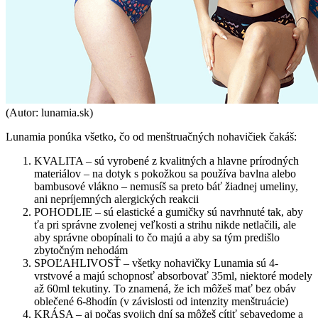
(Autor: lunamia.sk)
Lunamia ponúka všetko, čo od menštruačných nohavičiek čakáš:
KVALITA – sú vyrobené z kvalitných a hlavne prírodných
materiálov – na dotyk s pokožkou sa používa bavlna alebo
bambusové vlákno – nemusíš sa preto báť žiadnej umeliny,
ani nepríjemných alergických reakcii
POHODLIE – sú elastické a gumičky sú navrhnuté tak, aby
ťa pri správne zvolenej veľkosti a strihu nikde netlačili, ale
aby správne obopínali to čo majú a aby sa tým predišlo
zbytočným nehodám
SPOĽAHLIVOSŤ – všetky nohavičky Lunamia sú 4-
vrstvové a majú schopnosť absorbovať 35ml, niektoré modely
až 60ml tekutiny. To znamená, že ich môžeš mať bez obáv
oblečené 6-8hodín (v závislosti od intenzity menštruácie)
KRÁSA – aj počas svojich dní sa môžeš cítiť sebavedome a