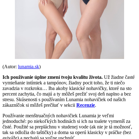
(Autor:
lunamia.sk
)
Ich používanie úplne zmení tvoju kvalitu života.
Už žiadne časté
vymieňanie intímiek a tampónov, žiadny pocit toho, že ti niečo
zavadzia v rozkroku… Iba akoby klasické nohavičky, ktoré na sto
percent zachytia, čo majú a ty môžeš prežiť svoj deň naplno a bez
stresu. Skúsenosti s používaním Lunamia nohavičiek od našich
zákazníčok si môžeš prečítať v sekcii
Recenzie
.
Používanie menštruačných nohavičiek Lunamia je veľmi
jednoduché: po niekoľkých hodinách si ich na toalete vymeníš za
čisté. Použité sa prepláchnu v studenej vode (ak nie je tá možnosť,
tak sa odložia do taštičky) a doma sa operú klasicky v práčke (bez
aviváže) a nechajú sa voľne uschnúť.