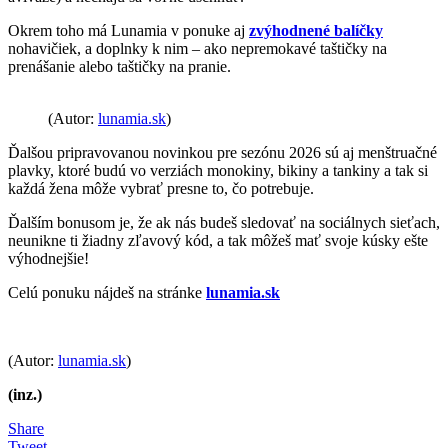
Okrem toho má Lunamia v ponuke aj
zvýhodnené balíčky
nohavičiek, a doplnky k nim – ako nepremokavé taštičky na
prenášanie alebo taštičky na pranie.
(Autor:
lunamia.sk
)
Ďalšou pripravovanou novinkou pre sezónu 2026 sú aj menštruačné
plavky, ktoré budú vo verziách monokiny, bikiny a tankiny a tak si
každá žena môže vybrať presne to, čo potrebuje.
Ďalším bonusom je, že ak nás budeš sledovať na sociálnych sieťach,
neunikne ti žiadny zľavový kód, a tak môžeš mať svoje kúsky ešte
výhodnejšie!
Celú ponuku nájdeš na stránke
lunamia.sk
(Autor:
lunamia.sk
)
(inz.)
Share
Tweet