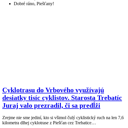
Dobré ráno, Piešťany!
Cyklotrasu do Vrbového využívajú
desiatky tisíc cyklistov. Starosta Trebatíc
Juraj valo prezradil, či sa predĺži
Zrejme nie sme jediní, kto si všimol čulý cyklistický ruch na len 7,6
kilometra dlhej cyklotrase z Piešťan cez Trebatice…