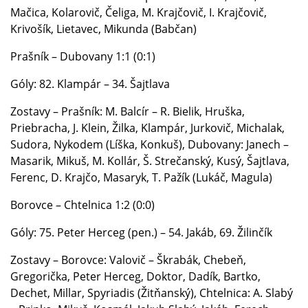
Mačica, Kolarovič, Čeliga, M. Krajčovič, I. Krajčovič,
Krivošík, Lietavec, Mikunda (Babčan)
Prašník – Dubovany 1:1 (0:1)
Góly: 82. Klampár – 34. Šajtlava
Zostavy – Prašník: M. Balcír – R. Bielik, Hruška,
Priebracha, J. Klein, Žilka, Klampár, Jurkovič, Michalak,
Sudora, Nykodem (Líška, Konkuš), Dubovany: Janech –
Masarik, Mikuš, M. Kollár, Š. Strečanský, Kusý, Šajtlava,
Ferenc, D. Krajčo, Masaryk, T. Pažík (Lukáč, Magula)
Borovce – Chtelnica 1:2 (0:0)
Góly: 75. Peter Herceg (pen.) – 54. Jakáb, 69. Žilinčík
Zostavy – Borovce: Valovič – Škrabák, Chebeň,
Gregorička, Peter Herceg, Doktor, Dadík, Bartko,
Dechet, Millar, Spyriadis (Žitňanský), Chtelnica: A. Slabý