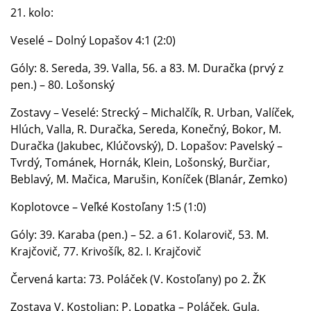
21. kolo:
Veselé – Dolný Lopašov 4:1 (2:0)
Góly: 8. Sereda, 39. Valla, 56. a 83. M. Duračka (prvý z
pen.) – 80. Lošonský
Zostavy – Veselé: Strecký – Michalčík, R. Urban, Valíček,
Hlúch, Valla, R. Duračka, Sereda, Konečný, Bokor, M.
Duračka (Jakubec, Klúčovský), D. Lopašov: Pavelský –
Tvrdý, Tománek, Hornák, Klein, Lošonský, Burčiar,
Beblavý, M. Mačica, Marušin, Koníček (Blanár, Zemko)
Koplotovce – Veľké Kostoľany 1:5 (1:0)
Góly: 39. Karaba (pen.) – 52. a 61. Kolarovič, 53. M.
Krajčovič, 77. Krivošík, 82. I. Krajčovič
Červená karta: 73. Poláček (V. Kostoľany) po 2. ŽK
Zostava V. Kostolian: P. Lopatka – Poláček, Gula,