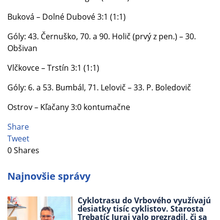
Buková – Dolné Dubové 3:1 (1:1)
Góly: 43. Černuško, 70. a 90. Holič (prvý z pen.) – 30.
Obšivan
Vlčkovce – Trstín 3:1 (1:1)
Góly: 6. a 53. Bumbál, 71. Lelovič – 33. P. Boledovič
Ostrov – Kľačany 3:0 kontumačne
Share
Tweet
0
Shares
Najnovšie správy
Cyklotrasu do Vrbového využívajú
desiatky tisíc cyklistov. Starosta
Trebatíc Juraj valo prezradil, či sa