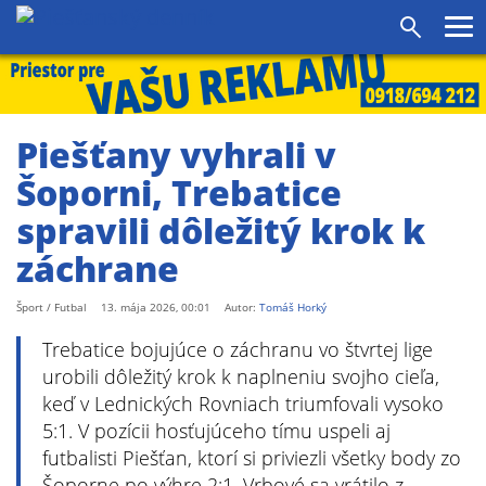
agram
SS
Pr
Vyhľadáv
me
Piešťany vyhrali v
Šoporni, Trebatice
spravili dôležitý krok k
záchrane
Šport / Futbal
13. mája 2026, 00:01
Autor:
Tomáš Horký
Trebatice bojujúce o záchranu vo štvrtej lige
urobili dôležitý krok k naplneniu svojho cieľa,
keď v Lednických Rovniach triumfovali vysoko
5:1. V pozícii hosťujúceho tímu uspeli aj
futbalisti Piešťan, ktorí si priviezli všetky body zo
Šoporne po výhre 2:1. Vrbové sa vrátilo z