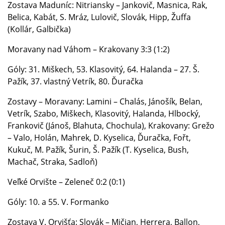
Zostava Maduníc: Nitriansky – Jankovič, Masnica, Rak,
Belica, Kabát, S. Mráz, Lulovič, Slovák, Hipp, Žuffa
(Kollár, Galbička)
Moravany nad Váhom – Krakovany 3:3 (1:2)
Góly: 31. Miškech, 53. Klasovitý, 64. Halanda – 27. Š.
Pažík, 37. vlastný Vetrík, 80. Ďuračka
Zostavy – Moravany: Lamini – Chalás, Jánošík, Belan,
Vetrík, Szabo, Miškech, Klasovitý, Halanda, Hlbocký,
Frankovič (Jánoš, Blahuta, Chochula), Krakovany: Grežo
– Valo, Holán, Mahrek, D. Kyselica, Ďuračka, Fořt,
Kukuč, M. Pažík, Šurin, Š. Pažík (T. Kyselica, Bush,
Machač, Straka, Sadloň)
Veľké Orvište – Zeleneč 0:2 (0:1)
Góly: 10. a 55. V. Formanko
Zostava V. Orvišťa: Slovák – Mičian, Herrera, Ballon,