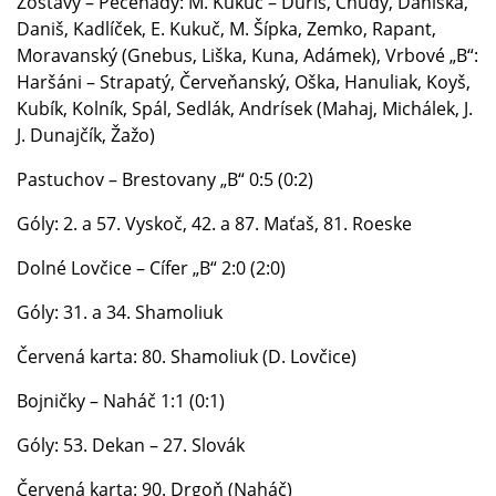
Zostavy – Pečeňady: M. Kukuč – Ďuriš, Chudý, Daniška,
Daniš, Kadlíček, E. Kukuč, M. Šípka, Zemko, Rapant,
Moravanský (Gnebus, Liška, Kuna, Adámek), Vrbové „B“:
Haršáni – Strapatý, Červeňanský, Oška, Hanuliak, Koyš,
Kubík, Kolník, Spál, Sedlák, Andrísek (Mahaj, Michálek, J.
J. Dunajčík, Žažo)
Pastuchov – Brestovany „B“ 0:5 (0:2)
Góly: 2. a 57. Vyskoč, 42. a 87. Maťaš, 81. Roeske
Dolné Lovčice – Cífer „B“ 2:0 (2:0)
Góly: 31. a 34. Shamoliuk
Červená karta: 80. Shamoliuk (D. Lovčice)
Bojničky – Naháč 1:1 (0:1)
Góly: 53. Dekan – 27. Slovák
Červená karta: 90. Drgoň (Naháč)