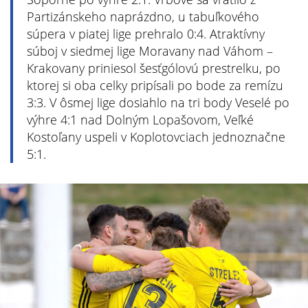
Partizánskeho naprázdno, u tabuľkového
súpera v piatej lige prehralo 0:4. Atraktívny
súboj v siedmej lige Moravany nad Váhom –
Krakovany priniesol šesťgólovú prestrelku, po
ktorej si oba celky pripísali po bode za remízu
3:3. V ôsmej lige dosiahlo na tri body Veselé po
výhre 4:1 nad Dolným Lopašovom, Veľké
Kostoľany uspeli v Koplotovciach jednoznačne
5:1.