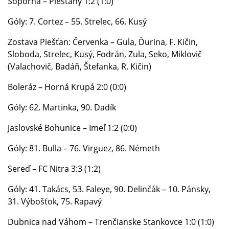
Šoporňa – Piešťany 1:2 (1:0)
Góly: 7. Cortez – 55. Strelec, 66. Kusý
Zostava Piešťan: Červenka – Gula, Ďurina, F. Kičin,
Sloboda, Strelec, Kusý, Fodrán, Zula, Seko, Miklovič
(Valachovič, Badáň, Štefanka, R. Kičin)
Boleráz – Horná Krupá 2:0 (0:0)
Góly: 62. Martinka, 90. Dadík
Jaslovské Bohunice – Imeľ 1:2 (0:0)
Góly: 81. Bulla – 76. Virguez, 86. Németh
Sereď – FC Nitra 3:3 (1:2)
Góly: 41. Takács, 53. Faleye, 90. Delinčák – 10. Pánsky,
31. Výbošťok, 75. Rapavý
Dubnica nad Váhom – Trenčianske Stankovce 1:0 (1:0)