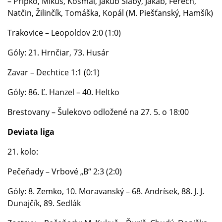
– Pripko, Mikuš, Kosmál, Jakub Slabý, Jakáb, Ferech,
Natčin, Žilinčík, Tomáška, Kopál (M. Piešťanský, Hamšík)
Trakovice – Leopoldov 2:0 (1:0)
Góly: 21. Hrnčiar, 73. Husár
Zavar – Dechtice 1:1 (0:1)
Góly: 86. Ľ. Hanzel – 40. Heltko
Brestovany – Šulekovo odložené na 27. 5. o 18:00
Deviata liga
21. kolo:
Pečeňady – Vrbové „B“ 2:3 (2:0)
Góly: 8. Zemko, 10. Moravanský – 68. Andrísek, 88. J. J.
Dunajčík, 89. Sedlák