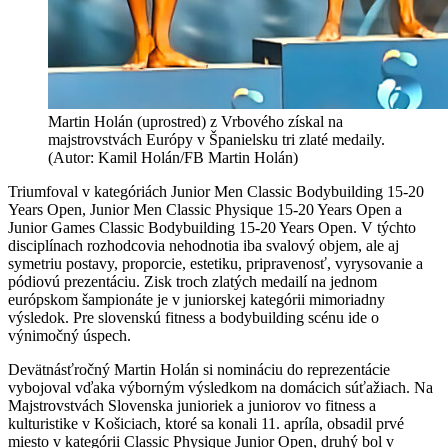
Martin Holán (uprostred) z Vrbového získal na
majstrovstvách Európy v Španielsku tri zlaté medaily.
(Autor: Kamil Holán/FB Martin Holán)
Triumfoval v kategóriách Junior Men Classic Bodybuilding 15-20
Years Open, Junior Men Classic Physique 15-20 Years Open a
Junior Games Classic Bodybuilding 15-20 Years Open. V týchto
disciplínach rozhodcovia nehodnotia iba svalový objem, ale aj
symetriu postavy, proporcie, estetiku, pripravenosť, vyrysovanie a
pódiovú prezentáciu. Zisk troch zlatých medailí na jednom
európskom šampionáte je v juniorskej kategórii mimoriadny
výsledok. Pre slovenskú fitness a bodybuilding scénu ide o
výnimočný úspech.
Devätnásťročný Martin Holán si nomináciu do reprezentácie
vybojoval vďaka výborným výsledkom na domácich súťažiach. Na
Majstrovstvách Slovenska junioriek a juniorov vo fitness a
kulturistike v Košiciach, ktoré sa konali 11. apríla, obsadil prvé
miesto v kategórii Classic Physique Junior Open, druhý bol v