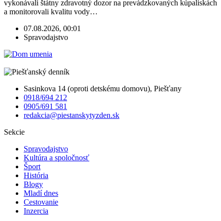
vykonávali štátny zdravotný dozor na prevádzkovaných kúpaliskách
a monitorovali kvalitu vody…
07.08.2026, 00:01
Spravodajstvo
Sasinkova 14 (oproti detskému domovu), Piešťany
0918/694 212
0905/691 581
redakcia@piestanskytyzden.sk
Sekcie
Spravodajstvo
Kultúra a spoločnosť
Šport
História
Blogy
Mladí dnes
Cestovanie
Inzercia