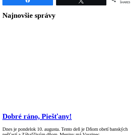
Share
Tweet
SHARES
Najnovšie správy
Dobré ráno, Piešťany!
Dnes je pondelok 10. augusta. Tento deň je Dňom obetí banských
nešťastí a Záhaľčivým dňom. Meniny má Vavrinec.