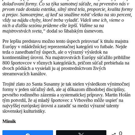
dolaďovaní formy. Čo sa týka samotnej súťaže, na prvenstvo nás v
prvom rade dostala estetika, silný stred tela, proporcie, kvalita formy
a prejav. Samozrejme, aj keď sa snažíme robiť všetko na sto percent,
vždy sa nájdu chyby, ktoré treba vyladiť. Videli sme ich, vieme o
nich a ďalšiu sezónu prídeme ešte lepší. Vidíme sa na
majstrovstvách sveta,“
dodal so šibalským úsmevom.
Pre lepšiu predstavu možno tento úspech prirovnať k titulu majstra
Európy v mládežníckej reprezentačnej kategórii vo futbale. Nejde
teda o zanedbateľný úspech, ale o výrazný výsledok na
kontinentálnej úrovni. Na majstrovstvách Európy súťažilo približne
800 športovcov v rôznych kategóriách, pričom súťaž prebiehala na
dvoch pódiách a vysielali ju aj prostredníctvom živých
streamovacích kanálov.
Trojité zlato zo Santa Susanny je tak nielen výsledkom výnimočnej
formy v jeden súťažný deň, ale aj dôkazom dlhodobej disciplíny,
pevného rodinného zázemia a systematickej prípravy. Martin Holán
tým potvrdil, že aj mladý športovec z Vrbového môže uspieť na
najvyššej európskej úrovni a zaradiť sa medzi výrazné talenty
slovenskej kulturistiky.
Mimik
0