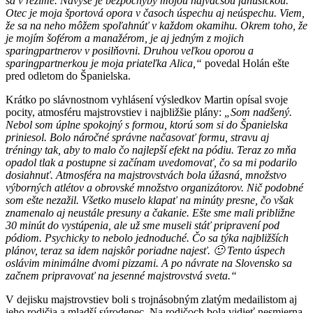
sa v režime. Navyše je bezpochyby mojou najväčšou fanúšičkou.
Otec je moja športová opora v časoch úspechu aj neúspechu. Viem,
že sa na neho môžem spoľahnúť v každom okamihu. Okrem toho, že
je mojím šoférom a manažérom, je aj jedným z mojich
sparingpartnerov v posilňovni. Druhou veľkou oporou a
sparingpartnerkou je moja priateľka Alica,“
povedal Holán ešte
pred odletom do Španielska.
Krátko po slávnostnom vyhlásení výsledkov Martin opísal svoje
pocity, atmosféru majstrovstiev i najbližšie plány:
„Som nadšený.
Nebol som úplne spokojný s formou, ktorú som si do Španielska
priniesol. Bolo náročné správne načasovať formu, stravu aj
tréningy tak, aby to malo čo najlepší efekt na pódiu. Teraz zo mňa
opadol tlak a postupne si začínam uvedomovať, čo sa mi podarilo
dosiahnuť. Atmosféra na majstrovstvách bola úžasná, množstvo
výborných atlétov a obrovské množstvo organizátorov. Nič podobné
som ešte nezažil. Všetko muselo klapať na minúty presne, čo však
znamenalo aj neustále presuny a čakanie. Ešte sme mali približne
30 minút do vystúpenia, ale už sme museli stáť pripravení pod
pódiom. Psychicky to nebolo jednoduché. Čo sa týka najbližších
plánov, teraz sa idem najskôr poriadne najesť. 🙂 Tento úspech
oslávim minimálne dvomi pizzami. A po návrate na Slovensko sa
začnem pripravovať na jesenné majstrovstvá sveta.“
V dejisku majstrovstiev boli s trojnásobným zlatým medailistom aj
jeho rodičia a mladší súrodenec. Na rodičoch bola vidieť nesmierna