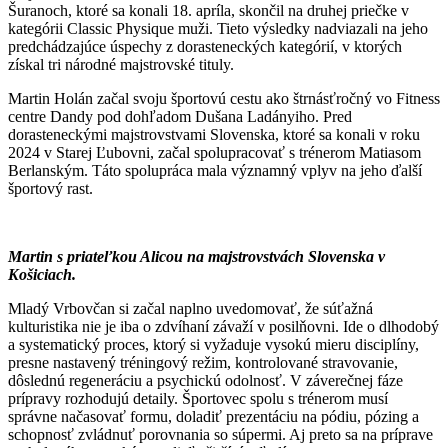
Šuranoch, ktoré sa konali 18. apríla, skončil na druhej priečke v
kategórii Classic Physique muži. Tieto výsledky nadviazali na jeho
predchádzajúce úspechy z dorasteneckých kategórií, v ktorých
získal tri národné majstrovské tituly.
Martin Holán začal svoju športovú cestu ako štrnásťročný vo Fitness
centre Dandy pod dohľadom Dušana Ladányiho. Pred
dorasteneckými majstrovstvami Slovenska, ktoré sa konali v roku
2024 v Starej Ľubovni, začal spolupracovať s trénerom Matiasom
Berlanským. Táto spolupráca mala významný vplyv na jeho ďalší
športový rast.
Martin s priateľkou Alicou na majstrovstvách Slovenska v
Košiciach.
Mladý Vrbovčan si začal naplno uvedomovať, že súťažná
kulturistika nie je iba o zdvíhaní závaží v posilňovni. Ide o dlhodobý
a systematický proces, ktorý si vyžaduje vysokú mieru disciplíny,
presne nastavený tréningový režim, kontrolované stravovanie,
dôslednú regeneráciu a psychickú odolnosť. V záverečnej fáze
prípravy rozhodujú detaily. Športovec spolu s trénerom musí
správne načasovať formu, doladiť prezentáciu na pódiu, pózing a
schopnosť zvládnuť porovnania so súpermi. Aj preto sa na príprave