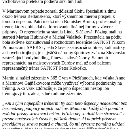
vrcholového pretekára podieľa širší tím ľudí.
V Martinovom prípade zohrali dôležitú úlohu špecialisti z tímu
okolo trénera Berlanského, ktorí významnou mierou prispeli k
tomuto úspechu. Patrí medzi nich Branislav Bruno, profesionálny
tréner, ktorý dohliadal na formovanie finálnej formy v závere
prípravy. O regeneráciu sa starala Linda Sičáková. Pózing mali na
starosti Marian Hubinský a Michal Valaštek. Prezentácia na pódiu
bola aktívne konzultovaná s rozhodcom federácie SAFKST Nikom
Primoracom. SAFKST, teda Slovenská asociácia fitnes, kulturistiky
a silového trojboja, je najväčší národný športový zväz na Slovensku
zastrešujúci bodybuilding, fitness a silové športy. Samotnú
reprezentáciu na majstrovstvách Európy mal už pod palcom
reprezentačný tréner SAFKST Peter Kokoško.
Martin si našiel zázemie v 365 Gym v Piešťanoch, kde vďaka Anne
a Martinovi Gajňákovcom môže využívať výborné podmienky na
tréning. Ako však zdôrazňuje, za jeho úspechmi nestojí iba
tréningový tím, ale aj silné rodinné zázemie.
„Ani s tými najlepšími trénermi by som tieto úspechy nedosiahol bez
bezmedznej podpory mojich rodičov. Mama mi každý deň pomáha
zvládať prísny stravovací režim. Vďaka nej sa dokážem stravovať v
presne nastavených časoch, päťkrát denne. Aj napriek prísnym
pravidlám je strava pestrá a chutná, čo mi výrazne pomáha udržať