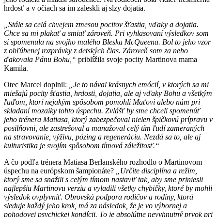
hrdosť a v očiach sa im zaleskli aj slzy dojatia.
„Stále sa celá chvejem zmesou pocitov šťastia, vďaky a dojatia.
Chce sa mi plakať a smiať zároveň. Pri vyhlasovaní výsledkov som
si spomenula na svojho malého Bleska McQueena. Bol to jeho vzor
z obľúbenej rozprávky z detských čias. Zároveň som za neho
ďakovala Pánu Bohu,“
priblížila svoje pocity Martinova mama
Kamila.
Otec Marcel doplnil:
„Je to nával krásnych emócií, v ktorých sa mi
miešajú pocity šťastia, hrdosti, dojatia, ale aj vďaky Bohu a všetkým
ľuďom, ktorí nejakým spôsobom pomohli Maťovi alebo nám pri
skladaní mozaiky tohto úspechu. Zvlášť by sme chceli spomenúť
jeho trénera Matiasa, ktorý zabezpečoval nielen špičkovú prípravu v
posilňovni, ale zastrešoval a manažoval celý tím ľudí zameraných
na stravovanie, výživu, pózing a regeneráciu. Nezdá sa to, ale aj
kulturistika je svojím spôsobom tímová záležitosť.“
A čo podľa trénera Matiasa Berlanského rozhodlo o Martinovom
úspechu na európskom šampionáte?
„Určite disciplína a režim,
ktorý sme sa snažili s celým tímom nastaviť tak, aby sme priniesli
najlepšiu Martinovu verziu a vyladili všetky chybičky, ktoré by mohli
výsledok ovplyvniť. Obrovská podpora rodičov a rodiny, ktorá
sleduje každý jeho krok, má za následok, že je vo výbornej a
pohodovej psychickej kondícii. To je absolútne nevyhnutný prvok pri