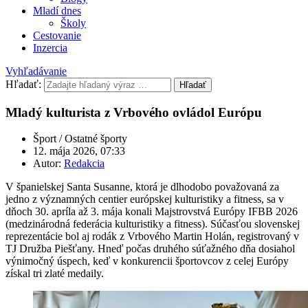
Mladí dnes
Školy
Cestovanie
Inzercia
Vyhľadávanie
Hľadať:
Hľadať
Mladý kulturista z Vrbového ovládol Európu
Šport / Ostatné športy
12. mája 2026, 07:33
Autor:
Redakcia
V španielskej Santa Susanne, ktorá je dlhodobo považovaná za
jedno z významných centier európskej kulturistiky a fitness, sa v
dňoch 30. apríla až 3. mája konali Majstrovstvá Európy IFBB 2026
(medzinárodná federácia kulturistiky a fitness). Súčasťou slovenskej
reprezentácie bol aj rodák z Vrbového Martin Holán, registrovaný v
TJ Družba Piešťany. Hneď počas druhého súťažného dňa dosiahol
výnimočný úspech, keď v konkurencii športovcov z celej Európy
získal tri zlaté medaily.