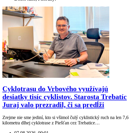
Cyklotrasu do Vrbového využívajú
desiatky tisíc cyklistov. Starosta Trebatíc
Juraj valo prezradil, či sa predĺži
Zrejme nie sme jediní, kto si všimol čulý cyklistický ruch na len 7,6
kilometra dlhej cyklotrase z Piešťan cez Trebatice…
07.08.2026, 00:01