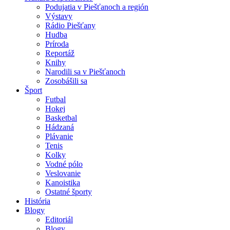
Podujatia v Piešťanoch a región
Výstavy
Rádio Piešťany
Hudba
Príroda
Reportáž
Knihy
Narodili sa v Piešťanoch
Zosobášili sa
Šport
Futbal
Hokej
Basketbal
Hádzaná
Plávanie
Tenis
Kolky
Vodné pólo
Veslovanie
Kanoistika
Ostatné športy
História
Blogy
Editoriál
Blogy