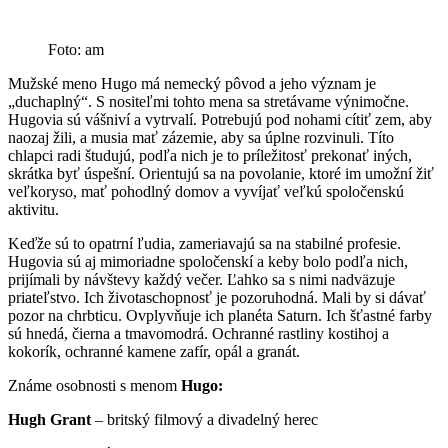
Foto: am
Mužské meno Hugo má nemecký pôvod a jeho význam je
„duchaplný“. S nositeľmi tohto mena sa stretávame výnimočne.
Hugovia sú vášniví a vytrvalí. Potrebujú pod nohami cítiť zem, aby
naozaj žili, a musia mať zázemie, aby sa úplne rozvinuli. Títo
chlapci radi študujú, podľa nich je to príležitosť prekonať iných,
skrátka byť úspešní. Orientujú sa na povolanie, ktoré im umožní žiť
veľkoryso, mať pohodlný domov a vyvíjať veľkú spoločenskú
aktivitu.
Keďže sú to opatrní ľudia, zameriavajú sa na stabilné profesie.
Hugovia sú aj mimoriadne spoločenskí a keby bolo podľa nich,
prijímali by návštevy každý večer. Ľahko sa s nimi nadväzuje
priateľstvo. Ich životaschopnosť je pozoruhodná. Mali by si dávať
pozor na chrbticu. Ovplyvňuje ich planéta Saturn. Ich šťastné farby
sú hnedá, čierna a tmavomodrá. Ochranné rastliny kostihoj a
kokorík, ochranné kamene zafír, opál a granát.
Známe osobnosti s menom
Hugo:
Hugh Grant
– britský filmový a divadelný herec