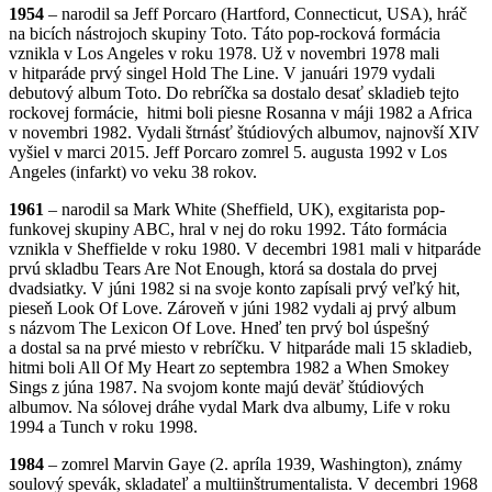
1954
– narodil sa Jeff Porcaro (Hartford, Connecticut, USA), hráč
na bicích nástrojoch skupiny Toto. Táto pop-rocková formácia
vznikla v Los Angeles v roku 1978. Už v novembri 1978 mali
v hitparáde prvý singel Hold The Line. V januári 1979 vydali
debutový album Toto. Do rebríčka sa dostalo desať skladieb tejto
rockovej formácie, hitmi boli piesne Rosanna v máji 1982 a Africa
v novembri 1982. Vydali štrnásť štúdiových albumov, najnovší XIV
vyšiel v marci 2015. Jeff Porcaro zomrel 5. augusta 1992 v Los
Angeles (infarkt) vo veku 38 rokov.
1961
– narodil sa Mark White (Sheffield, UK), exgitarista pop-
funkovej skupiny ABC, hral v nej do roku 1992. Táto formácia
vznikla v Sheffielde v roku 1980. V decembri 1981 mali v hitparáde
prvú skladbu Tears Are Not Enough, ktorá sa dostala do prvej
dvadsiatky. V júni 1982 si na svoje konto zapísali prvý veľký hit,
pieseň Look Of Love. Zároveň v júni 1982 vydali aj prvý album
s názvom The Lexicon Of Love. Hneď ten prvý bol úspešný
a dostal sa na prvé miesto v rebríčku. V hitparáde mali 15 skladieb,
hitmi boli All Of My Heart zo septembra 1982 a When Smokey
Sings z júna 1987. Na svojom konte majú deväť štúdiových
albumov. Na sólovej dráhe vydal Mark dva albumy, Life v roku
1994 a Tunch v roku 1998.
1984
– zomrel Marvin Gaye (2. apríla 1939, Washington), známy
soulový spevák, skladateľ a multiinštrumentalista. V decembri 1968