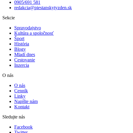
0905/691 581
redakcia@piestanskytyzden.sk
Sekcie
Spravodajstvo
Kultúra a spoločnosť
Šport
História
Blogy
Mladí dnes
Cestovanie
Inzercia
O nás
O nás
Cenník
Linky
Napíšte nám
Kontakt
Sledujte nás
Facebook
Twitter