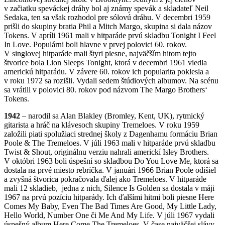
v začiatku speváckej dráhy bol aj známy spevák a skladateľ Neil
Sedaka, ten sa však rozhodol pre sólovú dráhu. V decembri 1959
prišli do skupiny bratia Phil a Mitch Margo, skupina si dala názov
Tokens. V apríli 1961 mali v hitparáde prvú skladbu Tonight I Feel
In Love. Populárni boli hlavne v prvej polovici 60. rokov.
V singlovej hitparáde mali štyri piesne, najväčším hitom tejto
štvorice bola Lion Sleeps Tonight, ktorá v decembri 1961 viedla
americkú hitparádu. V závere 60. rokov ich popularita poklesla a
v roku 1972 sa rozišli. Vydali sedem štúdiových albumov. Na scénu
sa vrátili v polovici 80. rokov pod názvom The Margo Brothers‘
Tokens.
1942
– narodil sa Alan Blakley (Bromley, Kent, UK), rytmický
gitarista a hráč na klávesoch skupiny Tremeloes. V roku 1959
založili piati spolužiaci strednej školy z Dagenhamu formáciu Brian
Poole & The Tremeloes. V júli 1963 mali v hitparáde prvú skladbu
Twist & Shout, originálnu verziu nahrali americkí Isley Brothers.
V októbri 1963 boli úspešní so skladbou Do You Love Me, ktorá sa
dostala na prvé miesto rebríčka. V januári 1966 Brian Poole odišiel
a zvyšná štvorica pokračovala ďalej ako Tremeloes. V hitparáde
mali 12 skladieb, jedna z nich, Silence Is Golden sa dostala v máji
1967 na prvú pozíciu hitparády. Ich ďalšími hitmi boli piesne Here
Comes My Baby, Even The Bad Times Are Good, My Little Lady,
Hello World, Number One či Me And My Life. V júli 1967 vydali
úspešný album Here Come The Tremeloes. V čase najväčšej slávy