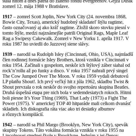
stala hitom a dnes patria do zlatého fondu evergreenov. Gejza Dusík
zomrel 12. mája 1988 v Bratislave.
1917
– zomrel Scott Joplin, New York City (24. novembra 1868,
Bowie City, Texas), americký hudobný skladateľ štýlu ragtime,
často označovaný aj ako kráľ ragtime. Zložil skoro stovku piesní v
tomto štýle, medzi najznámejšie patrili Original Rags, Maple Leaf
Rag a Swipesy Cakewalk. Zomrel v New Yorku 1. apríla 1917. V
roku 1987 ho uviedli do Jazzovej siene slávy.
1939
– narodil sa Rudolph Isley (Cincinnati, Ohio, USA), najmladší
člen rodinnej formácie Isley Brothers, ktorá vznikla v Cincinnati v
roku 1954. Začínali s gospelom, neskôr ich štýlový záber siahal od
rock’n’rollu až po funky a disco. V roku 1957 nahrali prvý singel
The Cow Jumped Over The Moon. V roku 1959 vydali debutovú
LP platňu Shout!. Ich prvý veľký hit z júla 1962, skladbu Twist &
Shout prevzala o rok neskôr do svojho repertoáru skupina Beatles.
Druhá úspešná etapa pre nich bola v sedemdesiatych rokoch. Hitmi
boli piesne It’s Your Thing (1969), That Lady (1973) a Fight The
Power (1975). V americkej TOP 40 hitparáde mali celkom dvanásť
skladieb. Ich diskografia ráta viac ako tri desiatky albumov
a rôznych kompilácií.
1942
– narodil sa Phil Margo (Brooklyn, New York City), spevák
skupiny Tokens. Táto vokálna formácia vznikla v roku 1955 na
Lincolnovej strednej škole v Brooklyne. Jedným z jej členov