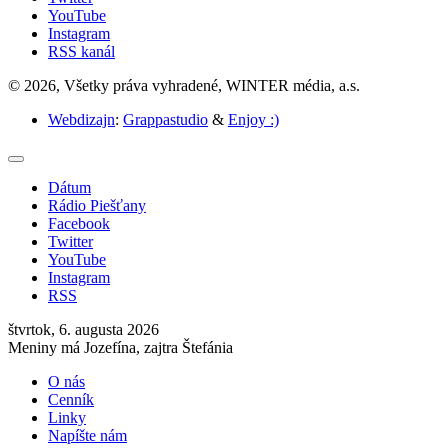
YouTube
Instagram
RSS kanál
© 2026, Všetky práva vyhradené, WINTER média, a.s.
Webdizajn
:
Grappastudio
&
Enjoy :)
Dátum
Rádio Piešťany
Facebook
Twitter
YouTube
Instagram
RSS
štvrtok, 6. augusta 2026
Meniny má Jozefína, zajtra Štefánia
O nás
Cenník
Linky
Napíšte nám