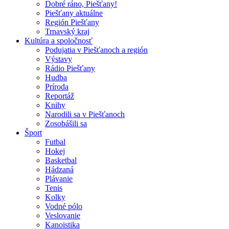
Dobré ráno, Piešťany!
Piešťany aktuálne
Región Piešťany
Trnavský kraj
Kultúra a spoločnosť
Podujatia v Piešťanoch a región
Výstavy
Rádio Piešťany
Hudba
Príroda
Reportáž
Knihy
Narodili sa v Piešťanoch
Zosobášili sa
Šport
Futbal
Hokej
Basketbal
Hádzaná
Plávanie
Tenis
Kolky
Vodné pólo
Veslovanie
Kanoistika