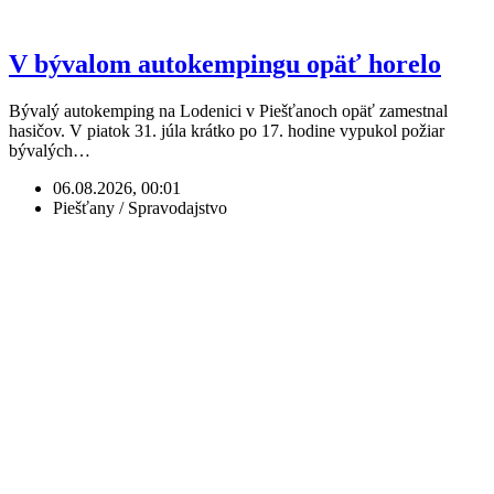
V bývalom autokempingu opäť horelo
Bývalý autokemping na Lodenici v Piešťanoch opäť zamestnal
hasičov. V piatok 31. júla krátko po 17. hodine vypukol požiar
bývalých…
06.08.2026, 00:01
Piešťany / Spravodajstvo