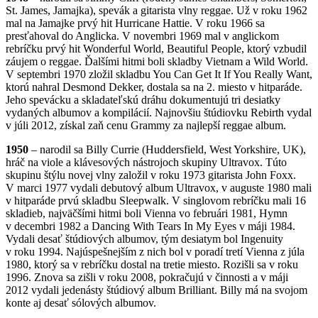
St. James, Jamajka), spevák a gitarista vlny reggae. Už v roku 1962
mal na Jamajke prvý hit Hurricane Hattie. V roku 1966 sa
presťahoval do Anglicka. V novembri 1969 mal v anglickom
rebríčku prvý hit Wonderful World, Beautiful People, ktorý vzbudil
záujem o reggae. Ďalšími hitmi boli skladby Vietnam a Wild World.
V septembri 1970 zložil skladbu You Can Get It If You Really Want,
ktorú nahral Desmond Dekker, dostala sa na 2. miesto v hitparáde.
Jeho spevácku a skladateľskú dráhu dokumentujú tri desiatky
vydaných albumov a kompilácií. Najnovšiu štúdiovku Rebirth vydal
v júli 2012, získal zaň cenu Grammy za najlepší reggae album.
1950
– narodil sa Billy Currie (Huddersfield, West Yorkshire, UK),
hráč na viole a klávesových nástrojoch skupiny Ultravox. Túto
skupinu štýlu novej vlny založil v roku 1973 gitarista John Foxx.
V marci 1977 vydali debutový album Ultravox, v auguste 1980 mali
v hitparáde prvú skladbu Sleepwalk. V singlovom rebríčku mali 16
skladieb, najväčšími hitmi boli Vienna vo februári 1981, Hymn
v decembri 1982 a Dancing With Tears In My Eyes v máji 1984.
Vydali desať štúdiových albumov, tým desiatym bol Ingenuity
v roku 1994. Najúspešnejším z nich bol v poradí tretí Vienna z júla
1980, ktorý sa v rebríčku dostal na tretie miesto. Rozišli sa v roku
1996. Znova sa zišli v roku 2008, pokračujú v činnosti a v máji
2012 vydali jedenásty štúdiový album Brilliant. Billy má na svojom
konte aj desať sólových albumov.