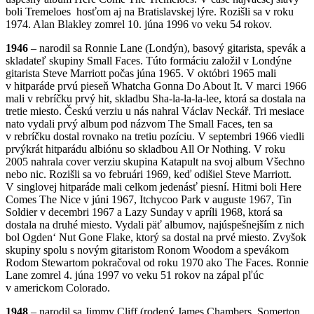
boli Tremeloes hosťom aj na Bratislavskej lýre. Rozišli sa v roku
1974. Alan Blakley zomrel 10. júna 1996 vo veku 54 rokov.
1946
– narodil sa Ronnie Lane (Londýn), basový gitarista, spevák a
skladateľ skupiny Small Faces. Túto formáciu založil v Londýne
gitarista Steve Marriott počas júna 1965. V októbri 1965 mali
v hitparáde prvú pieseň Whatcha Gonna Do About It. V marci 1966
mali v rebríčku prvý hit, skladbu Sha-la-la-la-lee, ktorá sa dostala na
tretie miesto. Českú verziu u nás nahral Václav Neckář. Tri mesiace
nato vydali prvý album pod názvom The Small Faces, ten sa
v rebríčku dostal rovnako na tretiu pozíciu. V septembri 1966 viedli
prvýkrát hitparádu albiónu so skladbou All Or Nothing. V roku
2005 nahrala cover verziu skupina Katapult na svoj album Všechno
nebo nic. Rozišli sa vo februári 1969, keď odišiel Steve Marriott.
V singlovej hitparáde mali celkom jedenásť piesní. Hitmi boli Here
Comes The Nice v júni 1967, Itchycoo Park v auguste 1967, Tin
Soldier v decembri 1967 a Lazy Sunday v apríli 1968, ktorá sa
dostala na druhé miesto. Vydali päť albumov, najúspešnejším z nich
bol Ogden‘ Nut Gone Flake, ktorý sa dostal na prvé miesto. Zvyšok
skupiny spolu s novým gitaristom Ronom Woodom a spevákom
Rodom Stewartom pokračoval od roku 1970 ako The Faces. Ronnie
Lane zomrel 4. júna 1997 vo veku 51 rokov na zápal pľúc
v americkom Colorado.
1948
– narodil sa Jimmy Cliff (rodený James Chambers, Somerton,