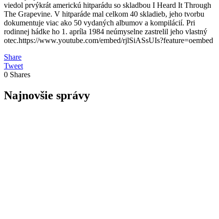
viedol prvýkrát americkú hitparádu so skladbou I Heard It Through
The Grapevine. V hitparáde mal celkom 40 skladieb, jeho tvorbu
dokumentuje viac ako 50 vydaných albumov a kompilácií. Pri
rodinnej hádke ho 1. apríla 1984 neúmyselne zastrelil jeho vlastný
otec.https://www.youtube.com/embed/rjlSiASsUIs?feature=oembed
Share
Tweet
0
Shares
Najnovšie správy