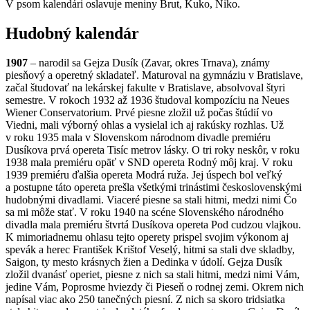
V psom kalendári oslavuje meniny Brut, Kuko, Niko.
Hudobný kalendár
1907
– narodil sa Gejza Dusík (Zavar, okres Trnava), známy
piesňový a operetný skladateľ. Maturoval na gymnáziu v Bratislave,
začal študovať na lekárskej fakulte v Bratislave, absolvoval štyri
semestre. V rokoch 1932 až 1936 študoval kompozíciu na Neues
Wiener Conservatorium. Prvé piesne zložil už počas štúdií vo
Viedni, mali výborný ohlas a vysielal ich aj rakúsky rozhlas. Už
v roku 1935 mala v Slovenskom národnom divadle premiéru
Dusíkova prvá opereta Tisíc metrov lásky. O tri roky neskôr, v roku
1938 mala premiéru opäť v SND opereta Rodný môj kraj. V roku
1939 premiéru ďalšia opereta Modrá ruža. Jej úspech bol veľký
a postupne táto opereta prešla všetkými trinástimi československými
hudobnými divadlami. Viaceré piesne sa stali hitmi, medzi nimi Čo
sa mi môže stať. V roku 1940 na scéne Slovenského národného
divadla mala premiéru štvrtá Dusíkova opereta Pod cudzou vlajkou.
K mimoriadnemu ohlasu tejto operety prispel svojim výkonom aj
spevák a herec František Krištof Veselý, hitmi sa stali dve skladby,
Saigon, ty mesto krásnych žien a Dedinka v údolí. Gejza Dusík
zložil dvanásť operiet, piesne z nich sa stali hitmi, medzi nimi Vám,
jedine Vám, Poprosme hviezdy či Pieseň o rodnej zemi. Okrem nich
napísal viac ako 250 tanečných piesní. Z nich sa skoro tridsiatka