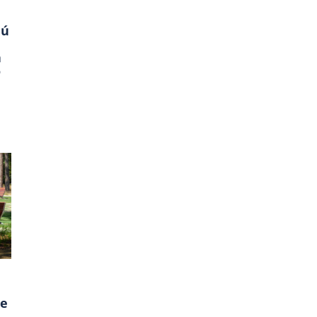
jú
a
o
je