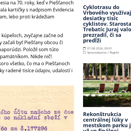
cesia na 70. roky, keď v Piešťanoch
Cyklotrasu do
vala kartičky s nadpisom Evidencia
Vrbového využíva
nam, lebo proti krádežiam
desiatky tisíc
cyklistov. Starost
.
Trebatíc Juraj val
prezradil, či sa
h kúpeľoch, zvyčajne začne od
predĺži
y začali byť Piešťany obcou či
 naporúdzi. Položil som túto
07.08.2026, 00:01
Spravodajstvo / Región
 pamätníkom. Nikde nič!
koro všetko, čo ma o Piešťanoch
 radené tisíce údajov, udalostí i
Rekonštrukcia
centrálnej lúky v
mestskom parku 
už vo finálnej