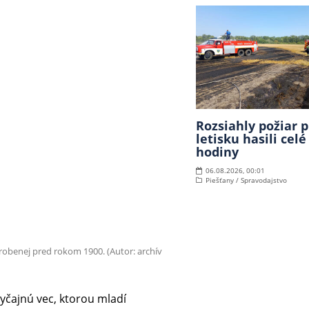
Rozsiahly požiar p
letisku hasili celé
hodiny
06.08.2026, 00:01
Piešťany / Spravodajstvo
robenej pred rokom 1900. (Autor: archív
čajnú vec, ktorou mladí