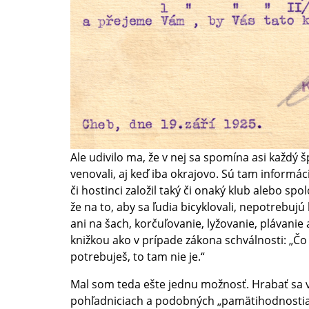
Ale udivilo ma, že v nej sa spomína asi každý 
venovali, aj keď iba okrajovo. Sú tam informá
či hostinci založil taký či onaký klub alebo spol
že na to, aby sa ľudia bicyklovali, nepotrebujú
ani na šach, korčuľovanie, lyžovanie, plávanie a
knižkou ako v prípade zákona schválnosti: „Čo 
potrebuješ, to tam nie je.“
Mal som teda ešte jednu možnosť. Hrabať sa v 
pohľadniciach a podobných „pamätihodnostia