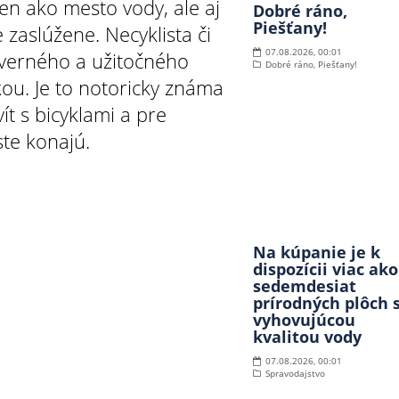
len ako mesto vody, ale aj
Dobré ráno,
Piešťany!
e zaslúžene. Necyklista či
07.08.2026, 00:01
ôverného a užitočného
Dobré ráno, Piešťany!
ou. Je to notoricky známa
t s bicyklami a pre
ste konajú.
Na kúpanie je k
dispozícii viac ako
sedemdesiat
prírodných plôch 
vyhovujúcou
kvalitou vody
07.08.2026, 00:01
Spravodajstvo