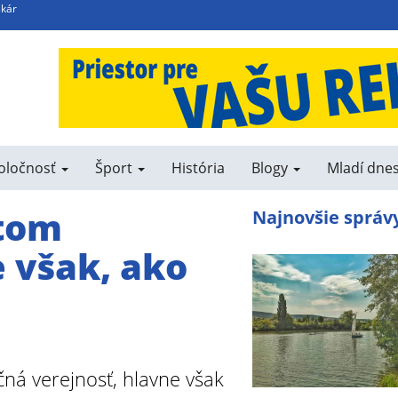
skár
poločnosť
Šport
História
Blogy
Mladí dne
stom
Najnovšie správ
e však, ako
čná verejnosť, hlavne však