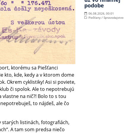
podobe
06.08.2026, 00:01
Piešťany / Spravodajstvo
šport, ktorému sa Piešťanci
cie kto, kde, kedy a v ktorom dome
ok. Okrem cyklistiky! Asi si poviete,
 klub či spolok. Ale to nepotrebujú
 vlastne na nič?! Bolo to s tou
nepotrebuješ, to nájdeš, ale čo
starých listinách, fotografiách,
ch“. A tam som predsa niečo