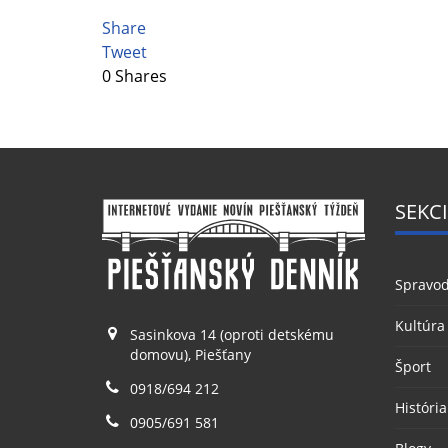
Share
Tweet
0
Shares
SEKCI
Spravod
Kultúra
Sasinkova 14 (oproti detskému
domovu), Piešťany
Šport
0918/694 212
História
0905/691 581