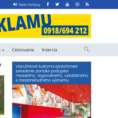
Facebook
Twitter
YouTube
Instagram
RSS
Rádio Piešťany
Feed
s
Cestovanie
Inzercia
Vyhľadávanie
y