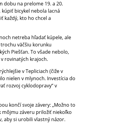
m dobu na prelome 19. a 20.
, kúpiť bicykel nebola lacná
iť každý, kto ho chcel a
noch netreba hľadať kúpele, ale
iť trochu väčšiu korunku
kých Piešťan. To všade nebolo,
 v rovinatých krajoch.
ýchlejšie v Tepliciach (čiže v
ilo nielen v mlynoch. Investícia do
vať rozvoj cyklodopravy“ v
ubou končí svoje závery: „Možno to
k môjmu záveru priložiť niekoľko
aby si urobili vlastný názor.