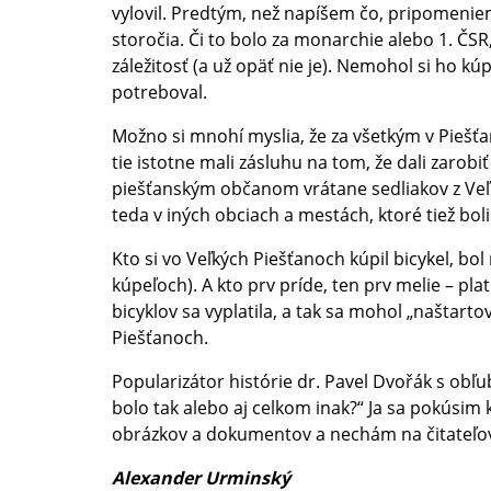
vylovil. Predtým, než napíšem čo, pripomenie
storočia. Či to bolo za monarchie alebo 1. ČSR
záležitosť (a už opäť nie je). Nemohol si ho kúp
potreboval.
Možno si mnohí myslia, že za všetkým v Piešťa
tie istotne mali zásluhu na tom, že dali zarob
piešťanským občanom vrátane sedliakov z Veľ
teda v iných obciach a mestách, ktoré tiež boli
Kto si vo Veľkých Piešťanoch kúpil bicykel, bol r
kúpeľoch). A kto prv príde, ten prv melie – plat
bicyklov sa vyplatila, a tak sa mohol „naštarto
Piešťanoch.
Popularizátor histórie dr. Pavel Dvořák s obľ
bolo tak alebo aj celkom inak?“ Ja sa pokúsim 
obrázkov a dokumentov a nechám na čitateľov, 
Alexander Urminský