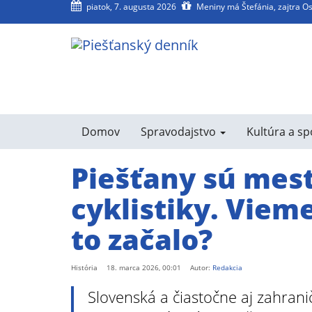
piatok, 7. augusta 2026
Meniny má Štefánia, zajtra O
agram
SS
Domov
Spravodajstvo
Kultúra a s
Piešťany sú me
cyklistiky. Viem
to začalo?
História
18. marca 2026, 00:01
Autor:
Redakcia
Slovenská a čiastočne aj zahrani