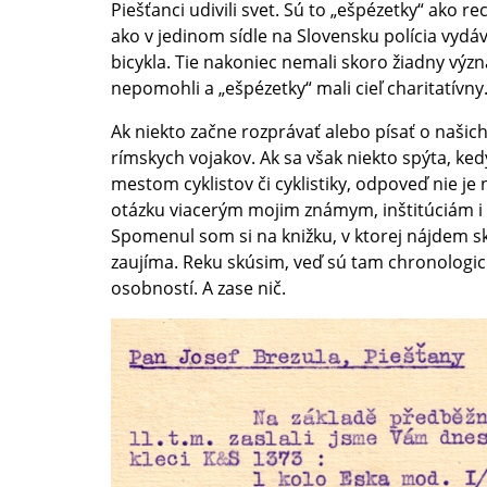
Piešťanci udivili svet. Sú to „ešpézetky“ ako re
ako v jedinom sídle na Slovensku polícia vydá
bicykla. Tie nakoniec nemali skoro žiadny výz
nepomohli a „ešpézetky“ mali cieľ charitatívny
Ak niekto začne rozprávať alebo písať o našic
rímskych vojakov. Ak sa však niekto spýta, ked
mestom cyklistov či cyklistiky, odpoveď nie je
otázku viacerým mojim známym, inštitúciám i
Spomenul som si na knižku, v ktorej nájdem s
zaujíma. Reku skúsim, veď sú tam chronologicky
osobností. A zase nič.