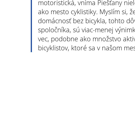
motoristická, vníma Piešťany nie
ako mesto cyklistiky. Myslím si, ž
domácnosť bez bicykla, tohto d
spoločníka, sú viac-menej výnimk
vec, podobne ako množstvo aktiví
bicyklistov, ktoré sa v našom me