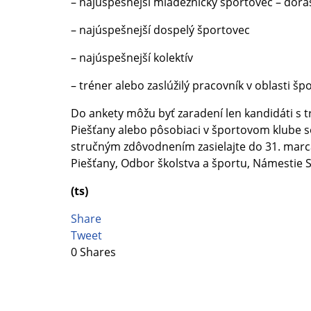
– najúspešnejší mládežnícky športovec – dora
– najúspešnejší dospelý športovec
– najúspešnejší kolektív
– tréner alebo zaslúžilý pracovník v oblasti šp
Do ankety môžu byť zaradení len kandidáti s
Piešťany alebo pôsobiaci v športovom klube s
stručným zdôvodnením zasielajte do 31. marc
Piešťany, Odbor školstva a športu, Námestie
(ts)
Share
Tweet
0
Shares