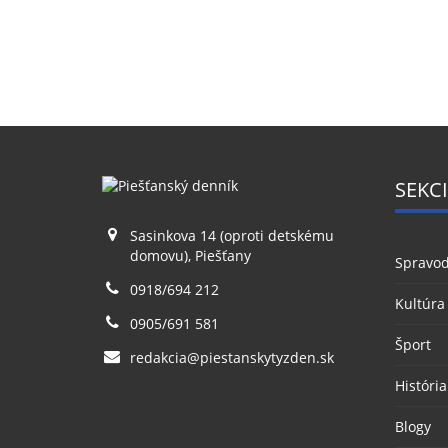
SEKCI
Sasinkova 14 (oproti detskému
domovu), Piešťany
Spravod
0918/694 212
Kultúra
0905/691 581
Šport
redakcia@piestanskytyzden.sk
História
Blogy