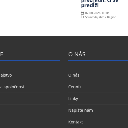
predĺži
07.08.2026, 00:01
Spravodajstvo / Región
E
O NÁS
ajstvo
O nás
 a spoločnosť
Cenník
Linky
Napíšte nám
Kontakt