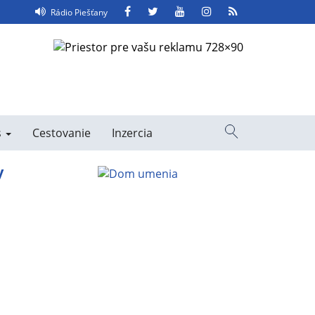
Facebook
Twitter
YouTube
Instagram
RSS
Rádio Piešťany
Feed
s
Cestovanie
Inzercia
Vyhľadávanie
y