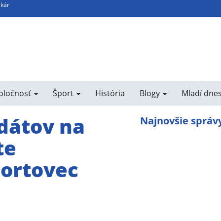
skár
poločnosť
Šport
História
Blogy
Mladí dne
dátov na
Najnovšie správ
te
portovec