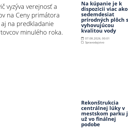
Na kúpanie je k
ič vyzýva verejnosť a
dispozícii viac ako
hov na Ceny primátora
sedemdesiat
prírodných plôch 
 aj na predkladanie
vyhovujúcou
kvalitou vody
rtovcov minulého roka.
07.08.2026, 00:01
Spravodajstvo
Rekonštrukcia
centrálnej lúky v
mestskom parku 
už vo finálnej
podobe