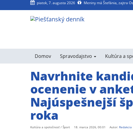
piatok, 7. augusta 2026
Meniny má Štefánia, zajtra O
agram
SS
Domov
Spravodajstvo
Kultúra a s
Navrhnite kandi
ocenenie v anke
Najúspešnejší š
roka
Kultúra a spoločnosť / Šport
18. marca 2026, 00:01
Autor:
Redakcia