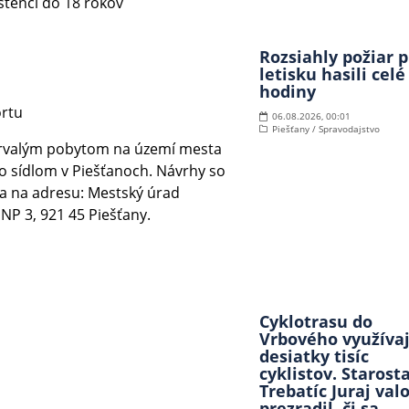
stenci do 18 rokov
Rozsiahly požiar p
letisku hasili celé
hodiny
ortu
06.08.2026, 00:01
Piešťany / Spravodajstvo
 trvalým pobytom na území mesta
o sídlom v Piešťanoch. Návrhy so
a na adresu: Mestský úrad
 SNP 3, 921 45 Piešťany.
Cyklotrasu do
Vrbového využíva
desiatky tisíc
cyklistov. Starost
Trebatíc Juraj val
prezradil, či sa