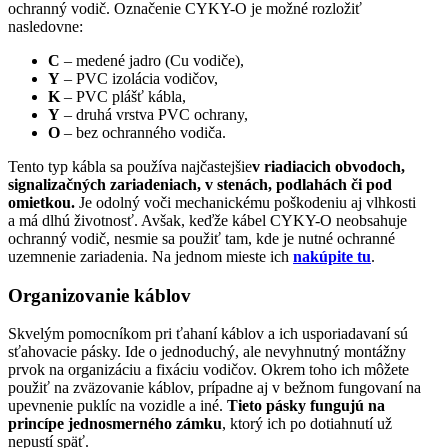
ochranný vodič. Označenie CYKY-O je možné rozložiť
nasledovne:
C
– medené jadro (Cu vodiče),
Y
– PVC izolácia vodičov,
K
– PVC plášť kábla,
Y
– druhá vrstva PVC ochrany,
O
– bez ochranného vodiča.
Tento typ kábla sa používa najčastejšie
v riadiacich obvodoch,
signalizačných zariadeniach, v stenách, podlahách či pod
omietkou.
Je odolný voči mechanickému poškodeniu aj vlhkosti
a má dlhú životnosť. Avšak, keďže kábel CYKY-O neobsahuje
ochranný vodič, nesmie sa použiť tam, kde je nutné ochranné
uzemnenie zariadenia. Na jednom mieste ich
nakúpite tu
.
Organizovanie káblov
Skvelým pomocníkom pri ťahaní káblov a ich usporiadavaní sú
sťahovacie pásky. Ide o jednoduchý, ale nevyhnutný montážny
prvok na organizáciu a fixáciu vodičov. Okrem toho ich môžete
použiť na zväzovanie káblov, prípadne aj v bežnom fungovaní na
upevnenie puklíc na vozidle a iné.
Tieto pásky fungujú na
princípe jednosmern
ého zámku
, ktorý ich po dotiahnutí už
nepustí späť.