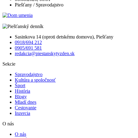
Piešťany / Spravodajstvo
Sasinkova 14 (oproti detskému domovu), Piešťany
0918/694 212
0905/691 581
redakcia@piestanskytyzden.sk
Sekcie
Spravodajstvo
Kultúra a spoločnosť
Šport
História
Blogy
Mladí dnes
Cestovanie
Inzercia
O nás
O nás