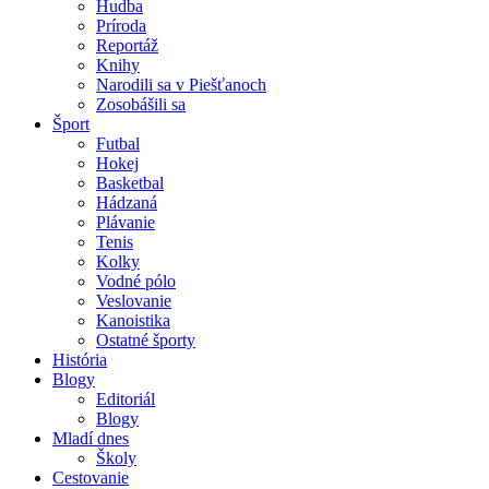
Hudba
Príroda
Reportáž
Knihy
Narodili sa v Piešťanoch
Zosobášili sa
Šport
Futbal
Hokej
Basketbal
Hádzaná
Plávanie
Tenis
Kolky
Vodné pólo
Veslovanie
Kanoistika
Ostatné športy
História
Blogy
Editoriál
Blogy
Mladí dnes
Školy
Cestovanie