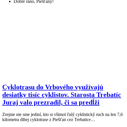
Dobré ráno, Piešťany!
Cyklotrasu do Vrbového využívajú
desiatky tisíc cyklistov. Starosta Trebatíc
Juraj valo prezradil, či sa predĺži
Zrejme nie sme jediní, kto si všimol čulý cyklistický ruch na len 7,6
kilometra dlhej cyklotrase z Piešťan cez Trebatice…