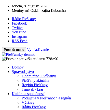
sobota, 8. augusta 2026
Meniny má Oskár, zajtra Ľubomíra
Rádio Piešťany
Facebook
Twitter
YouTube
Instagram
RSS Feed
Vyhľadávanie
Prepnúť menu
Domov
Spravodajstvo
Dobré ráno, Piešťany!
Piešťany aktuálne
Región Piešťany
Trnavský kraj
Kultúra a spoločnosť
Podujatia v Piešťanoch a región
Výstavy
Rádio Piešťany