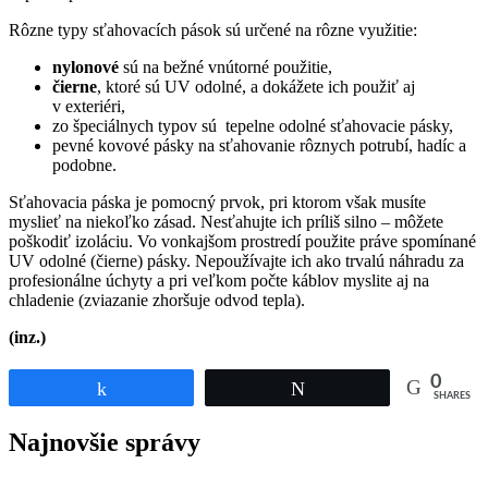
Rôzne typy sťahovacích pások sú určené na rôzne využitie:
nylonov
é
sú na bežné vnútorné použitie,
č
ierne
, ktoré sú UV odolné, a dokážete ich použiť aj
v exteriéri,
zo špeciálnych typov sú tepelne odolné sťahovacie pásky,
pevné kovové pásky na sťahovanie rôznych potrubí, hadíc a
podobne.
Sťahovacia páska je pomocný prvok, pri ktorom však musíte
myslieť na niekoľko zásad. Nesťahujte ich príliš silno – môžete
poškodiť izoláciu. Vo vonkajšom prostredí použite práve spomínané
UV odolné (čierne) pásky. Nepoužívajte ich ako trvalú náhradu za
profesionálne úchyty a pri veľkom počte káblov myslite aj na
chladenie (zviazanie zhoršuje odvod tepla).
(inz.)
0
Share
Tweet
SHARES
Najnovšie správy