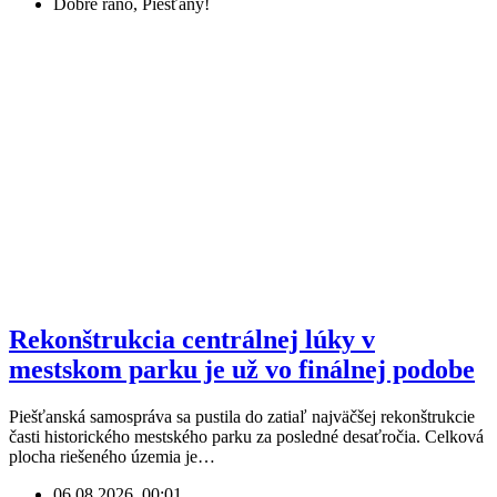
Dobré ráno, Piešťany!
Rekonštrukcia centrálnej lúky v
mestskom parku je už vo finálnej podobe
Piešťanská samospráva sa pustila do zatiaľ najväčšej rekonštrukcie
časti historického mestského parku za posledné desaťročia. Celková
plocha riešeného územia je…
06.08.2026, 00:01