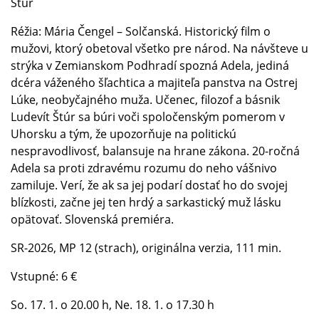
Štúr
Réžia: Mária Čengel – Solčanská. Historický film o
mužovi, ktorý obetoval všetko pre národ. Na návšteve u
strýka v Zemianskom Podhradí spozná Adela, jediná
dcéra váženého šľachtica a majiteľa panstva na Ostrej
Lúke, neobyčajného muža. Učenec, filozof a básnik
Ludevít Štúr sa búri voči spoločenským pomerom v
Uhorsku a tým, že upozorňuje na politickú
nespravodlivosť, balansuje na hrane zákona. 20-ročná
Adela sa proti zdravému rozumu do neho vášnivo
zamiluje. Verí, že ak sa jej podarí dostať ho do svojej
blízkosti, začne jej ten hrdý a sarkastický muž lásku
opätovať. Slovenská premiéra.
SR-2026, MP 12 (strach), originálna verzia, 111 min.
Vstupné: 6 €
So. 17. 1. o 20.00 h, Ne. 18. 1. o 17.30 h