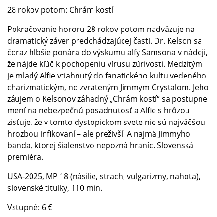
28 rokov potom: Chrám kostí
Pokračovanie hororu 28 rokov potom nadväzuje na
dramatický záver predchádzajúcej časti. Dr. Kelson sa
čoraz hlbšie ponára do výskumu alfy Samsona v nádeji,
že nájde kľúč k pochopeniu vírusu zúrivosti. Medzitým
je mladý Alfie vtiahnutý do fanatického kultu vedeného
charizmatickým, no zvráteným Jimmym Crystalom. Jeho
záujem o Kelsonov záhadný „Chrám kostí“ sa postupne
mení na nebezpečnú posadnutosť a Alfie s hrôzou
zisťuje, že v tomto dystopickom svete nie sú najväčšou
hrozbou infikovaní – ale preživší. A najmä Jimmyho
banda, ktorej šialenstvo nepozná hraníc. Slovenská
premiéra.
USA-2025, MP 18 (násilie, strach, vulgarizmy, nahota),
slovenské titulky, 110 min.
Vstupné: 6 €