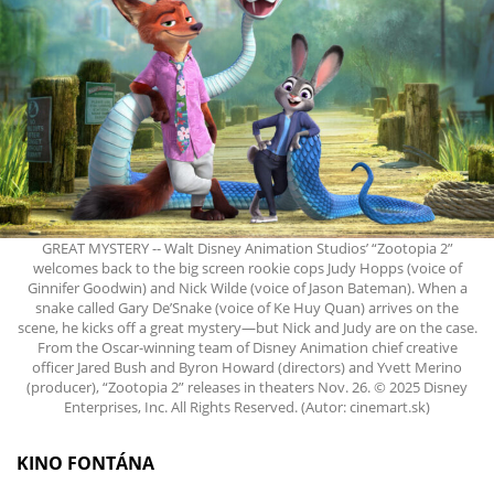
GREAT MYSTERY -- Walt Disney Animation Studios’ “Zootopia 2”
welcomes back to the big screen rookie cops Judy Hopps (voice of
Ginnifer Goodwin) and Nick Wilde (voice of Jason Bateman). When a
snake called Gary De’Snake (voice of Ke Huy Quan) arrives on the
scene, he kicks off a great mystery—but Nick and Judy are on the case.
From the Oscar-winning team of Disney Animation chief creative
officer Jared Bush and Byron Howard (directors) and Yvett Merino
(producer), “Zootopia 2” releases in theaters Nov. 26. © 2025 Disney
Enterprises, Inc. All Rights Reserved. (Autor: cinemart.sk)
KINO FONTÁNA