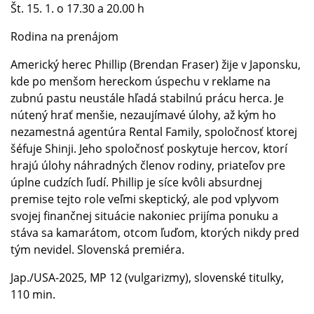
Št. 15. 1. o 17.30 a 20.00 h
Rodina na prenájom
Americký herec Phillip (Brendan Fraser) žije v Japonsku,
kde po menšom hereckom úspechu v reklame na
zubnú pastu neustále hľadá stabilnú prácu herca. Je
nútený hrať menšie, nezaujímavé úlohy, až kým ho
nezamestná agentúra Rental Family, spoločnosť ktorej
šéfuje Shinji. Jeho spoločnosť poskytuje hercov, ktorí
hrajú úlohy náhradných členov rodiny, priateľov pre
úplne cudzích ľudí. Phillip je síce kvôli absurdnej
premise tejto role veľmi skeptický, ale pod vplyvom
svojej finančnej situácie nakoniec prijíma ponuku a
stáva sa kamarátom, otcom ľuďom, ktorých nikdy pred
tým nevidel. Slovenská premiéra.
Jap./USA-2025, MP 12 (vulgarizmy), slovenské titulky,
110 min.