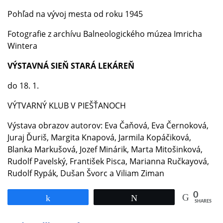
Pohľad na vývoj mesta od roku 1945
Fotografie z archívu Balneologického múzea Imricha
Wintera
VÝSTAVNÁ SIEŇ STARÁ LEKÁREŇ
do 18. 1.
VÝTVARNÝ KLUB V PIEŠŤANOCH
Výstava obrazov autorov: Eva Čaňová, Eva Černoková,
Juraj Ďuriš, Margita Knapová, Jarmila Kopáčiková,
Blanka Markušová, Jozef Minárik, Marta Mitošinková,
Rudolf Pavelský, František Pisca, Marianna Ručkayová,
Rudolf Rypák, Dušan Švorc a Viliam Ziman
0
Share
Tweet
SHARES