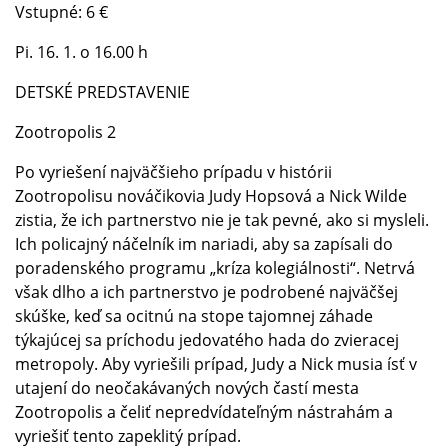
Vstupné: 6 €
Pi. 16. 1. o 16.00 h
DETSKÉ PREDSTAVENIE
Zootropolis 2
Po vyriešení najväčšieho prípadu v histórii
Zootropolisu nováčikovia Judy Hopsová a Nick Wilde
zistia, že ich partnerstvo nie je tak pevné, ako si mysleli.
Ich policajný náčelník im nariadi, aby sa zapísali do
poradenského programu „kríza kolegiálnosti“. Netrvá
však dlho a ich partnerstvo je podrobené najväčšej
skúške, keď sa ocitnú na stope tajomnej záhade
týkajúcej sa príchodu jedovatého hada do zvieracej
metropoly. Aby vyriešili prípad, Judy a Nick musia ísť v
utajení do neočakávaných nových častí mesta
Zootropolis a čeliť nepredvídateľným nástrahám a
vyriešiť tento zapeklitý prípad.