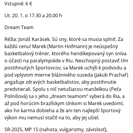
Vstupné: 6 €
Ut. 20. 1. o 17.30 a 20.00 h
Dream Team
Réžia: Jonáš Karásek. Sú sny, ktoré sa musia splniť. Za
každú cenu! Marek (Martin Hofmann) je neúspešný
basketbalový tréner, ktorého hendikepovaný syn sníva
o účasti na paralympiáde v Riu. Neschopný postaviť tím
postihnutých športovcov, sa Marek uchýli k podvodu a
pod vplyvom mierne bláznivého suseda (Jakub Prachař)
angažuje zdravých basketbalistov, aby postihnutie
predstierali. Spolu s nič netušiacou manželkou (Peťa
Polnišová) sa s jeho „dream teamom“ vyberá do Ria, a
až pod horúcim brazílskym slnkom si Marek uvedomí,
ako ho karma dobieha a že ani ten najlepší športový
výkon mu nemusí stačiť na to, aby jej ušiel.
SR-2025, MP 15 (nahota, vulgarizmy, závislosť),