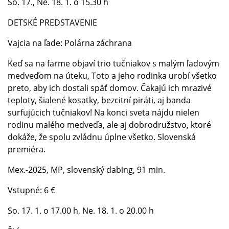
So. 17., Ne. 18. 1. o 15.30 h
DETSKÉ PREDSTAVENIE
Vajcia na ľade: Polárna záchrana
Keď sa na farme objaví trio tučniakov s malým ľadovým
medveďom na úteku, Toto a jeho rodinka urobí všetko
preto, aby ich dostali späť domov. Čakajú ich mrazivé
teploty, šialené kosatky, bezcitní piráti, aj banda
surfujúcich tučniakov! Na konci sveta nájdu nielen
rodinu malého medveďa, ale aj dobrodružstvo, ktoré
dokáže, že spolu zvládnu úplne všetko. Slovenská
premiéra.
Mex.-2025, MP, slovenský dabing, 91 min.
Vstupné: 6 €
So. 17. 1. o 17.00 h, Ne. 18. 1. o 20.00 h