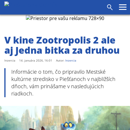
agram
SS
Pr
Vyhľadáv
me
V kine Zootropolis 2 ale
aj Jedna bitka za druhou
Inzercia
14. januára 2026, 16:01
Autor:
Inzercia
Informácie o tom, čo pripravilo Mestské
kultúrne stredisko v Piešťanoch v najbližších
dňoch, vám prinášame v nasledujúcich
riadkoch.