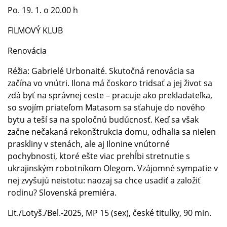
Po. 19. 1. o 20.00 h
FILMOVÝ KLUB
Renovácia
Réžia: Gabrielé Urbonaité. Skutočná renovácia sa
začína vo vnútri. Ilona má čoskoro tridsať a jej život sa
zdá byť na správnej ceste – pracuje ako prekladateľka,
so svojím priateľom Matasom sa sťahuje do nového
bytu a teší sa na spoločnú budúcnosť. Keď sa však
začne nečakaná rekonštrukcia domu, odhalia sa nielen
praskliny v stenách, ale aj Ilonine vnútorné
pochybnosti, ktoré ešte viac prehĺbi stretnutie s
ukrajinským robotníkom Olegom. Vzájomné sympatie v
nej zvyšujú neistotu: naozaj sa chce usadiť a založiť
rodinu? Slovenská premiéra.
Lit./Lotyš./Bel.-2025, MP 15 (sex), české titulky, 90 min.