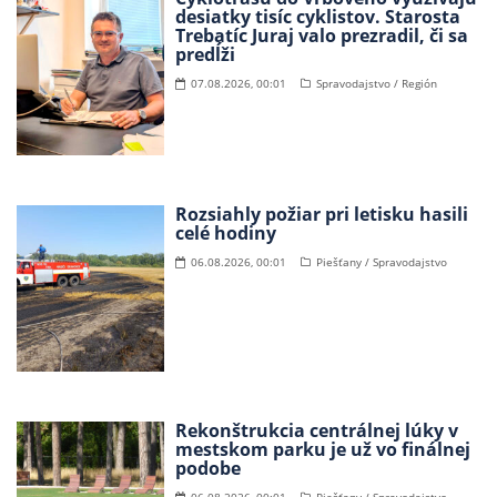
desiatky tisíc cyklistov. Starosta
Trebatíc Juraj valo prezradil, či sa
predĺži
07.08.2026, 00:01
Spravodajstvo / Región
Rozsiahly požiar pri letisku hasili
celé hodiny
06.08.2026, 00:01
Piešťany / Spravodajstvo
Rekonštrukcia centrálnej lúky v
mestskom parku je už vo finálnej
podobe
06.08.2026, 00:01
Piešťany / Spravodajstvo