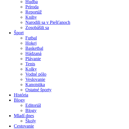
Hudba
Príroda
Reportáž
Knihy
Narodili sa v Piešťanoch
Zosobášili sa
Šport
Futbal
Hokej
Basketbal
Hádzaná
Plávanie
Tenis
Kolky
Vodné pólo
Veslovanie
Kanoistika
Ostatné športy
História
Blogy
Editoriál
Blogy
Mladí dnes
Školy
Cestovanie