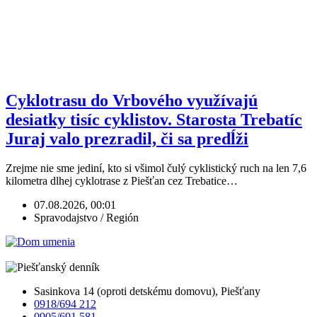
Cyklotrasu do Vrbového využívajú
desiatky tisíc cyklistov. Starosta Trebatíc
Juraj valo prezradil, či sa predĺži
Zrejme nie sme jediní, kto si všimol čulý cyklistický ruch na len 7,6
kilometra dlhej cyklotrase z Piešťan cez Trebatice…
07.08.2026, 00:01
Spravodajstvo / Región
Sasinkova 14 (oproti detskému domovu), Piešťany
0918/694 212
0905/691 581