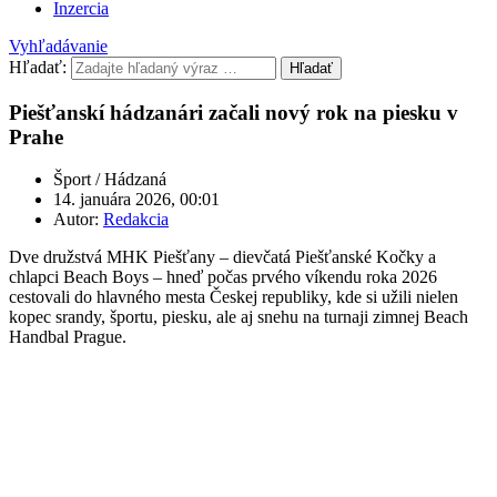
Inzercia
Vyhľadávanie
Hľadať:
Hľadať
Piešťanskí hádzanári začali nový rok na piesku v
Prahe
Šport / Hádzaná
14. januára 2026, 00:01
Autor:
Redakcia
Dve družstvá MHK Piešťany – dievčatá Piešťanské Kočky a
chlapci Beach Boys – hneď počas prvého víkendu roka 2026
cestovali do hlavného mesta Českej republiky, kde si užili nielen
kopec srandy, športu, piesku, ale aj snehu na turnaji zimnej Beach
Handbal Prague.