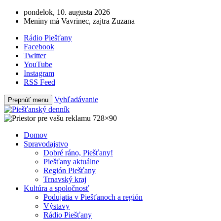
pondelok, 10. augusta 2026
Meniny má Vavrinec, zajtra Zuzana
Rádio Piešťany
Facebook
Twitter
YouTube
Instagram
RSS Feed
Vyhľadávanie
Prepnúť menu
Domov
Spravodajstvo
Dobré ráno, Piešťany!
Piešťany aktuálne
Región Piešťany
Trnavský kraj
Kultúra a spoločnosť
Podujatia v Piešťanoch a región
Výstavy
Rádio Piešťany