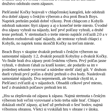
družstvo odohralo osem zápasov.
Piešťanské Kočky bojovali v chlapčenskej kategórii, kde odohrali
dva dobré zápasy s českým výberom a dva proti Beach Boys.
Napriek prehrám podali dobré výkony. Proti chlapcom z Kobylís
odohrali nakoniec štyri zápasy a aj o konečné tretie miesto. Úvodné
dva zápasy vyhrali na nájazdy, keď prvé polčasy vyhrali, a druhé
tesne prehrali. V stretnutiach o tretie miesto najskôr zvíťazili 2:0 a v
druhom rozhodovali opäť nájazdy, ale tentoraz vyhrali chlapci z
Kobylís, no napriek tomu skončili Kočky na treťom mieste.
Beach Boys v skupine dvakrát prehrali s českým výberom na
samostatné nájazdy 1:2, dvakrát porazili Kobylisy a dvakrát Kočky.
Vo finále hrali dva zápasy proti českému výberu. Prvý polčas jasne
vyhrali, v druhom ťahali za kratší koniec, ale podarilo sa im v
poslednej sekunde vyrovnať a následne streliť zlatý gól. V druhom
dueli vyhrali prvý polčas a druhý prehrali o dva body. Nasledovali
samostatné nájazdy. Dva nepremenili, ale brankár chytil tri, a
Piešťanci zvíťazili aj v nájazdoch. Obsadili celkové prvé miesto,
keď z dvanástich polčasov prehrali len tri.
„Hra sa zlepšovala od zápasu k zápasu. Najmä stretnutia s českým
výberom boli veľmi vyrovnané a bolo treba stále hrať. Chlapci
dokázali otočiť zápasy, aj keď už prehrávali o šesť bodov, najmä
výbornou obranou. Všetci si vyskúšali hru v obrane i v útoku.