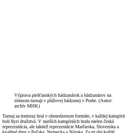
Výprava piešťanských hádzanárok a hádzanárov na
zimnom turnaji v plážovej hádzanej v Prahe. (Autor:
archív MHK)
Turnaj sa tentoraz hral v obmedzenom formáte, v každej kategórii
boli štyri družstvá. V starších kategóriách hrala nielen česká
reprezentácia, ale taktiež reprezentácie Maďarska, Slovenska a
kvalitné tímy z Poľska, Nemecka a Nórska. Za tri dni každé