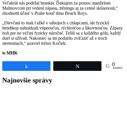
Veľakrát nás podržal brankár. Ďakujem za pomoc manželom
Malinovcom pri vedení zápasu, tréningu aj za cenné skúsenosti,“
zhodnotil účasť v Prahe kouč tímu Beach Boys.
„Dievčatá to mali ťažké v súbojoch s chlapcami, ale fyzický
hendikep nahrádzali vtipnosťou, rýchlosťou a šikovnosťou. Zápasy
boli pre ne veľmi fyzicky náročné. Tešili sa z každého gólu, každý
duel si užívali. Nakoniec sa im podarilo zvíťaziť až v troch
stretnutiach,“ uzavrel tréner Kočiek.
ts MHK
0
Share
Tweet
SHARES
Najnovšie správy