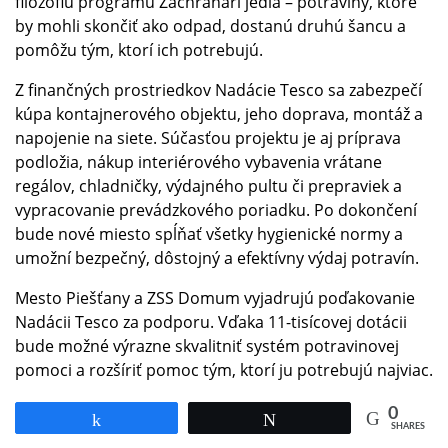
filozofiu programu Záchranári jedla – potraviny, ktoré
by mohli skončiť ako odpad, dostanú druhú šancu a
pomôžu tým, ktorí ich potrebujú.
Z finančných prostriedkov Nadácie Tesco sa zabezpečí
kúpa kontajnerového objektu, jeho doprava, montáž a
napojenie na siete. Súčasťou projektu je aj príprava
podložia, nákup interiérového vybavenia vrátane
regálov, chladničky, výdajného pultu či prepraviek a
vypracovanie prevádzkového poriadku. Po dokončení
bude nové miesto spĺňať všetky hygienické normy a
umožní bezpečný, dôstojný a efektívny výdaj potravín.
Mesto Piešťany a ZSS Domum vyjadrujú poďakovanie
Nadácii Tesco za podporu. Vďaka 11-tisícovej dotácii
bude možné výrazne skvalitniť systém potravinovej
pomoci a rozšíriť pomoc tým, ktorí ju potrebujú najviac.
0
Share
Tweet
SHARES