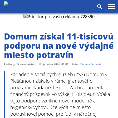
Pr
Vyhľadáv
me
Domum získal 11-tisícovú
podporu na nové výdajné
miesto potravín
Piešťany / Spravodajstvo
12. januára 2026, 00:01
Autor:
Daniela Serišová
Zariadenie sociálnych služieb (ZSS) Domum v
Piešťanoch získalo v rámci grantového
programu Nadácie Tesco – Záchranári jedla –
finančný príspevok vo výške 11-tisíc eur. Vďaka
tejto podpore vznikne nové, moderné a
hygienicky vyhovujúce výdajné miesto
potravinovej pomoci pre ľudí v náročnej