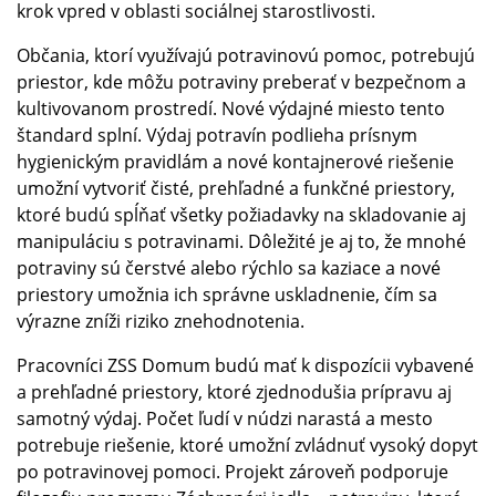
krok vpred v oblasti sociálnej starostlivosti.
Občania, ktorí využívajú potravinovú pomoc, potrebujú
priestor, kde môžu potraviny preberať v bezpečnom a
kultivovanom prostredí. Nové výdajné miesto tento
štandard splní. Výdaj potravín podlieha prísnym
hygienickým pravidlám a nové kontajnerové riešenie
umožní vytvoriť čisté, prehľadné a funkčné priestory,
ktoré budú spĺňať všetky požiadavky na skladovanie aj
manipuláciu s potravinami. Dôležité je aj to, že mnohé
potraviny sú čerstvé alebo rýchlo sa kaziace a nové
priestory umožnia ich správne uskladnenie, čím sa
výrazne zníži riziko znehodnotenia.
Pracovníci ZSS Domum budú mať k dispozícii vybavené
a prehľadné priestory, ktoré zjednodušia prípravu aj
samotný výdaj. Počet ľudí v núdzi narastá a mesto
potrebuje riešenie, ktoré umožní zvládnuť vysoký dopyt
po potravinovej pomoci. Projekt zároveň podporuje