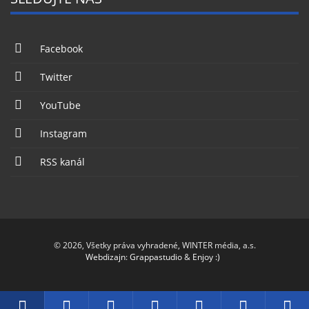
Facebook
Twitter
YouTube
Instagram
RSS kanál
© 2026, Všetky práva vyhradené, WINTER média, a.s.
Webdizajn
:
Grappastudio
&
Enjoy :)
Dátum
Rádio
Facebook
Twitter
YouTube
Instagr
RS