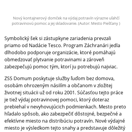
Nový kontajnerový domček na výdaj potravín výrazne uľahčí
potravinovú pomoc a jej skladovanie. (Autor: Mesto Piešťany )
Symbolický šek si zástupkyne zariadenia prevzali
priamo od Nadácie Tesco. Program Záchranári jedla
dlhodobo podporuje organizácie, ktoré pomáhajú
obmedzovať plytvanie potravinami a zároveň
zabezpečujú pomoc tým, ktorí ju potrebujú najviac.
ZSS Domum poskytuje služby ľuďom bez domova,
osobám ohrozeným násilím a občanom v zložitej
životnej situácii už od roku 2001. Súčasťou tejto práce
je tiež výdaj potravinovej pomoci, ktorý doteraz
prebiehal v nevyhovujúcich podmienkach. Mesto preto
hľadalo spôsob, ako zabezpečiť dôstojné, bezpečné a
efektívne miesto na distribúciu potravín. Nové výdajné
miesto je výsledkom tejto snahy a predstavuje dôležitý