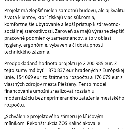
Projekt má zlepšiť nielen samotnú budovu, ale aj kvalitu
života klientov, ktorí získajú viac súkromia,
komfortnejšie ubytovanie a lepší prístup k zdravotno-
sociálnej starostlivosti. Zároveň sa majú výrazne zlepšiť
pracovné podmienky zamestnancov, a to v oblasti
hygieny, ergonómie, vybavenia či dostupnosti
technického zázemia.
Predpokladaná hodnota projektu je 2 200 985 eur. Z
tejto sumy má byť 1 870 837 eur hradených z Európskej
únie, 154 069 eur zo štátneho rozpočtu a 176 079 eur z
vlastných zdrojov mesta Piešťany. Tento model
financovania umožní zrealizovať rozsiahlu
modernizáciu bez neprimeraného zaťaženia mestského
rozpočtu.
„Schválenie projektového zámeru je kľúčovým
míľnikom. Rekonštrukcia ZOS Kalinčiakova je