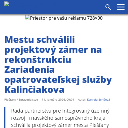
Pr
Vyhľadáv
me
Mestu schválili
projektový zámer na
rekonštrukciu
Zariadenia
opatrovateľskej služby
Kalinčiakova
Piešťany / Spravodajstvo
11. januára 2026, 00:01
Autor:
Daniela Serišová
Rada partnerstva pre Integrovaný územný
rozvoj Trnavského samosprávneho kraja
schválila projektový zámer mesta Piešťany