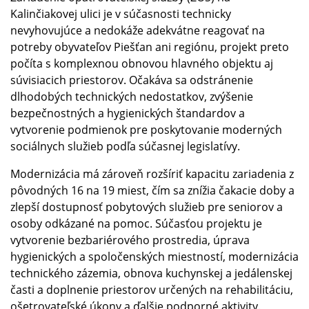
Kalinčiakovej ulici je v súčasnosti technicky
nevyhovujúce a nedokáže adekvátne reagovať na
potreby obyvateľov Piešťan ani regiónu, projekt preto
počíta s komplexnou obnovou hlavného objektu aj
súvisiacich priestorov. Očakáva sa odstránenie
dlhodobých technických nedostatkov, zvýšenie
bezpečnostných a hygienických štandardov a
vytvorenie podmienok pre poskytovanie moderných
sociálnych služieb podľa súčasnej legislatívy.
Modernizácia má zároveň rozšíriť kapacitu zariadenia z
pôvodných 16 na 19 miest, čím sa znížia čakacie doby a
zlepší dostupnosť pobytových služieb pre seniorov a
osoby odkázané na pomoc. Súčasťou projektu je
vytvorenie bezbariérového prostredia, úprava
hygienických a spoločenských miestností, modernizácia
technického zázemia, obnova kuchynskej a jedálenskej
časti a doplnenie priestorov určených na rehabilitáciu,
ošetrovateľské úkony a ďalšie podporné aktivity.