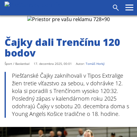
agram
SS
Pr
Vyhľadáv
me
Čajky dali Trenčínu 120
bodov
Šport / Basketbal
17. decembra 2025, 00:01
Autor:
Tomáš Horký
Piešťanské Čajky zaknihovali v Tipos Extralige
žien tretie víťazstvo za sebou, v dohrávke 12.
kola si poradili s Trenčínom vysoko 120:32.
Posledný zápas v kalendárnom roku 2025
odohrajú Čajky v sobotu 20. decembra doma s
Young Angels Košice tradične o 18. hodine.