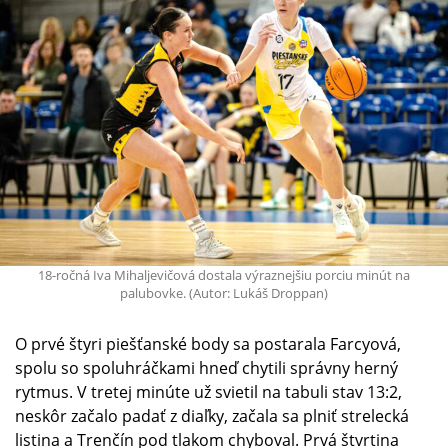
18-ročná Iva Mihaljevičová dostala výraznejšiu porciu minút na
palubovke. (Autor: Lukáš Droppan)
O prvé štyri piešťanské body sa postarala Farcyová,
spolu so spoluhráčkami hneď chytili správny herný
rytmus. V tretej minúte už svietil na tabuli stav 13:2,
neskôr začalo padať z diaľky, začala sa plniť strelecká
listina a Trenčín pod tlakom chyboval. Prvá štvrtina