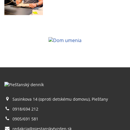
Sasinkova 14 (oproti detskému domovu), Piešťany
0918/694 212
0905/691 581
redakcia@piestanskytyzden.sk