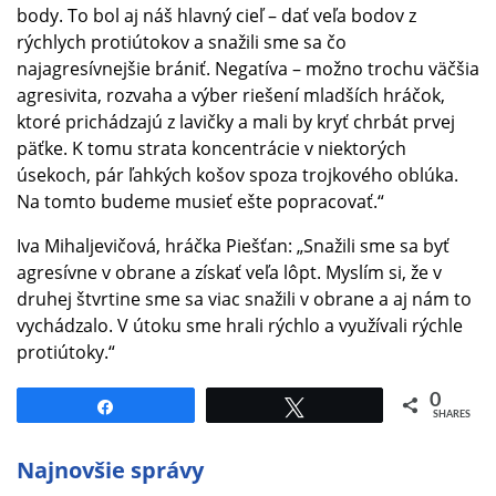
body. To bol aj náš hlavný cieľ – dať veľa bodov z
rýchlych protiútokov a snažili sme sa čo
najagresívnejšie brániť. Negatíva – možno trochu väčšia
agresivita, rozvaha a výber riešení mladších hráčok,
ktoré prichádzajú z lavičky a mali by kryť chrbát prvej
päťke. K tomu strata koncentrácie v niektorých
úsekoch, pár ľahkých košov spoza trojkového oblúka.
Na tomto budeme musieť ešte popracovať.“
Iva Mihaljevičová, hráčka Piešťan: „Snažili sme sa byť
agresívne v obrane a získať veľa lôpt. Myslím si, že v
druhej štvrtine sme sa viac snažili v obrane a aj nám to
vychádzalo. V útoku sme hrali rýchlo a využívali rýchle
protiútoky.“
0
Share
Tweet
SHARES
Najnovšie správy