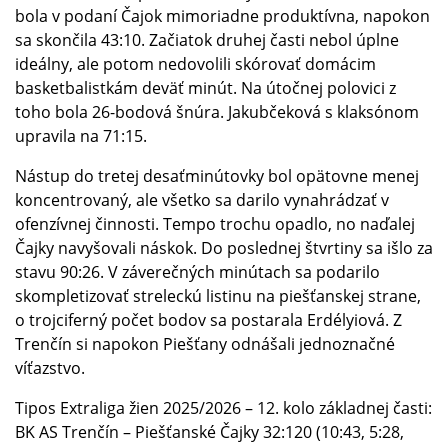
bola v podaní Čajok mimoriadne produktívna, napokon
sa skončila 43:10. Začiatok druhej časti nebol úplne
ideálny, ale potom nedovolili skórovať domácim
basketbalistkám deväť minút. Na útočnej polovici z
toho bola 26-bodová šnúra. Jakubčeková s klaksónom
upravila na 71:15.
Nástup do tretej desaťminútovky bol opätovne menej
koncentrovaný, ale všetko sa darilo vynahrádzať v
ofenzívnej činnosti. Tempo trochu opadlo, no naďalej
Čajky navyšovali náskok. Do poslednej štvrtiny sa išlo za
stavu 90:26. V záverečných minútach sa podarilo
skompletizovať streleckú listinu na piešťanskej strane,
o trojciferný počet bodov sa postarala Erdélyiová. Z
Trenčín si napokon Piešťany odnášali jednoznačné
víťazstvo.
Tipos Extraliga žien 2025/2026 – 12. kolo základnej časti:
BK AS Trenčín – Piešťanské Čajky 32:120 (10:43, 5:28,