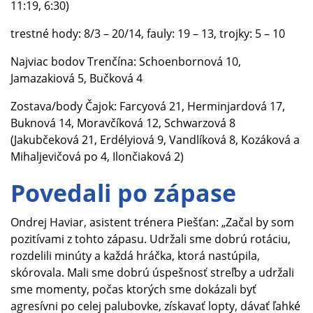
11:19, 6:30)
trestné hody: 8/3 – 20/14, fauly: 19 – 13, trojky: 5 – 10
Najviac bodov Trenčína: Schoenbornová 10,
Jamazakiová 5, Bučková 4
Zostava/body Čajok: Farcyová 21, Herminjardová 17,
Buknová 14, Moravčíková 12, Schwarzová 8
(Jakubčeková 21, Erdélyiová 9, Vandlíková 8, Kozáková a
Mihaljevičová po 4, Ilončiaková 2)
Povedali po zápase
Ondrej Haviar, asistent trénera Piešťan: „Začal by som
pozitívami z tohto zápasu. Udržali sme dobrú rotáciu,
rozdelili minúty a každá hráčka, ktorá nastúpila,
skórovala. Mali sme dobrú úspešnosť streľby a udržali
sme momenty, počas ktorých sme dokázali byť
agresívni po celej palubovke, získavať lopty, dávať ľahké