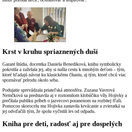
Krst v kruhu spriaznených duší
Garant štúdia, docentka Daniela Benediková, knihu symbolicky
pokrstila a zaželala jej, aby si našla cestu k mnohým deťom – tým,
ktoré hľadajú návrat ku klasickému čítaniu, aj tým, ktoré chcú viac
spoznávať prírodu okolo seba.
Podujatie sprevádzala priateľská atmosféra. Zuzana Vavrová
Nemčková sa predstavila aj v roztomilom klobúčiku víly Hojivky a
prečítala publiku príbeh o jazvecovi poranenom na rozbitej fľaši.
Pomocou skorocelu mu Hojivka zastavila krvácanie a zvieratká sa
jej odvďačili tým, že spolu vyčistili les od odpadu.
Kniha pre deti, radosť aj pre dospelých