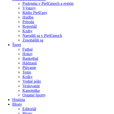
Podujatia v Piešťanoch a región
Výstavy
Rádio Piešťany
Hudba
Príroda
Reportáž
Knihy
Narodili sa v Piešťanoch
Zosobášili sa
Šport
Futbal
Hokej
Basketbal
Hádzaná
Plávanie
Tenis
Kolky
Vodné pólo
Veslovanie
Kanoistika
Ostatné športy
História
Blogy
Editoriál
Blogy