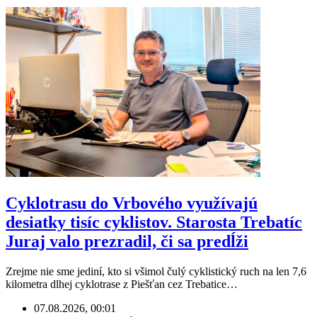
Cyklotrasu do Vrbového využívajú
desiatky tisíc cyklistov. Starosta Trebatíc
Juraj valo prezradil, či sa predĺži
Zrejme nie sme jediní, kto si všimol čulý cyklistický ruch na len 7,6
kilometra dlhej cyklotrase z Piešťan cez Trebatice…
07.08.2026, 00:01