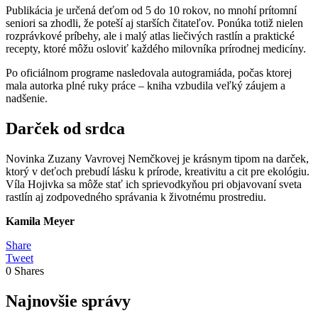
Publikácia je určená deťom od 5 do 10 rokov, no mnohí prítomní
seniori sa zhodli, že poteší aj starších čitateľov. Ponúka totiž nielen
rozprávkové príbehy, ale i malý atlas liečivých rastlín a praktické
recepty, ktoré môžu osloviť každého milovníka prírodnej medicíny.
Po oficiálnom programe nasledovala autogramiáda, počas ktorej
mala autorka plné ruky práce – kniha vzbudila veľký záujem a
nadšenie.
Darček od srdca
Novinka Zuzany Vavrovej Nemčkovej je krásnym tipom na darček,
ktorý v deťoch prebudí lásku k prírode, kreativitu a cit pre ekológiu.
Víla Hojivka sa môže stať ich sprievodkyňou pri objavovaní sveta
rastlín aj zodpovedného správania k životnému prostrediu.
Kamila Meyer
Share
Tweet
0
Shares
Najnovšie správy