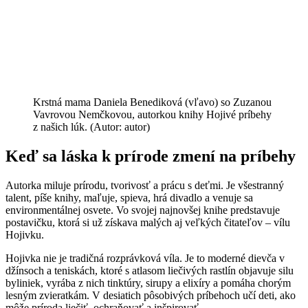
Krstná mama Daniela Benediková (vľavo) so Zuzanou
Vavrovou Nemčkovou, autorkou knihy Hojivé príbehy
z našich lúk. (Autor: autor)
Keď sa láska k prírode zmení na príbehy
Autorka miluje prírodu, tvorivosť a prácu s deťmi. Je všestranný
talent, píše knihy, maľuje, spieva, hrá divadlo a venuje sa
environmentálnej osvete. Vo svojej najnovšej knihe predstavuje
postavičku, ktorá si už získava malých aj veľkých čitateľov – vílu
Hojivku.
Hojivka nie je tradičná rozprávková víla. Je to moderné dievča v
džínsoch a teniskách, ktoré s atlasom liečivých rastlín objavuje silu
byliniek, vyrába z nich tinktúry, sirupy a elixíry a pomáha chorým
lesným zvieratkám. V desiatich pôsobivých príbehoch učí deti, ako
môže príroda liečiť, ochraňovať a inšpirovať.