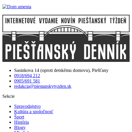
Sasinkova 14 (oproti detskému domovu), Piešťany
0918/694 212
0905/691 581
redakcia@piestanskytyzden.sk
Sekcie
Spravodajstvo
Kultúra a spoločnosť
Šport
História
Blogy