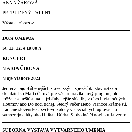
ANNA ŽÁKOVÁ
PREBUDENÝ TALENT
Výstava obrazov
DOM UMENIA
St. 13. 12. o 19.00 h
KONCERT
MÁRIA ČÍROVÁ
Moje Vianoce 2023
Jedna z najobľúbenejších slovenských speváčok, klaviristka a
skladateľka Mária Čírová pre vás pripravila nový program, ale
môžete sa tešiť aj na najobľúbenejšie skladby z oboch vianočných
albumov ako Do noci tichej, Štedrý večer alebo Vianoce krásne sú,
tradičné slovenské a svetové koledy v špeciálnych úpravách a
samozrejme hity ako Unikát, Búrka, Slobodná či novinku Ja verím.
SÚBORNÁ VÝSTAVA VÝTVARNÉHO UMENIA