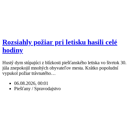
Rozsiahly požiar pri letisku hasili celé
hodiny
Hustý dym stúpajúci z blízkosti piešťanského letiska vo štvrtok 30.
júla znepokojil mnohých obyvateľov mesta. Krátko popoludní
vypukol požiar trávnatého…
06.08.2026, 00:01
Piešťany / Spravodajstvo