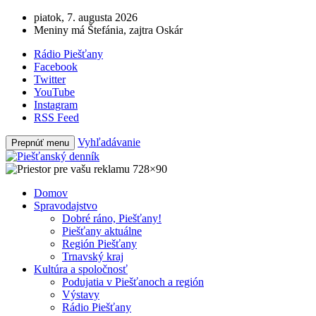
piatok, 7. augusta 2026
Meniny má Štefánia, zajtra Oskár
Rádio Piešťany
Facebook
Twitter
YouTube
Instagram
RSS Feed
Vyhľadávanie
Prepnúť menu
Domov
Spravodajstvo
Dobré ráno, Piešťany!
Piešťany aktuálne
Región Piešťany
Trnavský kraj
Kultúra a spoločnosť
Podujatia v Piešťanoch a región
Výstavy
Rádio Piešťany