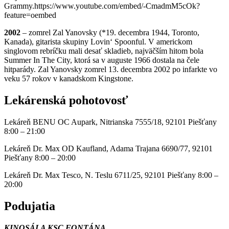
Grammy.https://www.youtube.com/embed/-CmadmM5cOk?
feature=oembed
2002
– zomrel Zal Yanovsky (*19. decembra 1944, Toronto,
Kanada), gitarista skupiny Lovin‘ Spoonful. V americkom
singlovom rebríčku mali desať skladieb, najväčším hitom bola
Summer In The City, ktorá sa v auguste 1966 dostala na čele
hitparády. Zal Yanovsky zomrel 13. decembra 2002 po infarkte vo
veku 57 rokov v kanadskom Kingstone.
Lekárenská pohotovosť
Lekáreň BENU OC Aupark, Nitrianska 7555/18, 92101 Piešťany
8:00 – 21:00
Lekáreň Dr. Max OD Kaufland, Adama Trajana 6690/77, 92101
Piešťany 8:00 – 20:00
Lekáreň Dr. Max Tesco, N. Teslu 6711/25, 92101 Piešťany 8:00 –
20:00
Podujatia
KINOSÁLA KSC FONTÁNA