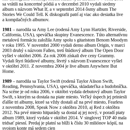
sa vrátili na koncertné pódiá a v decembri 2010 vydali siedmy
album s názvom What If, a v septembri 2014 ôsmy album The
Stories We Could Tell. K diskografii patrí aj viac ako desiatka live
a kompilačných albumov.
1981
– narodila sa Amy Lee (rodená Amy Lynn Hartzler, Riverside,
California, USA), speváčka skupiny Evanescence. Túto alternatívnu
metalovú formáciu založila Amy spolu s gitaristom Benom Moodym
v roku 1995. V novembri 2000 vydali demo album Origin, v marci
2003 druhý s názvom Fallen, tretí štúdiový album The Open Door
vyšiel v októbri 2006. Za rok 2006 získali dve ceny Grammy.
Vydali štyri štúdiové albumy, štvrtý s názvom Evanescence vyšiel
v októbri 2011. Z novembra 2004 je live album Anywhere But
Home.
1989
– narodila sa Taylor Swift (rodená Taylor Alison Swift,
Reading, Pennsylvania, USA), speváčka, skladateľka a hudobníčka.
Na scéne je od roku 2006, v októbri vydala debutový album Taylor
Swift, s ktorým sa dostala na piate miesto. Veľký úspech jej priniesli
ďalšie tri albumy, ktoré sa vždy dostali až na prvé miesto, Fearless
z novembra 2008, Speak Now z októbra 2010, aj Red z októbra
2012. Na prvé miesto hitparády sa dostal aj jej nový, v poradí piaty
album 1989, ktorý vydala v októbri 2014. V singlovej TOP 40 mala
tridsať piesní. Predaj je platní sa blíži k číslu 30 miliónov kópií, na
svojom konte má sedem cien