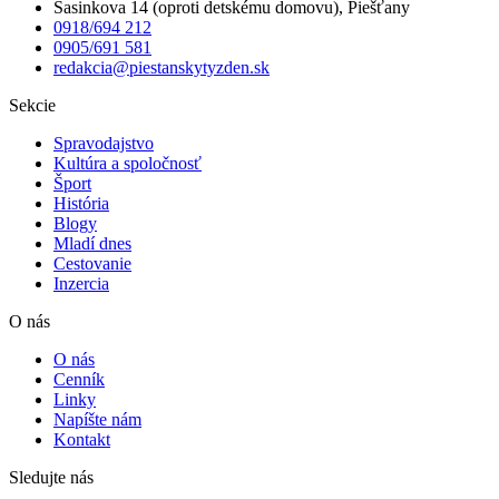
Sasinkova 14 (oproti detskému domovu), Piešťany
0918/694 212
0905/691 581
redakcia@piestanskytyzden.sk
Sekcie
Spravodajstvo
Kultúra a spoločnosť
Šport
História
Blogy
Mladí dnes
Cestovanie
Inzercia
O nás
O nás
Cenník
Linky
Napíšte nám
Kontakt
Sledujte nás