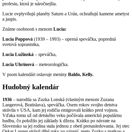
profesiu, ktorá je náročnejšia.
Lucie ovplyvňujú planéty Saturn a Urán, ochraňujú kamene ametyst
a jaspis.
Známe osobnosti s menom
Lucia:
Lucia Poppová
(1939 – 1993) – operná speváčka, popredná
svetová sopranistka,
Lucia Lužinská
– speváčka,
Lucia Uhrínová
– meteorologička.
V psom kalendári oslavuje meniny
Baldo, Kelly.
Hudobný kalendár
1936
– narodila sa Zuzka Lonská (vlastným menom Zuzana
Langerová, Bratislava), speváčka. Osem rokov svojho detstva
strávila v USA, kam jej rodičia emigrovali krátko pred vojnou.
Vďaka tomu už od detského veku počúvala americkú populárnu
hudbu, čo položilo jej základy k džezu. Krátko po návrate na
Slovensko sa jej rodina stala jednou z obetí prenasledovania. Jej otec
Oskar Langer strávil dlhé roky vo väzení, preto Zuzku s matkou a