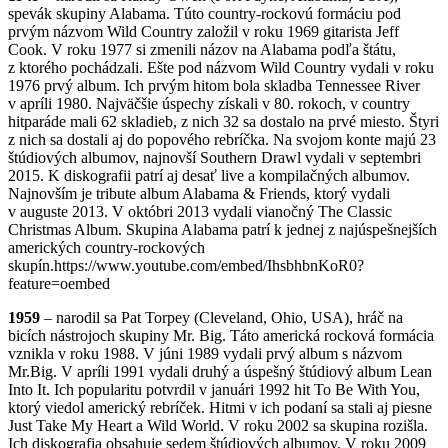
spevák skupiny Alabama. Túto country-rockovú formáciu pod
prvým názvom Wild Country založil v roku 1969 gitarista Jeff
Cook. V roku 1977 si zmenili názov na Alabama podľa štátu,
z ktorého pochádzali. Ešte pod názvom Wild Country vydali v roku
1976 prvý album. Ich prvým hitom bola skladba Tennessee River
v apríli 1980. Najväčšie úspechy získali v 80. rokoch, v country
hitparáde mali 62 skladieb, z nich 32 sa dostalo na prvé miesto. Štyri
z nich sa dostali aj do popového rebríčka. Na svojom konte majú 23
štúdiových albumov, najnovší Southern Drawl vydali v septembri
2015. K diskografii patrí aj desať live a kompilačných albumov.
Najnovším je tribute album Alabama & Friends, ktorý vydali
v auguste 2013. V októbri 2013 vydali vianočný The Classic
Christmas Album. Skupina Alabama patrí k jednej z najúspešnejších
amerických country-rockových
skupín.https://www.youtube.com/embed/IhsbhbnKoR0?
feature=oembed
1959
– narodil sa Pat Torpey (Cleveland, Ohio, USA), hráč na
bicích nástrojoch skupiny Mr. Big. Táto americká rocková formácia
vznikla v roku 1988. V júni 1989 vydali prvý album s názvom
Mr.Big. V apríli 1991 vydali druhý a úspešný štúdiový album Lean
Into It. Ich popularitu potvrdil v januári 1992 hit To Be With You,
ktorý viedol americký rebríček. Hitmi v ich podaní sa stali aj piesne
Just Take My Heart a Wild World. V roku 2002 sa skupina rozišla.
Ich diskografia obsahuje sedem štúdiových albumov. V roku 2009