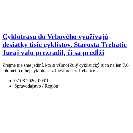
Cyklotrasu do Vrbového využívajú
desiatky tisíc cyklistov. Starosta Trebatíc
Juraj valo prezradil, či sa predĺži
Zrejme nie sme jediní, kto si všimol čulý cyklistický ruch na len 7,6
kilometra dlhej cyklotrase z Piešťan cez Trebatice…
07.08.2026, 00:01
Spravodajstvo / Región