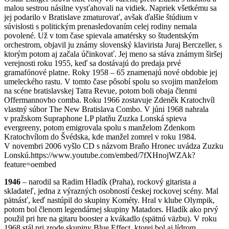
malou sestrou násilne vysťahovali na vidiek. Napriek všetkému sa
jej podarilo v Bratislave zmaturovať, avšak ďalšie štúdium v
súvislosti s politickým prenasledovaním celej rodiny nemala
povolené. Už v tom čase spievala amatérsky so študentským
orchestrom, objavil ju známy slovenský klavirista Juraj Berczeller, s
ktorým potom aj začala účinkovať. Jej meno sa stáva známym širšej
verejnosti roku 1955, keď sa dostávajú do predaja prvé
gramafónové platne. Roky 1958 – 65 znamenajú nové obdobie jej
umeleckého rastu. V tomto čase pôsobí spolu so svojim manželom
na scéne bratislavskej Tatra Revue, potom boli obaja členmi
Offermannovho comba. Roku 1966 zostavuje Zdeněk Kratochvíl
vlastný súbor The New Bratislava Combo. V júni 1968 nahrala
v pražskom Supraphone LP platňu Zuzka Lonská spieva
evergreeny, potom emigrovala spolu s manželom Zdenkom
Kratochvílom do Švédska, kde manžel zomrel v roku 1984.
V novembri 2006 vyšlo CD s názvom Braňo Hronec uvádza Zuzku
Lonskú.https://www.youtube.com/embed/7fXHnojWZAk?
feature=oembed
1946
– narodil sa Radim Hladík (Praha), rockový gitarista a
skladateľ, jedna z výrazných osobností českej rockovej scény. Mal
pätnásť, keď nastúpil do skupiny Kométy. Hral v klube Olympik,
potom bol členom legendárnej skupiny Matadors. Hladík ako prvý
použil pri hre na gitaru booster a kvákadlo (spätnú väzbu). V roku
1968 stál pri zrode skupiny Blue Effect, ktorej bol aj lídrom.