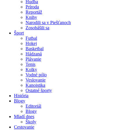
Hudba
Príroda
Reportáž
Knihy
Narodili sa v Piešťanoch
Zosobášili sa
Šport
Futbal
Hokej
Basketbal
Hádzaná
Plávanie
Tenis
Kolky
Vodné pólo
Veslovanie
Kanoistika
Ostatné športy
História
Blogy
Editoriál
Blogy
Mladí dnes
Školy
Cestovanie