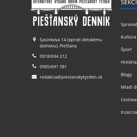
SEKCI
Spravod
Kultúra
Sasinkova 14 (oproti detskému
domovu), Piešťany
Šport
0918/694 212
História
0905/691 581
Blogy
redakcia@piestanskytyzden.sk
Mladí d
Cestova
Inzercia