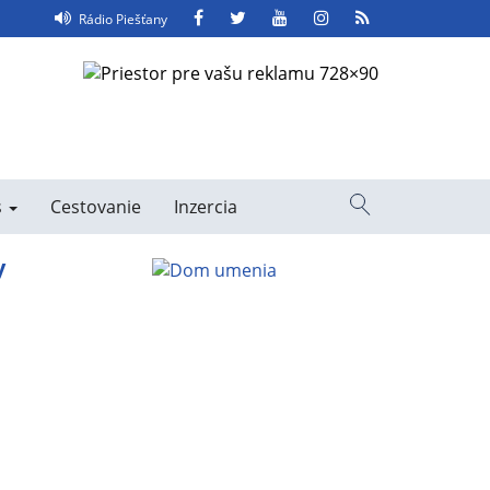
Facebook
Twitter
YouTube
Instagram
RSS
Rádio Piešťany
Feed
s
Cestovanie
Inzercia
Vyhľadávanie
y