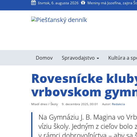
štvrtok, 6. augusta 2026
Meniny má Jozefína, zajtra Š
Domov
Spravodajstvo
Kultúra a s
Rovesnícke klub
vrbovskom gymn
Mladí dnes / Školy
9. decembra 2025, 00:01
Autor:
Redakcia
Na Gymnáziu J. B. Magina vo Vrb
víziu školy. Jedným z cieľov bolo
v rámci dobrovoľníctva – aby sa 