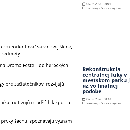
06.08.2026, 00:01
Piešťany / Spravodajstvo
kom zorientovať sa v novej škole,
 predmety.
l na Drama Feste – od hereckých
Rekonštrukcia
centrálnej lúky v
mestskom parku 
y pre začiatočníkov, rozvíjajú
už vo finálnej
podobe
06.08.2026, 00:01
čníka motivujú mladších k športu:
Piešťany / Spravodajstvo
ké prvky šachu, spoznávajú význam