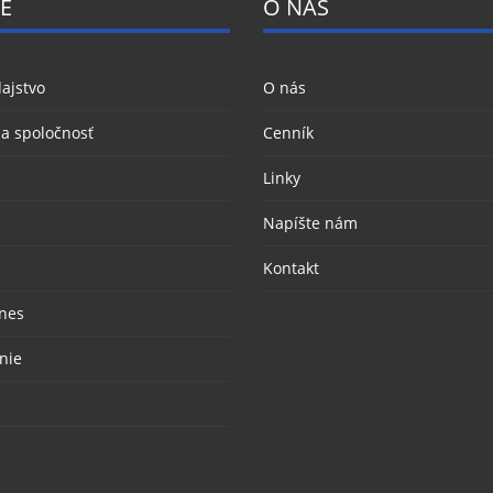
E
O NÁS
ajstvo
O nás
 a spoločnosť
Cenník
Linky
Napíšte nám
Kontakt
nes
nie