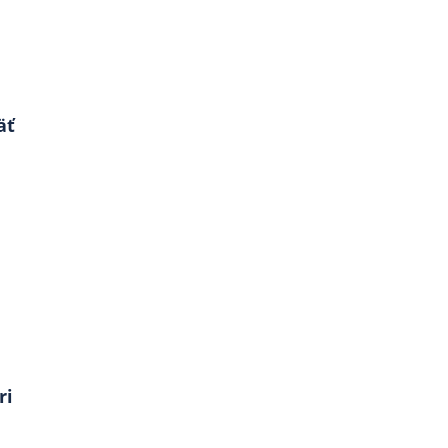
äť
ri