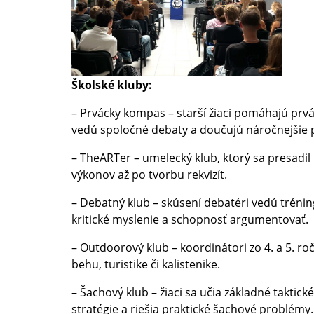
Školské kluby:
– Prvácky kompas – starší žiaci pomáhajú prvá
vedú spoločné debaty a doučujú náročnejšie
– TheARTer – umelecký klub, ktorý sa presadi
výkonov až po tvorbu rekvizít.
– Debatný klub – skúsení debatéri vedú tréning
kritické myslenie a schopnosť argumentovať.
– Outdoorový klub – koordinátori zo 4. a 5. ro
behu, turistike či kalistenike.
– Šachový klub – žiaci sa učia základné taktic
stratégie a riešia praktické šachové problémy.