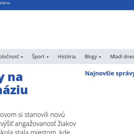
tefánia
poločnosť
Šport
História
Blogy
Mladí dne
y na
Najnovšie správ
áziu
ovom si stanovili novú
 zvýšiť angažovanosť žiakov
škola stala miestom, kde