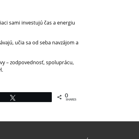
iaci sami investujú čas a energiu
távajú, učia sa od seba navzájom a
vy – zodpovednosť, spoluprácu,
l.
0
Tweet
SHARES