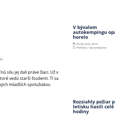
V bývalom
autokempingu op
horelo
06.08.2026, 00:01
Piešťany / Spravodajstvo
k)
ú silu jej dali práve žiaci. Už v
oré vedú starší študenti. Tí sa
ojich mladších spolužiakov.
Rozsiahly požiar p
letisku hasili celé
hodiny