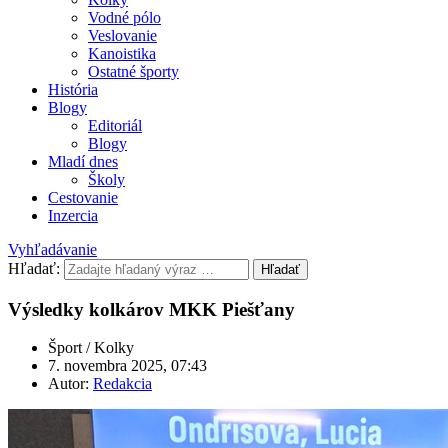
Vodné pólo
Veslovanie
Kanoistika
Ostatné športy
História
Blogy
Editoriál
Blogy
Mladí dnes
Školy
Cestovanie
Inzercia
Vyhľadávanie
Hľadať:
Hľadať
Výsledky kolkárov MKK Piešťany
Šport / Kolky
7. novembra 2025, 07:43
Autor:
Redakcia