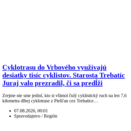
Cyklotrasu do Vrbového využívajú
desiatky tisíc cyklistov. Starosta Trebatíc
Juraj valo prezradil, či sa predĺži
Zrejme nie sme jediní, kto si všimol čulý cyklistický ruch na len 7,6
kilometra dlhej cyklotrase z Piešťan cez Trebatice…
07.08.2026, 00:01
Spravodajstvo / Región