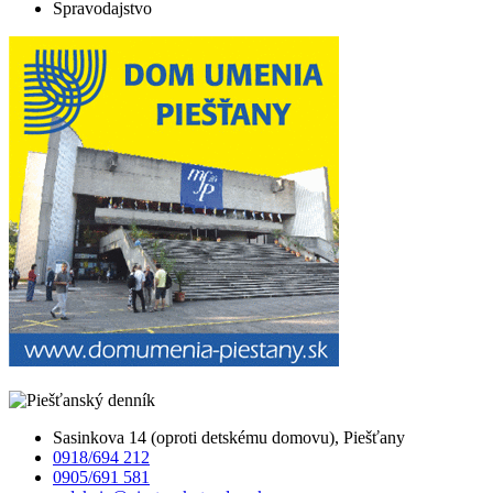
Spravodajstvo
Sasinkova 14 (oproti detskému domovu), Piešťany
0918/694 212
0905/691 581