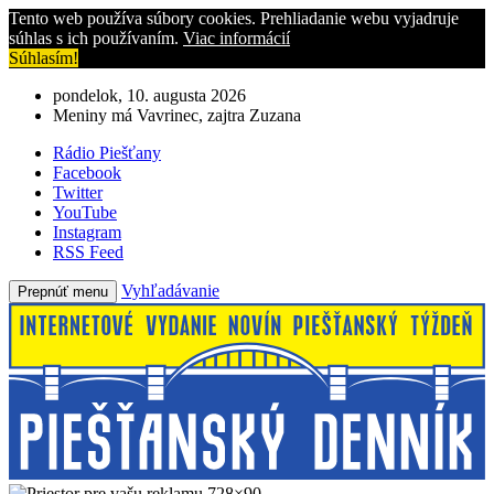
Tento web používa súbory cookies. Prehliadanie webu vyjadruje
súhlas s ich používaním.
Viac informácií
Súhlasím!
pondelok, 10. augusta 2026
Meniny má Vavrinec, zajtra Zuzana
Rádio Piešťany
Facebook
Twitter
YouTube
Instagram
RSS Feed
Vyhľadávanie
Prepnúť menu