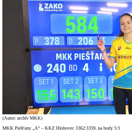
(Autor: archív MKK)
MKK Piešťany „A“ – KKZ Hlohovec 3362:3359, na body 5:3