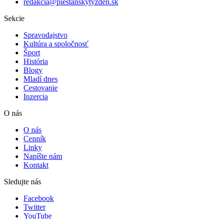
redakcia@piestanskytyzden.sk
Sekcie
Spravodajstvo
Kultúra a spoločnosť
Šport
História
Blogy
Mladí dnes
Cestovanie
Inzercia
O nás
O nás
Cenník
Linky
Napíšte nám
Kontakt
Sledujte nás
Facebook
Twitter
YouTube