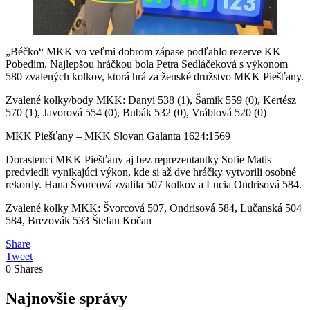
„Béčko“ MKK vo veľmi dobrom zápase podľahlo rezerve KK
Pobedim. Najlepšou hráčkou bola Petra Sedláčeková s výkonom
580 zvalených kolkov, ktorá hrá za ženské družstvo MKK Piešťany.
Zvalené kolky/body MKK: Danyi 538 (1), Šamik 559 (0), Kertész
570 (1), Javorová 554 (0), Bubák 532 (0), Vráblová 520 (0)
MKK Piešťany – MKK Slovan Galanta 1624:1569
Dorastenci MKK Piešťany aj bez reprezentantky Sofie Matis
predviedli vynikajúci výkon, kde si až dve hráčky vytvorili osobné
rekordy. Hana Švorcová zvalila 507 kolkov a Lucia Ondrisová 584.
Zvalené kolky MKK: Švorcová 507, Ondrisová 584, Lučanská 504
584, Brezovák 533 Štefan Kočan
Share
Tweet
0
Shares
Najnovšie správy