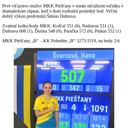
Prvé víťazstvo mužov MKK Piešťany v tomto súťažnom ročníku v
dramatickom zápase, keď o ňom rozhodol posledný hod. Veľmi
dobrý výkon predviedol Šimon Dubrava.
Zvalené kolky/body MKK: Košťal 551 (0), Nedorost 531 (1),
Dubrava 608 (1), Ďurina 548 (0), Paračka 572 (0), Pinkas 552 (1)
MKK Piešťany „B“ – KK Pobedim „B“ 3273:3319, na body 2:6