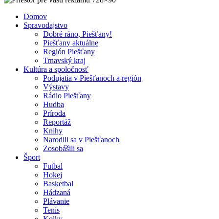
Domov
Spravodajstvo
Dobré ráno, Piešťany!
Piešťany aktuálne
Región Piešťany
Trnavský kraj
Kultúra a spoločnosť
Podujatia v Piešťanoch a región
Výstavy
Rádio Piešťany
Hudba
Príroda
Reportáž
Knihy
Narodili sa v Piešťanoch
Zosobášili sa
Šport
Futbal
Hokej
Basketbal
Hádzaná
Plávanie
Tenis
Kolky