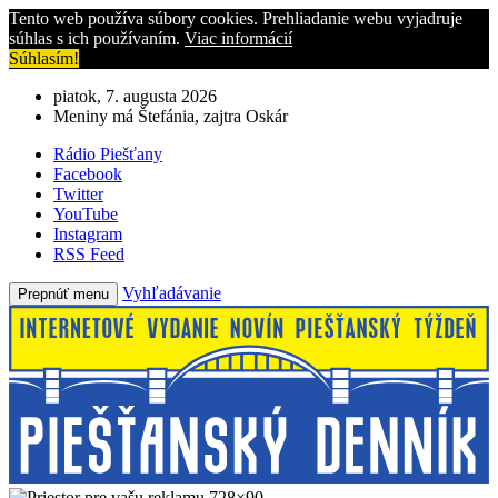
Tento web používa súbory cookies. Prehliadanie webu vyjadruje
súhlas s ich používaním.
Viac informácií
Súhlasím!
piatok, 7. augusta 2026
Meniny má Štefánia, zajtra Oskár
Rádio Piešťany
Facebook
Twitter
YouTube
Instagram
RSS Feed
Vyhľadávanie
Prepnúť menu