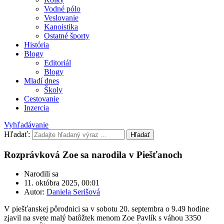
Vodné pólo
Veslovanie
Kanoistika
Ostatné športy
História
Blogy
Editoriál
Blogy
Mladí dnes
Školy
Cestovanie
Inzercia
Vyhľadávanie
Hľadať:
Hľadať
Rozprávková Zoe sa narodila v Piešťanoch
Narodili sa
11. októbra 2025, 00:01
Autor:
Daniela Serišová
V piešťanskej pôrodnici sa v sobotu 20. septembra o 9.49 hodine
zjavil na svete malý batôžtek menom Zoe Pavlík s váhou 3350