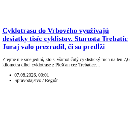
Cyklotrasu do Vrbového využívajú
desiatky tisíc cyklistov. Starosta Trebatíc
Juraj valo prezradil, či sa predĺži
Zrejme nie sme jediní, kto si všimol čulý cyklistický ruch na len 7,6
kilometra dlhej cyklotrase z Piešťan cez Trebatice…
07.08.2026, 00:01
Spravodajstvo / Región