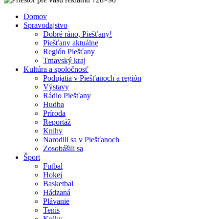
Domov
Spravodajstvo
Dobré ráno, Piešťany!
Piešťany aktuálne
Región Piešťany
Trnavský kraj
Kultúra a spoločnosť
Podujatia v Piešťanoch a región
Výstavy
Rádio Piešťany
Hudba
Príroda
Reportáž
Knihy
Narodili sa v Piešťanoch
Zosobášili sa
Šport
Futbal
Hokej
Basketbal
Hádzaná
Plávanie
Tenis
Kolky