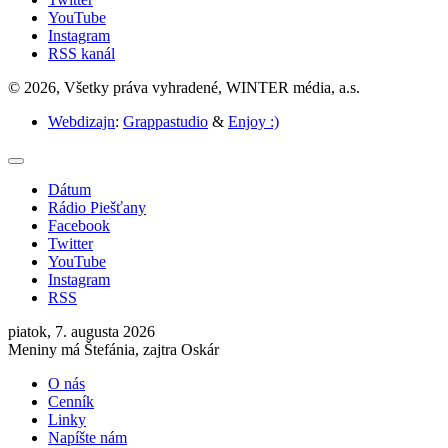
YouTube
Instagram
RSS kanál
© 2026, Všetky práva vyhradené, WINTER média, a.s.
Webdizajn
:
Grappastudio
&
Enjoy :)
Dátum
Rádio Piešťany
Facebook
Twitter
YouTube
Instagram
RSS
piatok, 7. augusta 2026
Meniny má Štefánia, zajtra Oskár
O nás
Cenník
Linky
Napíšte nám