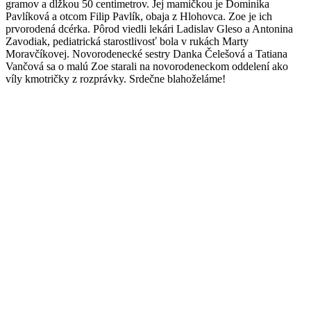
gramov a dĺžkou 50 centimetrov. Jej mamičkou je Dominika
Pavlíková a otcom Filip Pavlík, obaja z Hlohovca. Zoe je ich
prvorodená dcérka. Pôrod viedli lekári Ladislav Gleso a Antonina
Zavodiak, pediatrická starostlivosť bola v rukách Marty
Moravčíkovej. Novorodenecké sestry Danka Čelešová a Tatiana
Vančová sa o malú Zoe starali na novorodeneckom oddelení ako
víly kmotričky z rozprávky. Srdečne blahoželáme!