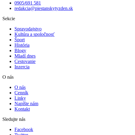
0905/691 581
redakcia@piestanskytyzden.sk
Sekcie
Spravodajstvo
Kultúra a spoločnosť
Šport
História
Blogy
Mladí dnes
Cestovanie
Inzercia
O nás
O nás
Cenník
Linky
Napíšte nám
Kontakt
Sledujte nás
Facebook
Twitter