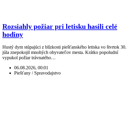
Rozsiahly požiar pri letisku hasili celé
hodiny
Hustý dym stúpajúci z blízkosti piešťanského letiska vo štvrtok 30.
júla znepokojil mnohých obyvateľov mesta. Krátko popoludní
vypukol požiar trávnatého…
06.08.2026, 00:01
Piešťany / Spravodajstvo