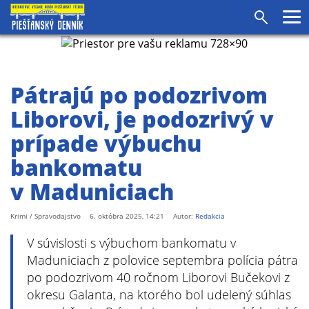
Pr
Vyhľadáv
me
Pátrajú po podozrivom
Liborovi, je podozrivý v
prípade výbuchu
bankomatu
v Maduniciach
Krimi / Spravodajstvo
6. októbra 2025, 14:21
Autor:
Redakcia
V súvislosti s výbuchom bankomatu v
Maduniciach z polovice septembra polícia pátra
po podozrivom 40 ročnom Liborovi Bučekovi z
okresu Galanta, na ktorého bol udelený súhlas