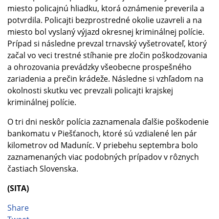
miesto policajnú hliadku, ktorá oznámenie preverila a
potvrdila. Policajti bezprostredné okolie uzavreli a na
miesto bol vyslaný výjazd okresnej kriminálnej polície.
Prípad si následne prevzal trnavský vyšetrovateľ, ktorý
začal vo veci trestné stíhanie pre zločin poškodzovania
a ohrozovania prevádzky všeobecne prospešného
zariadenia a prečin krádeže. Následne si vzhľadom na
okolnosti skutku vec prevzali policajti krajskej
kriminálnej polície.
O tri dni neskôr polícia zaznamenala ďalšie poškodenie
bankomatu v Piešťanoch, ktoré sú vzdialené len pár
kilometrov od Maduníc. V priebehu septembra bolo
zaznamenaných viac podobných prípadov v rôznych
častiach Slovenska.
(SITA)
Share