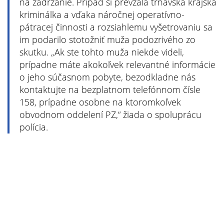
na zadržanie. Prípad si prevzala trnavská krajská
kriminálka a vďaka náročnej operatívno-
pátracej činnosti a rozsiahlemu vyšetrovaniu sa
im podarilo stotožniť muža podozrivého zo
skutku. „Ak ste tohto muža niekde videli,
prípadne máte akokoľvek relevantné informácie
o jeho súčasnom pobyte, bezodkladne nás
kontaktujte na bezplatnom telefónnom čísle
158, prípadne osobne na ktoromkoľvek
obvodnom oddelení PZ,“ žiada o spoluprácu
polícia.