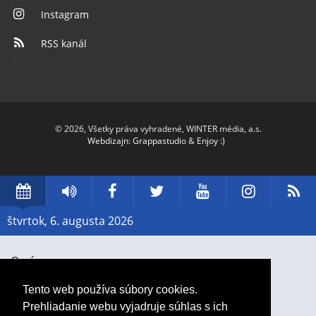
Instagram
RSS kanál
© 2026, Všetky práva vyhradené, WINTER média, a.s.
Webdizajn
:
Grappastudio
&
Enjoy :)
Dátum
Rádio
Facebook
Twitter
YouTube
Instag
R
Piešťany
štvrtok, 6. augusta 2026
O nás
Cenník
Tento web používa súbory cookies.
Prehliadanie webu vyjadruje súhlas s ich