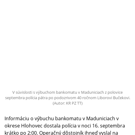
V súvislosti s výbuchom bankomatu v Maduniciach z polovice
septembra polícia pátra po podozrivom 40 ročnom Liborovi Bučekovi.
(Autor: KR PZ TT)
Informáciu o výbuchu bankomatu v Maduniciach v
okrese Hlohovec dostala polícia v noci 16. septembra
krátko po 2:00. Operačný dôstojník ihneď vyslal na