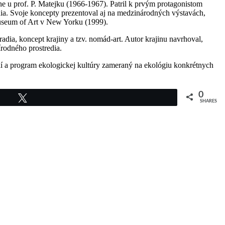
e u prof. P. Matejku (1966-1967). Patril k prvým protagonistom
nia. Svoje koncepty prezentoval aj na medzinárodných výstavách,
Museum of Art v New Yorku (1999).
adia, koncept krajiny a tzv. nomád-art. Autor krajinu navrhoval,
rodného prostredia.
edí a program ekologickej kultúry zameraný na ekológiu konkrétnych
0
Tweet
SHARES