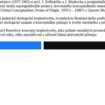
islave (1957-1965) u prof. J. Želibského a J. Mudrocha a postgraduáln
adený medzi najoriginálnejšie postavy slovenského konceptuálneho ume
i Global Conceptualism: Points of Origin. 1950’s – 1980’s v Queens 
praktickú ekologickú krajinotvorbu, revitalizáciu Bratislavského podhr
o ekologické zaujatie a konceptuálne prístupy k tvorbe mestského a prí
taví Bartošove koncepty krajinotvorby, jeho poňatie mestských prostr
ú etiku, etiku starostlivosti a súčasné klima-aktivistické prístupy.