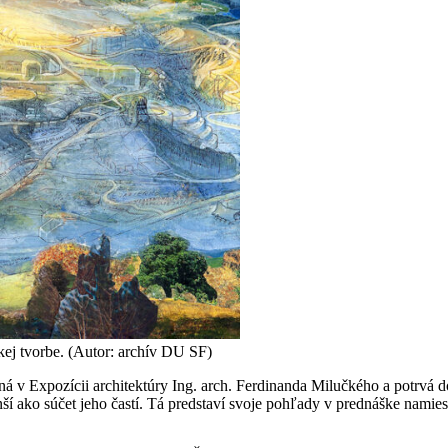
kej tvorbe. (Autor: archív DU SF)
ná v Expozícii architektúry Ing. arch. Ferdinanda Milučkého a potrvá 
ší ako súčet jeho častí. Tá predstaví svoje pohľady v prednáške namie