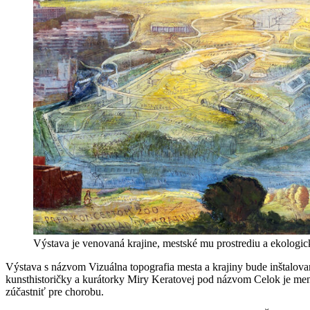
Výstava je venovaná krajine, mestské mu prostrediu a ekologic
Výstava s názvom Vizuálna topografia mesta a krajiny bude inštalova
kunsthistoričky a kurátorky Miry Keratovej pod názvom Celok je men
zúčastniť pre chorobu.