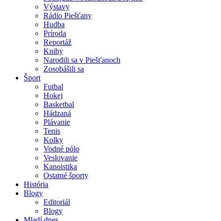
Výstavy
Rádio Piešťany
Hudba
Príroda
Reportáž
Knihy
Narodili sa v Piešťanoch
Zosobášili sa
Šport
Futbal
Hokej
Basketbal
Hádzaná
Plávanie
Tenis
Kolky
Vodné pólo
Veslovanie
Kanoistika
Ostatné športy
História
Blogy
Editoriál
Blogy
Mladí dnes