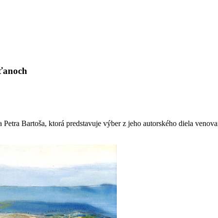
šťanoch
tra Bartoša, ktorá predstavuje výber z jeho autorského diela venované