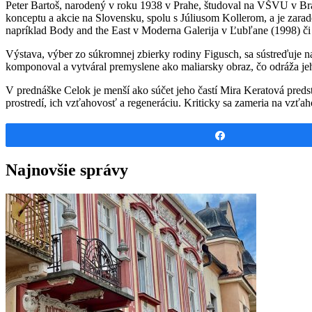
Peter Bartoš, narodený v roku 1938 v Prahe, študoval na VŠVU v Brat
konceptu a akcie na Slovensku, spolu s Júliusom Kollerom, a je zar
napríklad Body and the East v Moderna Galerija v Ľubľane (1998) č
Výstava, výber zo súkromnej zbierky rodiny Figusch, sa sústreďuje na 
komponoval a vytváral premyslene ako maliarsky obraz, čo odráža jeh
V prednáške Celok je menší ako súčet jeho častí Mira Keratová preds
prostredí, ich vzťahovosť a regeneráciu. Kriticky sa zameria na vzťahov
Share
Najnovšie správy