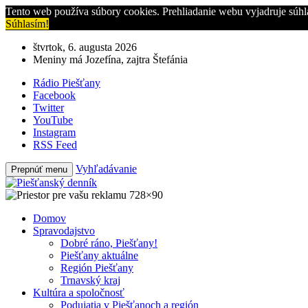
Tento web používa súbory cookies. Prehliadanie webu vyjadruje súhl
Súhlasím!
štvrtok, 6. augusta 2026
Meniny má Jozefína, zajtra Štefánia
Rádio Piešťany
Facebook
Twitter
YouTube
Instagram
RSS Feed
Vyhľadávanie
Prepnúť menu
Domov
Spravodajstvo
Dobré ráno, Piešťany!
Piešťany aktuálne
Región Piešťany
Trnavský kraj
Kultúra a spoločnosť
Podujatia v Piešťanoch a región