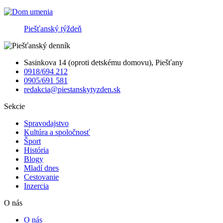
Piešťanský týždeň
Sasinkova 14 (oproti detskému domovu), Piešťany
0918/694 212
0905/691 581
redakcia@piestanskytyzden.sk
Sekcie
Spravodajstvo
Kultúra a spoločnosť
Šport
História
Blogy
Mladí dnes
Cestovanie
Inzercia
O nás
O nás