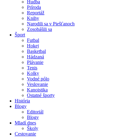
Hudba
Príroda
Reportáž
Knihy
Narodili sa v Piešťanoch
Zosobášili sa
Šport
Futbal
Hokej
Basketbal
Hádzaná
Plávanie
Tenis
Kolky
Vodné pólo
Veslovanie
Kanoistika
Ostatné športy
História
Blogy
Editoriál
Blogy
Mladí dnes
Školy
Cestovanie