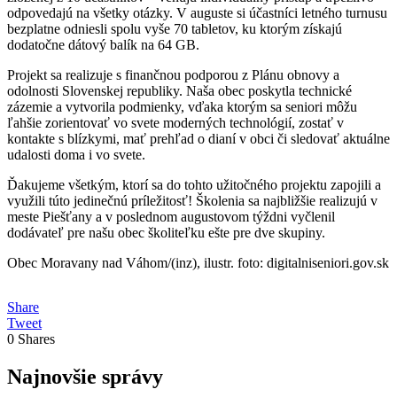
odpovedajú na všetky otázky. V auguste si účastníci letného turnusu
bezplatne odniesli spolu vyše 70 tabletov, ku ktorým získajú
dodatočne dátový balík na 64 GB.
Projekt sa realizuje s finančnou podporou z Plánu obnovy a
odolnosti Slovenskej republiky. Naša obec poskytla technické
zázemie a vytvorila podmienky, vďaka ktorým sa seniori môžu
ľahšie zorientovať vo svete moderných technológií, zostať v
kontakte s blízkymi, mať prehľad o dianí v obci či sledovať aktuálne
udalosti doma i vo svete.
Ďakujeme všetkým, ktorí sa do tohto užitočného projektu zapojili a
využili túto jedinečnú príležitosť! Školenia sa najbližšie realizujú v
meste Piešťany a v poslednom augustovom týždni vyčlenil
dodávateľ pre našu obec školiteľku ešte pre dve skupiny.
Obec Moravany nad Váhom/(inz), ilustr. foto: digitalniseniori.gov.sk
Share
Tweet
0
Shares
Najnovšie správy