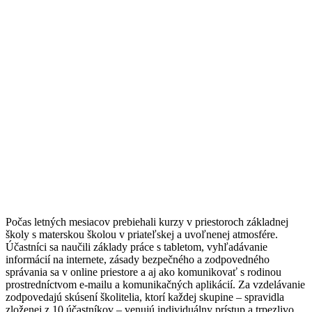
Počas letných mesiacov prebiehali kurzy v priestoroch základnej
školy s materskou školou v priateľskej a uvoľnenej atmosfére.
Účastníci sa naučili základy práce s tabletom, vyhľadávanie
informácií na internete, zásady bezpečného a zodpovedného
správania sa v online priestore a aj ako komunikovať s rodinou
prostredníctvom e-mailu a komunikačných aplikácií. Za vzdelávanie
zodpovedajú skúsení školitelia, ktorí každej skupine – spravidla
zloženej z 10 účastníkov – venujú individuálny prístup a trpezlivo