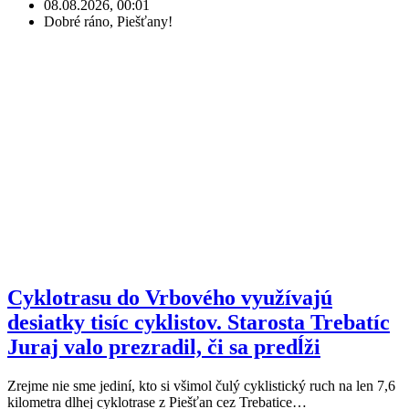
08.08.2026, 00:01
Dobré ráno, Piešťany!
Cyklotrasu do Vrbového využívajú
desiatky tisíc cyklistov. Starosta Trebatíc
Juraj valo prezradil, či sa predĺži
Zrejme nie sme jediní, kto si všimol čulý cyklistický ruch na len 7,6
kilometra dlhej cyklotrase z Piešťan cez Trebatice…