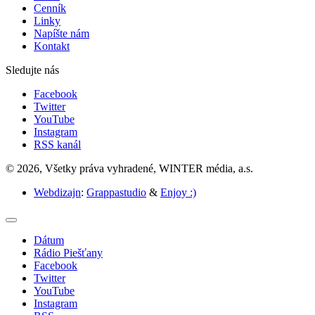
Cenník
Linky
Napíšte nám
Kontakt
Sledujte nás
Facebook
Twitter
YouTube
Instagram
RSS kanál
© 2026, Všetky práva vyhradené, WINTER média, a.s.
Webdizajn
:
Grappastudio
&
Enjoy :)
Dátum
Rádio Piešťany
Facebook
Twitter
YouTube
Instagram