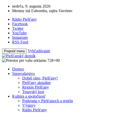
nedeľa, 9. augusta 2026
Meniny má Ľubomíra, zajtra Vavrinec
Rádio Piešťany
Facebook
Twitter
YouTube
Instagram
RSS Feed
Vyhľadávanie
Prepnúť menu
Domov
Spravodajstvo
Dobré ráno, Piešťany!
Piešťany aktuálne
Región Piešťany
Trnavský kraj
Kultúra a spoločnosť
Podujatia v Piešťanoch a región
Výstavy
Rádio Piešťany