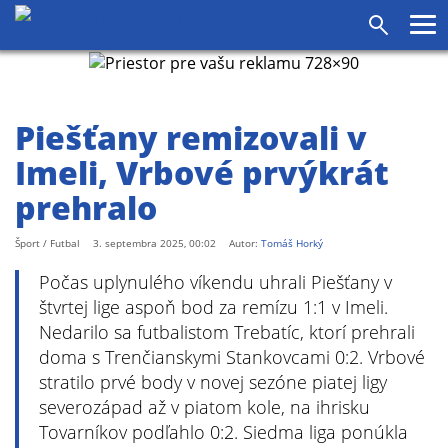
Pr
Vyhľadáv
me
Piešťany remizovali v
Imeli, Vrbové prvýkrát
prehralo
Šport / Futbal
3. septembra 2025, 00:02
Autor:
Tomáš Horký
Počas uplynulého víkendu uhrali Piešťany v
štvrtej lige aspoň bod za remízu 1:1 v Imeli.
Nedarilo sa futbalistom Trebatíc, ktorí prehrali
doma s Trenčianskymi Stankovcami 0:2. Vrbové
stratilo prvé body v novej sezóne piatej ligy
severozápad až v piatom kole, na ihrisku
Tovarníkov podľahlo 0:2. Siedma liga ponúkla