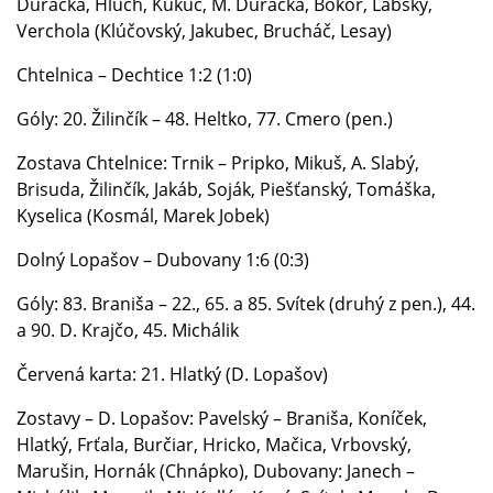
Duračka, Hlúch, Kukuč, M. Duračka, Bokor, Lábsky,
Verchola (Klúčovský, Jakubec, Brucháč, Lesay)
Chtelnica – Dechtice 1:2 (1:0)
Góly: 20. Žilinčík – 48. Heltko, 77. Cmero (pen.)
Zostava Chtelnice: Trnik – Pripko, Mikuš, A. Slabý,
Brisuda, Žilinčík, Jakáb, Soják, Piešťanský, Tomáška,
Kyselica (Kosmál, Marek Jobek)
Dolný Lopašov – Dubovany 1:6 (0:3)
Góly: 83. Braniša – 22., 65. a 85. Svítek (druhý z pen.), 44.
a 90. D. Krajčo, 45. Michálik
Červená karta: 21. Hlatký (D. Lopašov)
Zostavy – D. Lopašov: Pavelský – Braniša, Koníček,
Hlatký, Frťala, Burčiar, Hricko, Mačica, Vrbovský,
Marušin, Hornák (Chnápko), Dubovany: Janech –