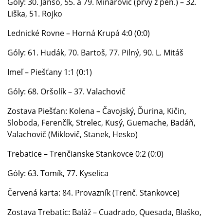
Góly: 30. Janso, 55. a 79. Minarovič (prvý z pen.) – 32.
Liška, 51. Rojko
Lednické Rovne – Horná Krupá 4:0 (0:0)
Góly: 61. Hudák, 70. Bartoš, 77. Pilný, 90. L. Mitáš
Imeľ – Piešťany 1:1 (0:1)
Góly: 68. Oršolík – 37. Valachovič
Zostava Piešťan: Kolena – Čavojský, Ďurina, Kičin,
Sloboda, Ferenčík, Strelec, Kusý, Guemache, Badáň,
Valachovič (Miklovič, Stanek, Hesko)
Trebatice – Trenčianske Stankovce 0:2 (0:0)
Góly: 63. Tomík, 77. Kyselica
Červená karta: 84. Provazník (Trenč. Stankovce)
Zostava Trebatíc: Baláž – Cuadrado, Quesada, Blaško,