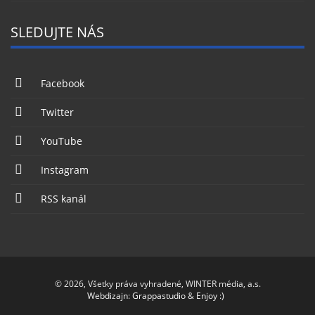
SLEDUJTE NÁS
Facebook
Twitter
YouTube
Instagram
RSS kanál
© 2026, Všetky práva vyhradené, WINTER média, a.s.
Webdizajn
:
Grappastudio
&
Enjoy :)