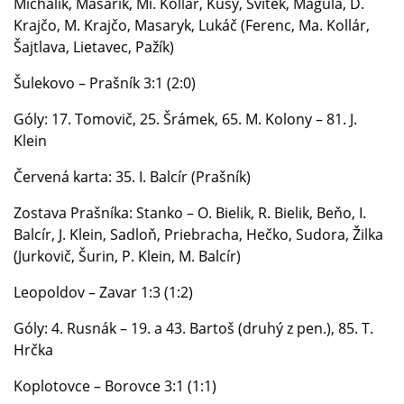
Michálik, Masarik, Mi. Kollár, Kusý, Svítek, Magula, D.
Krajčo, M. Krajčo, Masaryk, Lukáč (Ferenc, Ma. Kollár,
Šajtlava, Lietavec, Pažík)
Šulekovo – Prašník 3:1 (2:0)
Góly: 17. Tomovič, 25. Šrámek, 65. M. Kolony – 81. J.
Klein
Červená karta: 35. I. Balcír (Prašník)
Zostava Prašníka: Stanko – O. Bielik, R. Bielik, Beňo, I.
Balcír, J. Klein, Sadloň, Priebracha, Hečko, Sudora, Žilka
(Jurkovič, Šurin, P. Klein, M. Balcír)
Leopoldov – Zavar 1:3 (1:2)
Góly: 4. Rusnák – 19. a 43. Bartoš (druhý z pen.), 85. T.
Hrčka
Koplotovce – Borovce 3:1 (1:1)