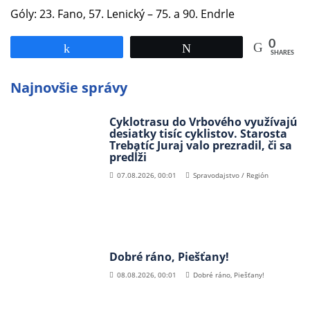
Góly: 23. Fano, 57. Lenický – 75. a 90. Endrle
0
Share
Tweet
SHARES
Najnovšie správy
Cyklotrasu do Vrbového využívajú
desiatky tisíc cyklistov. Starosta
Trebatíc Juraj valo prezradil, či sa
predĺži
07.08.2026, 00:01
Spravodajstvo / Región
Dobré ráno, Piešťany!
08.08.2026, 00:01
Dobré ráno, Piešťany!