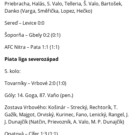
Priebracha, Halás, S. Valo, Telleria, Š. Valo, Bartošek,
Danko (Varga, Směřička, Lopez, Hečko)
Sereď – Levice 0:0
Šoporňa – Gbely 0:2 (0:1)
AFC Nitra – Pata 1:1 (1:1)
Piata liga severozápad
5. kolo:
Tovarníky – Vrbové 2:0 (1:0)
Góly: 14. Goga, 87. Vaňo (pen.)
Zostava Vrbového: Košinár – Strecký, Rechtorík, T.
Gažík, Majgot, Orviský, Kurinec, Fano, Lenický, Rangel, J.
J. Dunajčík (Natčin, Prievozník, A. Valo, M. P. Dunajčík)
Opatová – Cífer 1:3 (1:1)