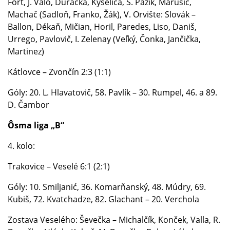
Fořt, J. Valo, Ďuračka, Kyselica, Š. Pažík, Marušic,
Machač (Sadloň, Franko, Žák), V. Orvište: Slovák –
Ballon, Dékaň, Mičian, Horil, Paredes, Liso, Daniš,
Urrego, Pavlovič, I. Zelenay (Veľký, Čonka, Jančička,
Martinez)
Kátlovce – Zvončín 2:3 (1:1)
Góly: 20. L. Hlavatovič, 58. Pavlík – 30. Rumpel, 46. a 89.
D. Čambor
Ôsma liga „B“
4. kolo:
Trakovice – Veselé 6:1 (2:1)
Góly: 10. Smiljanić, 36. Komarňanský, 48. Múdry, 69.
Kubiš, 72. Kvatchadze, 82. Glachant – 20. Verchola
Zostava Veselého: Ševečka – Michalčík, Konček, Valla, R.