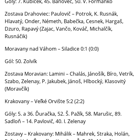
Góly: 7. Kubiček, 45. Bánovec, 50. V. Formanko
Zostava Drahoviec: Paulovič – Potrok, K. Rusnák,
Hlavatý, Onder, Németh, Babečka, Cesnek, Hargaš,
Dzuro, Rapavý (Zajac, Vančo, Kováč, Michalčík,
Rusnáčik)
Moravany nad Váhom – Siladice 0:1 (0:0)
Gól: 50. Zolvík
Zostava Moravian: Lamini – Chalás, Jánošík, Bíro, Vetrík,
Szabo, Zelenay, P. Jakubek, Jánoš, Hlbocký, Klasovitý
(Moravčík)
Krakovany – Veľké Orvište 5:2 (2:2)
Góly: 5. a 36. Ďuračka, 52. Š. Pažík, 58. Marušic, 89.
Sadloň – 14. Pavlovič, 40. I. Zelenay
Zostavy – Krakovany: Mihálik – Mahrek, Straka, Holán,