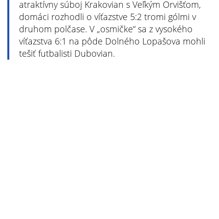
atraktívny súboj Krakovian s Veľkým Orvišťom,
domáci rozhodli o víťazstve 5:2 tromi gólmi v
druhom polčase. V „osmičke“ sa z vysokého
víťazstva 6:1 na pôde Dolného Lopašova mohli
tešiť futbalisti Dubovian.