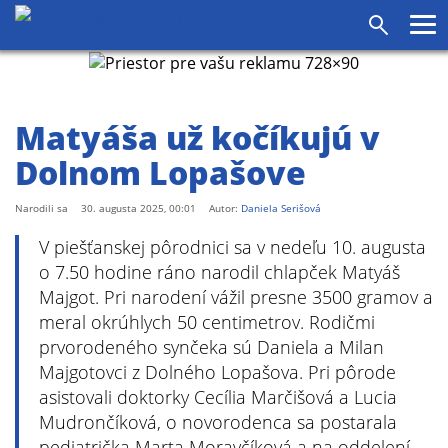
agram
SS
Pr
Vyhľadáv
me
Matyáša už kočíkujú v
Dolnom Lopašove
Narodili sa
30. augusta 2025, 00:01
Autor:
Daniela Serišová
V piešťanskej pôrodnici sa v nedeľu 10. augusta
o 7.50 hodine ráno narodil chlapček Matyáš
Majgot. Pri narodení vážil presne 3500 gramov a
meral okrúhlych 50 centimetrov. Rodičmi
prvorodeného synčeka sú Daniela a Milan
Majgotovci z Dolného Lopašova. Pri pôrode
asistovali doktorky Cecília Marčišová a Lucia
Mudrončíková, o novorodenca sa postarala
pediatrička Marta Moravčíková a na oddelení