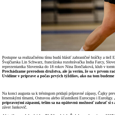
Postupne sa realizačnému tímu budú hlásiť zahraničné hráčky a tiež
Švajčiarska Lin Schwarz, francúzska rozohrávačka India Farcy, Slov
reprezentantka Slovenska do 18 rokov Nina Ilončiaková, klub v to
Prechádzame prerodom družstva, ale ja verím, že sa v prvom rad
Uvidíme v príprave a počas prvých týždňov, ako na tom budeme 
Na konci augusta sa k tréningom pridajú prípravné zápasy, Čajky pre
brnenskými tímami, Ostravou alebo účastníkmi Eurocupu i Euroligy.
prípravnými zápasmi, teším sa na opätovnú možnosť zahrať si s 
záver Jankovič.