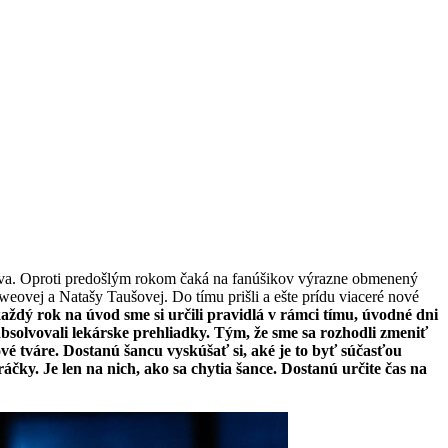
výzva. Oproti predošlým rokom čaká na fanúšikov výrazne obmenený
eovej a Natašy Taušovej. Do tímu prišli a ešte prídu viaceré nové
ždý rok na úvod sme si určili pravidlá v rámci tímu, úvodné dni
bsolvovali lekárske prehliadky. Tým, že sme sa rozhodli zmeniť
ové tváre. Dostanú šancu vyskúšať si, aké je to byť súčasťou
čky. Je len na nich, ako sa chytia šance. Dostanú určite čas na