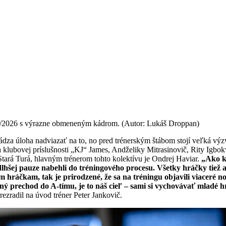
025/2026 s výrazne obmeneným kádrom. (Autor: Lukáš Droppan)
hádza úloha nadviazať na to, no pred trénerským štábom stojí veľká 
klubovej príslušnosti „KJ“ James, Andželiky Mitrasinovič, Rity Igbokw
ará Turá, hlavným trénerom tohto kolektívu je Ondrej Haviar.
„Ako ka
hšej pauze nabehli do tréningového procesu. Všetky hráčky tiež a
m hráčkam, tak je prirodzené, že sa na tréningu objavili viaceré n
 prechod do A-tímu, je to náš cieľ – sami si vychovávať mladé hrá
rezradil na úvod tréner Peter Jankovič.