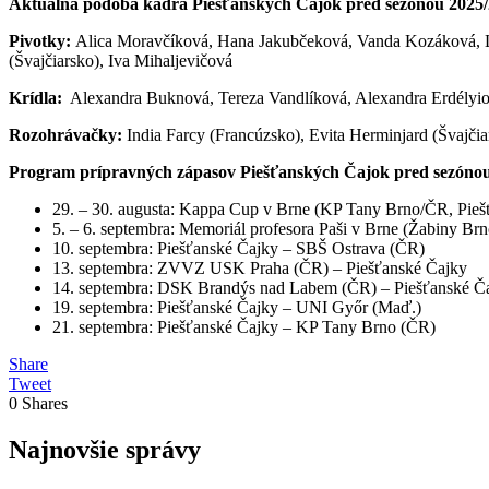
Aktuálna podoba kádra Piešťanských Čajok pred sezónou 2025/
Pivotky:
Alica Moravčíková, Hana Jakubčeková, Vanda Kozáková, 
(Švajčiarsko), Iva Mihaljevičová
Krídla:
Alexandra Buknová, Tereza Vandlíková, Alexandra Erdélyio
Rozohrávačky:
India Farcy (Francúzsko), Evita Herminjard (Švajč
Program prípravných zápasov Piešťanských Čajok pred sezónou
29. – 30. augusta: Kappa Cup v Brne (KP Tany Brno/ČR, P
5. – 6. septembra: Memoriál profesora Paši v Brne (Žabiny 
10. septembra: Piešťanské Čajky – SBŠ Ostrava (ČR)
13. septembra: ZVVZ USK Praha (ČR) – Piešťanské Čajky
14. septembra: DSK Brandýs nad Labem (ČR) – Piešťanské Č
19. septembra: Piešťanské Čajky – UNI Győr (Maď.)
21. septembra: Piešťanské Čajky – KP Tany Brno (ČR)
Share
Tweet
0
Shares
Najnovšie správy