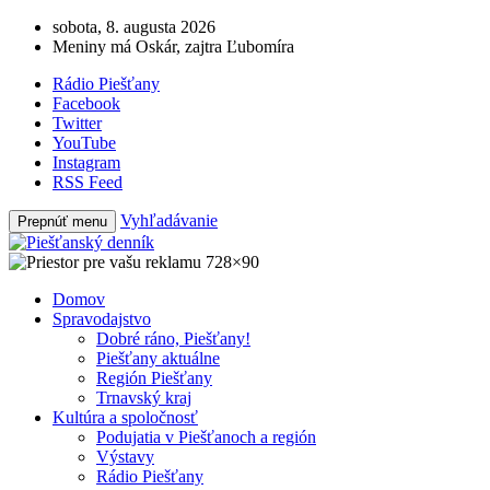
sobota, 8. augusta 2026
Meniny má Oskár, zajtra Ľubomíra
Rádio Piešťany
Facebook
Twitter
YouTube
Instagram
RSS Feed
Vyhľadávanie
Prepnúť menu
Domov
Spravodajstvo
Dobré ráno, Piešťany!
Piešťany aktuálne
Región Piešťany
Trnavský kraj
Kultúra a spoločnosť
Podujatia v Piešťanoch a región
Výstavy
Rádio Piešťany