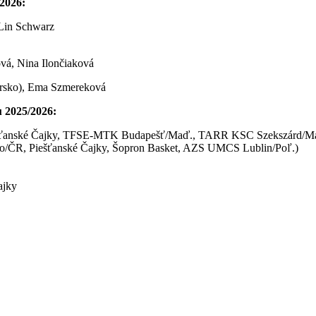
2026:
Lin Schwarz
vá, Nina Ilončiaková
iarsko), Ema Szmereková
 2025/2026:
iešťanské Čajky, TFSE-MTK Budapešť/Maď., TARR KSC Szekszárd/M
Brno/ČR, Piešťanské Čajky, Šopron Basket, AZS UMCS Lublin/Poľ.)
ajky