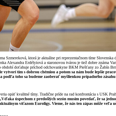
 Ema Szmereková, ktorá je aktuálne pri reprezentačnom tíme Slovenska
enka Alexandra Erdélyiová a staronovou tvárou je tiež dobre známa Va
mto období doťahuje príchod odchovankyne BKM Piešťany zo Žabín Br
e vytvorí tím s dobrou chémiou a potom sa nám bude lepšie praco
a podľa toho sa budeme zaoberať myšlienkou prípadného zásahu d
veria opäť kvalitné tímy. Tradične príde na rad konfrontácia s USK Pr
„Vďaka úspechom z predošlých sezón musím povedať, že sa jednod
aktuálnym víťazom Euroligy. Vieme, že nás ten zápas môže veľa uč