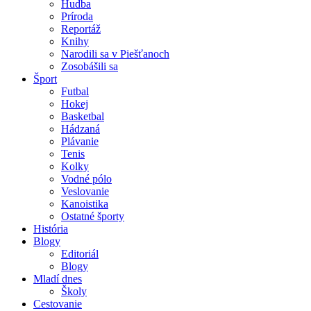
Hudba
Príroda
Reportáž
Knihy
Narodili sa v Piešťanoch
Zosobášili sa
Šport
Futbal
Hokej
Basketbal
Hádzaná
Plávanie
Tenis
Kolky
Vodné pólo
Veslovanie
Kanoistika
Ostatné športy
História
Blogy
Editoriál
Blogy
Mladí dnes
Školy
Cestovanie