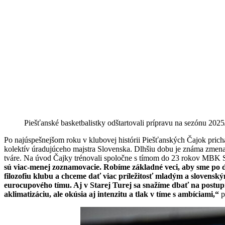
Piešťanské basketbalistky odštartovali prípravu na sezónu 2
Po najúspešnejšom roku v klubovej histórii Piešťanských Čajok pric
kolektív úradujúceho majstra Slovenska. Dlhšiu dobu je známa zmena 
tváre. Na úvod Čajky trénovali spoločne s tímom do 23 rokov MBK St
sú viac-menej zoznamovacie. Robíme základné veci, aby sme po dl
filozofiu klubu a chceme dať viac príležitosť mladým a slovenský
eurocupového tímu. Aj v Starej Turej sa snažíme dbať na postupný
aklimatizáciu, ale okúsia aj intenzitu a tlak v tíme s ambíciami,“
p