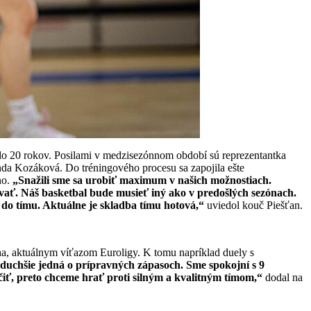
 do 20 rokov. Posilami v medzisezónnom období sú reprezentantka
nda Kozáková. Do tréningového procesu sa zapojila ešte
no.
„Snažili sme sa urobiť maximum v našich možnostiach.
vať. Náš basketbal bude musieť iný ako v predošlých sezónach.
o tímu. Aktuálne je skladba tímu hotová,“
uviedol kouč Piešťan.
aha, aktuálnym víťazom Euroligy. K tomu napríklad duely s
uchšie jedná o prípravných zápasoch. Sme spokojní s 9
iť, preto chceme hrať proti silným a kvalitným tímom,“
dodal na