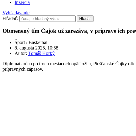
Inzercia
Vyhľadávanie
Hľadať:
Hľadať
Obmenený tím Čajok už zarezáva, v príprave ich prev
Šport / Basketbal
8. augusta 2025, 10:58
Autor:
Tomáš Horký
Diplomat aréna po troch mesiacoch opäť ožila, Piešťanské Čajky ofici
prípravných zápasov.