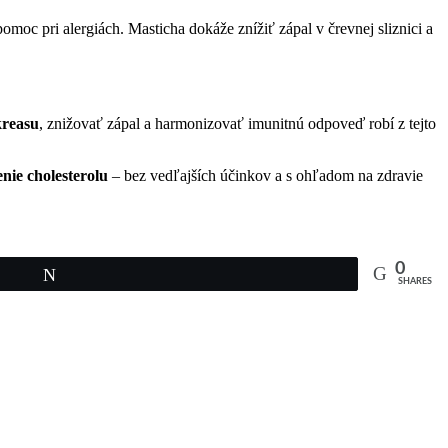
omoc pri alergiách. Masticha dokáže znížiť zápal v črevnej sliznici a
reasu
, znižovať zápal a harmonizovať imunitnú odpoveď robí z tejto
enie cholesterolu
– bez vedľajších účinkov a s ohľadom na zdravie
0
Tweet
SHARES