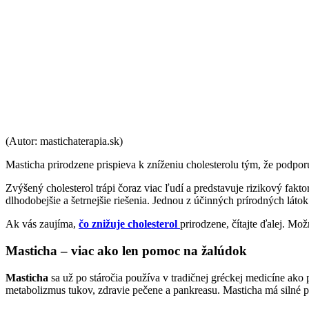
(Autor: mastichaterapia.sk)
Masticha prirodzene prispieva k zníženiu cholesterolu tým, že podpor
Zvýšený cholesterol trápi čoraz viac ľudí a predstavuje rizikový fa
dlhodobejšie a šetrnejšie riešenia. Jednou z účinných prírodných látok
Ak vás zaujíma,
čo znižuje cholesterol
prirodzene, čítajte ďalej. Mož
Masticha – viac ako len pomoc na žalúdok
Masticha
sa už po stáročia používa v tradičnej gréckej medicíne ako
metabolizmus tukov, zdravie pečene a pankreasu. Masticha má silné pr