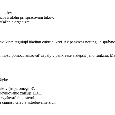
ia ciev.
účovú úlohu pri spracovaní tukov.
zaťaženie organizmu.
, ktoré regulujú hladinu cukru v krvi. Ak pankreas nefunguje správn
sti môžu pomôcť znižovať zápaly v pankrease a zlepšiť jeho funkciu. Ma
týlu:
tukov (napr. omega-3).
 bicyklovanie znižuje LDL.
zvyšovať cholesterol.
 činnosť čriev a vstrebávanie živín.