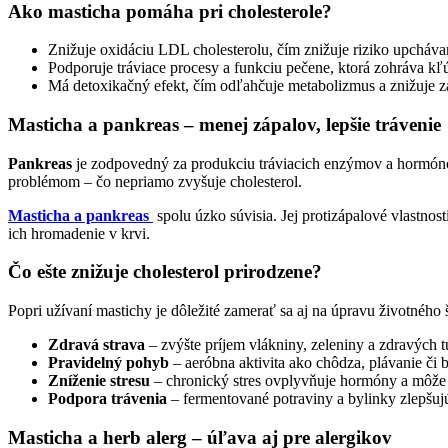
Ako masticha pomáha pri cholesterole?
Znižuje oxidáciu LDL cholesterolu, čím znižuje riziko upchávan
Podporuje tráviace procesy a funkciu pečene, ktorá zohráva kľ
Má detoxikačný efekt, čím odľahčuje metabolizmus a znižuje 
Masticha a pankreas – menej zápalov, lepšie trávenie
Pankreas
je zodpovedný za produkciu tráviacich enzýmov a hormónov
problémom – čo nepriamo zvyšuje cholesterol.
Masticha a pankreas
spolu úzko súvisia. Jej protizápalové vlastno
ich hromadenie v krvi.
Čo ešte znižuje cholesterol prirodzene?
Popri užívaní mastichy je dôležité zamerať sa aj na úpravu životného š
Zdravá strava
– zvýšte príjem vlákniny, zeleniny a zdravých 
Pravidelný pohyb
– aeróbna aktivita ako chôdza, plávanie či
Zníženie stresu
– chronický stres ovplyvňuje hormóny a môže 
Podpora trávenia
– fermentované potraviny a bylinky zlepšujú
Masticha a herb alerg – úľava aj pre alergikov