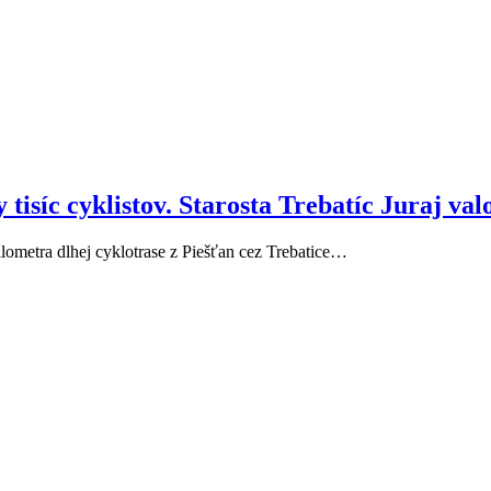
isíc cyklistov. Starosta Trebatíc Juraj valo 
kilometra dlhej cyklotrase z Piešťan cez Trebatice…