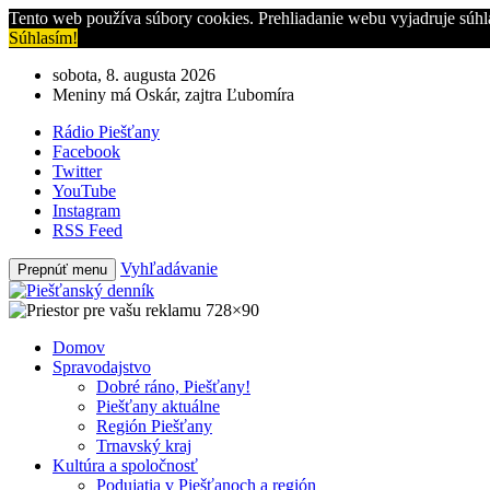
Tento web používa súbory cookies. Prehliadanie webu vyjadruje súhl
Súhlasím!
sobota, 8. augusta 2026
Meniny má Oskár, zajtra Ľubomíra
Rádio Piešťany
Facebook
Twitter
YouTube
Instagram
RSS Feed
Vyhľadávanie
Prepnúť menu
Domov
Spravodajstvo
Dobré ráno, Piešťany!
Piešťany aktuálne
Región Piešťany
Trnavský kraj
Kultúra a spoločnosť
Podujatia v Piešťanoch a región