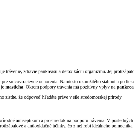
uje trávenie, zdravie pankreasu a detoxikáciu organizmu. Jej protizápa
ktor pre srdcovo-cievne ochorenia. Namiesto okamžitého siahnutia po l
 je
masticha
. Okrem podpory trávenia má pozitívny vplyv na
pankrea
no zistíte, že odpoveď hľadáte práve v sile stredomorskej prírody.
 prírodné antiseptikum a prostriedok na podporu trávenia. V poslednýc
otizápalové a antioxidačné účinky, čo z nej robí ideálneho pomocníka p