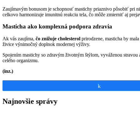
Zaujímavým bonusom je schopnosť mastichy priaznivo pôsobiť pri nie
celkovo harmonizuje imunitnú reakciu tela, čo môže zmierniť aj preja
Masticha ako komplexná podpora zdravia
Ak vás zaujíma,
čo znižuje cholesterol
prirodzene, masticha by mala
živice výnimočný doplnok modernej výživy.
Spojením mastichy so zdravým životným štýlom, vyváženou stravou
celého organizmu.
(inz.)
Share
Najnovšie správy