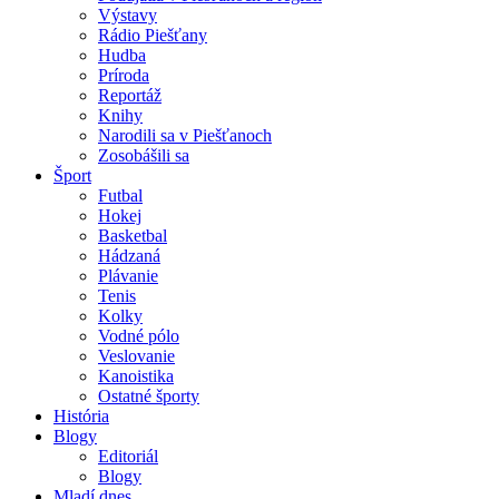
Výstavy
Rádio Piešťany
Hudba
Príroda
Reportáž
Knihy
Narodili sa v Piešťanoch
Zosobášili sa
Šport
Futbal
Hokej
Basketbal
Hádzaná
Plávanie
Tenis
Kolky
Vodné pólo
Veslovanie
Kanoistika
Ostatné športy
História
Blogy
Editoriál
Blogy
Mladí dnes