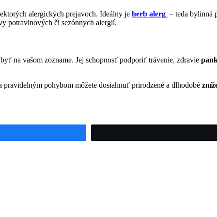
ktorých alergických prejavoch. Ideálny je
herb alerg
– teda bylinná p
vy potravinových či sezónnych alergií.
 byť na vašom zozname. Jej schopnosť podporiť trávenie, zdravie
pank
 a pravidelným pohybom môžete dosiahnuť prirodzené a dlhodobé
zníž