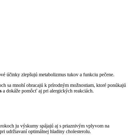
lové účinky zlepšujú metabolizmus tukov a funkciu pečene.
iekoch sa mnohí obracajú k prírodným možnostiam, ktoré ponúkajú
s
a dokáže pomôcť aj pri alergických reakciách.
h rokoch ju výskumy spájajú aj s priaznivým vplyvom na
ri udržiavaní optimálnej hladiny cholesterolu.