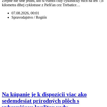
Zrejme nie sme jediní, kto si všimol čulý cyklistický ruch na len 7,6
kilometra dlhej cyklotrase z Piešťan cez Trebatice…
07.08.2026, 00:01
Spravodajstvo / Región
Na kúpanie je k dispozícii viac ako
sedemdesiat prírodných plôch s