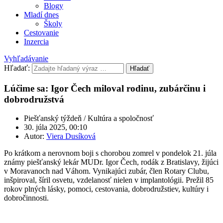
Blogy
Mladí dnes
Školy
Cestovanie
Inzercia
Vyhľadávanie
Hľadať:
Hľadať
Lúčime sa: Igor Čech miloval rodinu, zubárčinu i
dobrodružstvá
Piešťanský týždeň / Kultúra a spoločnosť
30. júla 2025, 00:10
Autor:
Viera Dusíková
Po krátkom a nerovnom boji s chorobou zomrel v pondelok 21. júla
známy piešťanský lekár MUDr. Igor Čech, rodák z Bratislavy, žijúci
v Moravanoch nad Váhom. Vynikajúci zubár, člen Rotary Clubu,
inšpiroval, šíril osvetu, vzdelanosť nielen v implantológii. Prežil 85
rokov plných lásky, pomoci, cestovania, dobrodružstiev, kultúry i
dobročinnosti.