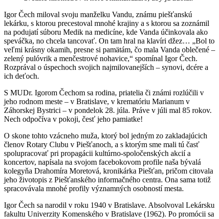
Igor Čech miloval svoju manželku Vandu, známu piešťanskú
lekárku, s ktorou precestoval mnohé krajiny a s ktorou sa zoznámil
na podujatí súboru Medik na medicíne, kde Vanda účinkovala ako
speváčka, no chcela tancovať. On tam hral na klavíri džez… „Bol to
veľmi krásny okamih, presne si pamätám, čo mala Vanda oblečené –
zelený pulóvrik a menčestrové nohavice,“ spomínal Igor Čech.
Rozprával o úspechoch svojich najmilovanejších – synovi, dcére a
ich deťoch.
S MUDr. Igorom Čechom sa rodina, priatelia či známi rozlúčili v
jeho rodnom meste – v Bratislave, v krematóriu Marianum v
Záhorskej Bystrici – v pondelok 28. júla. Práve v júli mal 85 rokov.
Nech odpočíva v pokoji, česť jeho pamiatke!
O skone tohto vzácneho muža, ktorý bol jedným zo zakladajúcich
členov Rotary Clubu v Piešťanoch, a s ktorým sme mali tú časť
spolupracovať pri propagácii kultúrno-spoločenských akcií a
koncertov, napísala na svojom facebokovom profile naša bývalá
kolegyňa Drahomíra Moretová, kronikárka Piešťan, pričom citovala
jeho životopis z Piešťanského informačného centra. Ona sama totiž
spracovávala mnohé profily významných osobností mesta.
Igor Čech sa narodil v roku 1940 v Bratislave. Absolvoval Lekársku
fakultu Univerzity Komenského v Bratislave (1962). Po promócii sa