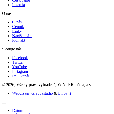
Cestovanie
Inzercia
O nás
O nás
Cenník
Linky
Napíšte nám
Kontakt
Sledujte nás
Facebook
Twitter
YouTube
Instagram
RSS kanál
© 2026, Všetky práva vyhradené, WINTER média, a.s.
Webdizajn
:
Grappastudio
&
Enjoy :)
Dátum