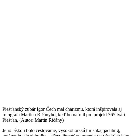
Piešťanský zubár Igor Čech mal charizmu, ktorá inšpirovala aj
fotografa Martina Ričányho, keď ho nafotil pre projekt 365 tvárí
Piešťan. (Autor: Martin Ričány)
Jeho láskou bolo cestovanie, vysokohorská turistika, jachting,
potápanie, ale aj hudba – džez, literatúra, umenie vo všetkých jeho