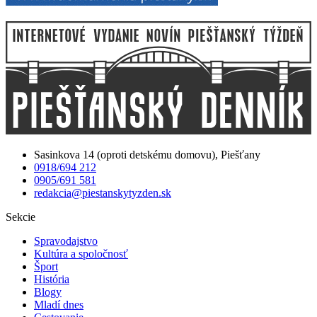
Sasinkova 14 (oproti detskému domovu), Piešťany
0918/694 212
0905/691 581
redakcia@piestanskytyzden.sk
Sekcie
Spravodajstvo
Kultúra a spoločnosť
Šport
História
Blogy
Mladí dnes