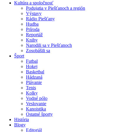
Kultúra a spoločnosť
Podujatia v Piešťanoch a región
Výstavy
Rádio Piešťany
Hudba
Príroda
Reportáž
Knihy
Narodili sa v Piešťanoch
Zosobášili sa
Šport
Futbal
Hokej
Basketbal
Hádzaná
Plávanie
Tenis
Kolky
Vodné pólo
Veslovanie
Kanoistika
Ostatné športy
História
Blogy
Editoriál