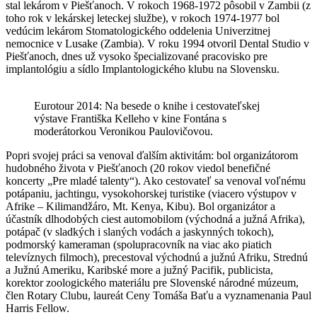
stal lekárom v Piešťanoch. V rokoch 1968-1972 pôsobil v Zambii (z
toho rok v lekárskej leteckej službe), v rokoch 1974-1977 bol
vedúcim lekárom Stomatologického oddelenia Univerzitnej
nemocnice v Lusake (Zambia). V roku 1994 otvoril Dental Studio v
Piešťanoch, dnes už vysoko špecializované pracovisko pre
implantológiu a sídlo Implantologického klubu na Slovensku.
Eurotour 2014: Na besede o knihe i cestovateľskej
výstave Františka Kelleho v kine Fontána s
moderátorkou Veronikou Paulovičovou.
Popri svojej práci sa venoval ďalším aktivitám: bol organizátorom
hudobného života v Piešťanoch (20 rokov viedol benefičné
koncerty „Pre mladé talenty“). Ako cestovateľ sa venoval voľnému
potápaniu, jachtingu, vysokohorskej turistike (viacero výstupov v
Afrike – Kilimandžáro, Mt. Kenya, Kibu). Bol organizátor a
účastník dlhodobých ciest automobilom (východná a južná Afrika),
potápač (v sladkých i slaných vodách a jaskynných tokoch),
podmorský kameraman (spolupracovník na viac ako piatich
televíznych filmoch), precestoval východnú a južnú Afriku, Strednú
a Južnú Ameriku, Karibské more a južný Pacifik, publicista,
korektor zoologického materiálu pre Slovenské národné múzeum,
člen Rotary Clubu, laureát Ceny Tomáša Baťu a vyznamenania Paul
Harris Fellow.