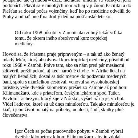
podobách. Plavil sa v mnohých moriach aj v južnom Pacifiku a do
Piešťan sa dostal počas vojenčiny, keď ho po medicíne odvelili do
Prahy a odtiaľ hneď na druhý deň na piešťanské letisko.
Od roku 1968 pôsobil v Zambii ako zubný lekár vďaka
tomu, že okrem iného absolvoval kurz tropickej
medicíny.
Hovorí sa, že šťastena praje pripraveným – a tak už ako ženatý
mladý lekár, ktorý absolvoval kurz tropickej medicíny, pôsobil od
roku 1968 v Zambii. Práve tam, ako sa nám pred pár mesiacmi
zdôveril, prežil pekné, aj keď náročné chvíle. V Afrike lietal na
malých lietadlách, dostal sa tisíc metrov do podzemia medených
baní, spolu s manželkou cestoval, venoval sa vysokohorskej
turistike, vyše dvetisíc kilometrov prešiel zo Zambie až pod horu
Kilimandžáro, kde s priateľom, českým lekárom spod Tatier,
Pavlom Tachezym, ktorý žije v Nórsku, vyšiel až na jej vrchol.
Videl ľadovce, ktoré sú už dnes minulosťou. Tak ako minulosťou je,
žiaľ, i jeho život bohatý na príbehy, udalosti, ľudí, skutky plné
človečenstva.
Igor Čech sa počas pracovného pobytu v Zambii vybral
dvetisíc kilometrov k hore Kilimandžáro, aby ju zdolal.