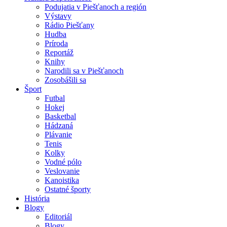
Podujatia v Piešťanoch a región
Výstavy
Rádio Piešťany
Hudba
Príroda
Reportáž
Knihy
Narodili sa v Piešťanoch
Zosobášili sa
Šport
Futbal
Hokej
Basketbal
Hádzaná
Plávanie
Tenis
Kolky
Vodné pólo
Veslovanie
Kanoistika
Ostatné športy
História
Blogy
Editoriál
Blogy