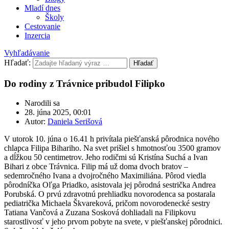
Mladí dnes
Školy
Cestovanie
Inzercia
Vyhľadávanie
Hľadať:
Hľadať
Do rodiny z Trávnice pribudol Filipko
Narodili sa
28. júna 2025, 00:01
Autor:
Daniela Serišová
V utorok 10. júna o 16.41 h privítala piešťanská pôrodnica nového
chlapca Filipa Bihariho. Na svet prišiel s hmotnosťou 3500 gramov
a dĺžkou 50 centimetrov. Jeho rodičmi sú Kristína Suchá a Ivan
Bihari z obce Trávnica. Filip má už doma dvoch bratov –
sedemročného Ivana a dvojročného Maximiliána. Pôrod viedla
pôrodníčka Oľga Priadko, asistovala jej pôrodná sestrička Andrea
Porubská. O prvú zdravotnú prehliadku novorodenca sa postarala
pediatrička Michaela Škvareková, pričom novorodenecké sestry
Tatiana Vančová a Zuzana Sosková dohliadali na Filipkovu
starostlivosť v jeho prvom pobyte na svete, v piešťanskej pôrodnici.