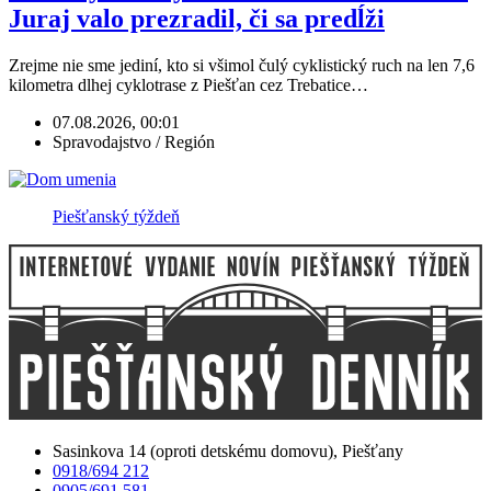
Juraj valo prezradil, či sa predĺži
Zrejme nie sme jediní, kto si všimol čulý cyklistický ruch na len 7,6
kilometra dlhej cyklotrase z Piešťan cez Trebatice…
07.08.2026, 00:01
Spravodajstvo / Región
Piešťanský týždeň
Sasinkova 14 (oproti detskému domovu), Piešťany
0918/694 212
0905/691 581