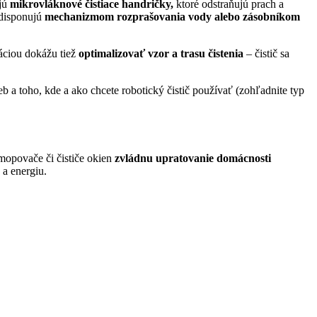
ujú
mikrovlá
knové čistiace handričky,
ktoré odstraňujú prach a
 disponujú
mechanizmom rozprašovania vody alebo zásobníkom
áciou dokážu tiež
optimalizovať vzor a trasu čistenia
– čistič sa
eb a toho, kde a ako chcete robotický čistič používať (zohľadnite typ
 mopovače či čističe okien
zvládnu upratovanie domácnosti
 a energiu.