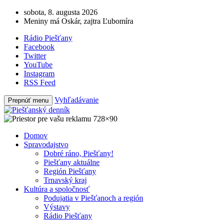
sobota, 8. augusta 2026
Meniny má Oskár, zajtra Ľubomíra
Rádio Piešťany
Facebook
Twitter
YouTube
Instagram
RSS Feed
Vyhľadávanie
Prepnúť menu
Domov
Spravodajstvo
Dobré ráno, Piešťany!
Piešťany aktuálne
Región Piešťany
Trnavský kraj
Kultúra a spoločnosť
Podujatia v Piešťanoch a región
Výstavy
Rádio Piešťany