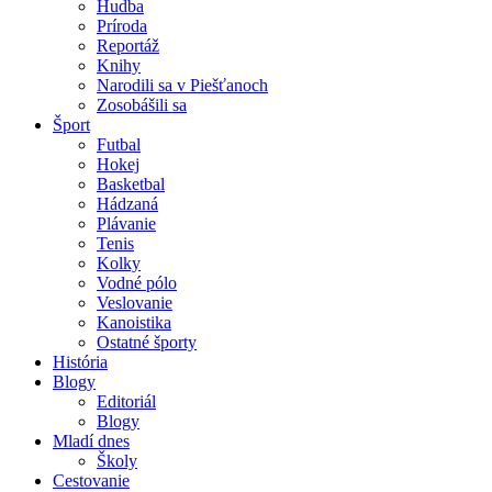
Hudba
Príroda
Reportáž
Knihy
Narodili sa v Piešťanoch
Zosobášili sa
Šport
Futbal
Hokej
Basketbal
Hádzaná
Plávanie
Tenis
Kolky
Vodné pólo
Veslovanie
Kanoistika
Ostatné športy
História
Blogy
Editoriál
Blogy
Mladí dnes
Školy
Cestovanie