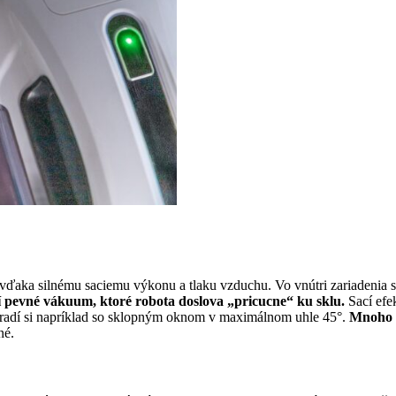
 vďaka silnému saciemu výkonu a tlaku vzduchu. Vo vnútri zariadenia 
í pevné vákuum, ktoré robota doslova „pricucne“ ku sklu.
Sací efe
radí si napríklad so sklopným oknom v maximálnom uhle 45°.
Mnoho m
né.