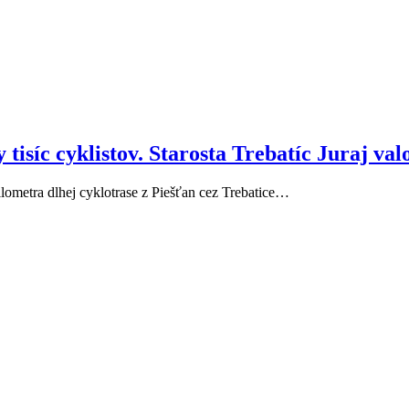
isíc cyklistov. Starosta Trebatíc Juraj valo 
kilometra dlhej cyklotrase z Piešťan cez Trebatice…