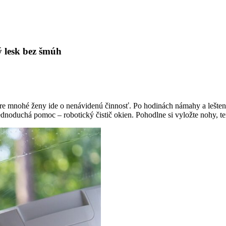
ý lesk bez šmúh
re mnohé ženy ide o nenávidenú činnosť. Po hodinách námahy a lešten
ednoduchá pomoc – robotický čistič okien. Pohodlne si vyložte nohy, t