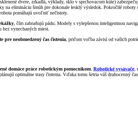
(sklenené dvere, zrkadlá, výklady, sklo v sprchovacom kúte) zabezpeč
ky na elimináciu šmúh pre dokonale lesklý výsledok. Pokročilé roboty
h robota pomáhajú uvoľniť nečistoty.
rekážky
, čím zabraňujú pádu. Modely s vylepšenou inteligentnou navig
hu bez vynechaných miest.
iete pre neobmedzený č
as čistenia
, pričom voľba závisí od vašich potri
dené domáce práce robotickým pomocníkom
.
Robotické vysávače
,
lánujú optimálne trasy čistenia. Vďaka tomu šetria váš drahocenný čas