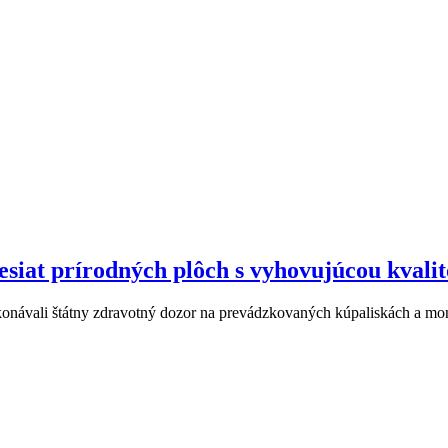
desiat prírodných plôch s vyhovujúcou kvali
ykonávali štátny zdravotný dozor na prevádzkovaných kúpaliskách a mo