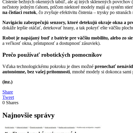
Čistenie bežných okenných tabúľ, ale aj iných sklenených povrchov 
nečistoty jedným ťahom, pričom niektoré modely majú aj systém stier
na čistiaci roztok
, čo zvyšuje efektivitu čistenia – trysky po stranác
Navigáciu zabezpečujú senzory, ktor
é detekujú okraje okna a p
dokáže lepšie otáčať, detekovať hrany, a tak pokryť ešte väčšiu ploc
Robot je napájaný buď z bat
érie pre väčšiu mobilitu, alebo zo s
a veľkosť okna, prístupnosť a dostupnosť zásuviek).
Prečo používať robotických pomocníkov
Vďaka technologickému pokroku je dnes možné
prenechať nenávi
autonómne, bez vašej prítomnosti
, mnohé modely si dokonca sami p
(inz.)
Share
Tweet
0
Shares
Najnovšie správy