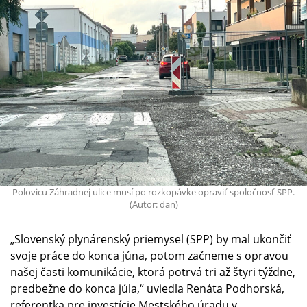
Polovicu Záhradnej ulice musí po rozkopávke opraviť spoločnosť SPP.
(Autor: dan)
„Slovenský plynárenský priemysel (SPP) by mal ukončiť
svoje práce do konca júna, potom začneme s opravou
našej časti komunikácie, ktorá potrvá tri až štyri týždne,
predbežne do konca júla,“ uviedla Renáta Podhorská,
referentka pre investície Mestského úradu v