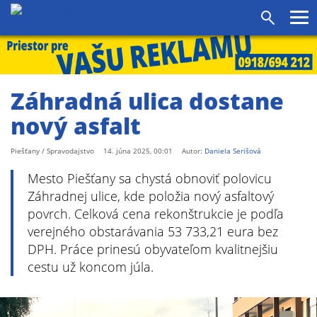
agram
SS
Pr
Vyhľadáv
me
Záhradná ulica dostane
nový asfalt
Piešťany / Spravodajstvo
14. júna 2025, 00:01
Autor:
Daniela Serišová
Mesto Piešťany sa chystá obnoviť polovicu
Záhradnej ulice, kde položia nový asfaltový
povrch. Celková cena rekonštrukcie je podľa
verejného obstarávania 53 733,21 eura bez
DPH. Práce prinesú obyvateľom kvalitnejšiu
cestu už koncom júla.